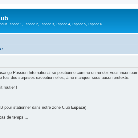
lub
enault Espace 1, Espace 2, Espace 3, Espace 4, Espace 5, Espace 6
s !
osange Passion International se positionne comme un rendez-vous incontourn
le fois des surprises exceptionnelles, à ne manquer sous aucun prétexte.
 routier !
UB pour stationner dans notre zone Club
Espace
)
pas de temps ...