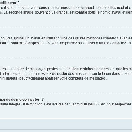
tilisateur ?
utilisateur lorsque vous consultez les messages d’un sujet. L’une d’elles peut êtr
rum. La seconde image, souvent plus grande, est connue sous le nom d’avatar et 
s pouvez ajouter un avatar en utilisant l’une des quatre méthodes d’avatar suivantes 
ont ils sont mis à disposition. Si vous ne pouvez pas utiliser d’avatar, contactez un
iquent le nombre de messages postés ou identifient certains membres tels que les 
ar l’administrateur du forum. Évitez de poster des messages sur le forum dans le seu
ministrateur) peut facilement abaisser votre compteur de messages.
mande de me connecter !?
re intégré (si la fonction a été activée par l’administrateur). Ceci pour empêcher l’u