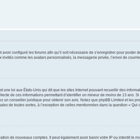
t avoir configuré les forums afin qu’il soit nécessaire de s’enregistrer pour poster
x invités comme les avatars personnalisés, la messagerie privée, l’envoi de courri
t une loi aux États-Unis qui dit que les sites Internet pouvant recueillir des infor
ollecte de ces informations permettant d’identifier un mineur de moins de 13 ans. S
tez un conseiller juridique pour obtenir son avis. Notez que phpBB Limited et les pr
gales de toutes sortes, à l’exception de celles mentionnées dans la question « Qui
réation de nouveaux comptes. Il peut également avoir banni votre IP ou interdit le no