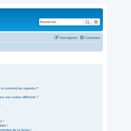
Rechercher
Recherche avancé
S’enregistrer
Connexion
s et comment les rejoindre ?
s une couleur différente ?
?
s !
bles !
n membre de ce forum !