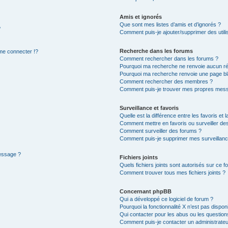
Amis et ignorés
Que sont mes listes d’amis et d’ignorés ?
?
Comment puis-je ajouter/supprimer des utilis
Recherche dans les forums
e connecter !?
Comment rechercher dans les forums ?
Pourquoi ma recherche ne renvoie aucun ré
Pourquoi ma recherche renvoie une page bl
Comment rechercher des membres ?
Comment puis-je trouver mes propres mess
Surveillance et favoris
Quelle est la différence entre les favoris et l
Comment mettre en favoris ou surveiller des
Comment surveiller des forums ?
Comment puis-je supprimer mes surveillanc
message ?
Fichiers joints
Quels fichiers joints sont autorisés sur ce f
Comment trouver tous mes fichiers joints ?
Concernant phpBB
Qui a développé ce logiciel de forum ?
Pourquoi la fonctionnalité X n’est pas dispon
Qui contacter pour les abus ou les questio
Comment puis-je contacter un administrateu