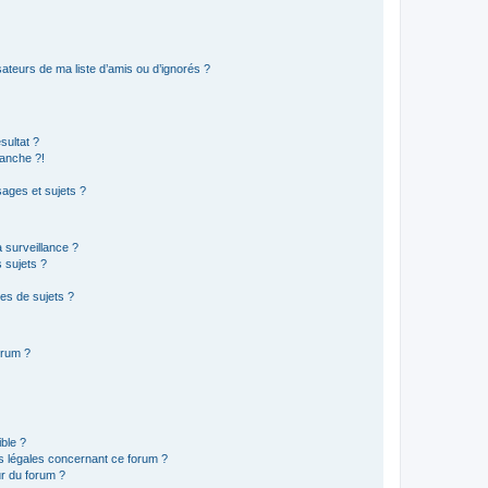
ateurs de ma liste d’amis ou d’ignorés ?
sultat ?
anche ?!
ages et sujets ?
a surveillance ?
 sujets ?
es de sujets ?
orum ?
ible ?
ns légales concernant ce forum ?
r du forum ?