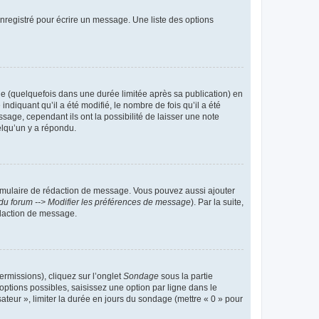
nregistré pour écrire un message. Une liste des options
 (quelquefois dans une durée limitée après sa publication) en
iquant qu’il a été modifié, le nombre de fois qu’il a été
sage, cependant ils ont la possibilité de laisser une note
elqu’un y a répondu.
rmulaire de rédaction de message. Vous pouvez aussi ajouter
du forum --> Modifier les préférences de message
). Par la suite,
daction de message.
ermissions), cliquez sur l’onglet
Sondage
sous la partie
ptions possibles, saisissez une option par ligne dans le
ateur », limiter la durée en jours du sondage (mettre « 0 » pour