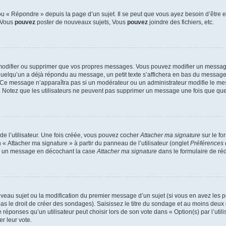
 « Répondre » depuis la page d’un sujet. Il se peut que vous ayez besoin d’être e
: Vous
pouvez
poster de nouveaux sujets, Vous
pouvez
joindre des fichiers, etc.
modifier ou supprimer que vos propres messages. Vous pouvez modifier un message
lqu’un a déjà répondu au message, un petit texte s’affichera en bas du message ind
n. Ce message n’apparaîtra pas si un modérateur ou un administrateur modifie le mes
ive. Notez que les utilisateurs ne peuvent pas supprimer un message une fois que qu
e l’utilisateur. Une fois créée, vous pouvez cocher
Attacher ma signature
sur le fo
 « Attacher ma signature » à partir du panneau de l’utilisateur (onglet
Préférences 
 à un message en décochant la case
Attacher ma signature
dans le formulaire de ré
ouveau sujet ou la modification du premier message d’un sujet (si vous en avez les p
 le droit de créer des sondages). Saisissez le titre du sondage et au moins deux o
onses qu’un utilisateur peut choisir lors de son vote dans « Option(s) par l’utilis
er leur vote.