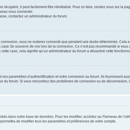
 récupéré, il peut facilement être réinitialisé. Pour ce faire, rendez vous sur la p
uveau vous connecter.
passe, contactez un administrateur du forum.
e connexion, vous ne resterez connecté que pendant une durée déterminée. Cela em
la case
Se souvenir de moi
lors de la connexion. Ce n’est pas recommandé si vous u
s cette case, cela signifie qu’un administrateur du forum a désactivé cette fonctionna
os paramètres d’authentification et votre connexion au forum. Ils fournissent aussi
teur du forum. Si vous rencontrez des problèmes de connexion ou de déconnexion, l
ockés dans notre base de données. Pour les modifier, accédez au
Panneau de l’util
 permettra de modifier tous les paramètres et préférences de votre compte.