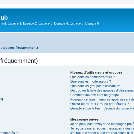
lub
enault Espace 1, Espace 2, Espace 3, Espace 4, Espace 5, Espace 6
ons posées fréquemment)
s fréquemment)
Niveaux d’utilisateurs et groupes
Que sont les administrateurs ?
Que sont les modérateurs ?
Que sont les groupes d’utilisateurs ?
Où trouver la liste des groupes d’utilisateur
Comment devenir chef de groupe ?
 ?!
Pourquoi certains membres apparaissent dan
Qu’est-ce qu’un « Groupe par défaut » ?
Qu’est-ce que le lien « L’équipe du forum » 
Messagerie privée
Je ne peux pas envoyer de messages privé
Je reçois sans arrêt des messages indésira
 connectés ?
J’ai reçu un spam ou un courriel abusif d’u