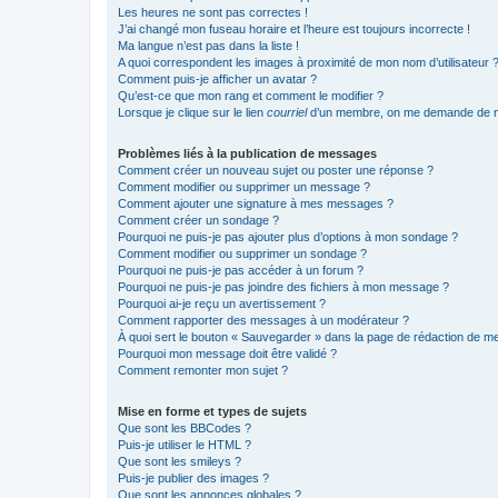
Les heures ne sont pas correctes !
J’ai changé mon fuseau horaire et l’heure est toujours incorrecte !
Ma langue n’est pas dans la liste !
A quoi correspondent les images à proximité de mon nom d’utilisateur 
Comment puis-je afficher un avatar ?
Qu’est-ce que mon rang et comment le modifier ?
Lorsque je clique sur le lien
courriel
d’un membre, on me demande de m
Problèmes liés à la publication de messages
Comment créer un nouveau sujet ou poster une réponse ?
Comment modifier ou supprimer un message ?
Comment ajouter une signature à mes messages ?
Comment créer un sondage ?
Pourquoi ne puis-je pas ajouter plus d’options à mon sondage ?
Comment modifier ou supprimer un sondage ?
Pourquoi ne puis-je pas accéder à un forum ?
Pourquoi ne puis-je pas joindre des fichiers à mon message ?
Pourquoi ai-je reçu un avertissement ?
Comment rapporter des messages à un modérateur ?
À quoi sert le bouton « Sauvegarder » dans la page de rédaction de 
Pourquoi mon message doit être validé ?
Comment remonter mon sujet ?
Mise en forme et types de sujets
Que sont les BBCodes ?
Puis-je utiliser le HTML ?
Que sont les smileys ?
Puis-je publier des images ?
Que sont les annonces globales ?