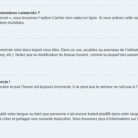
s membres connectés ?
forum », vous trouverez l’option
Cacher mon statut en ligne
. Si vous activez cette o
es invisibles.
ifférent de celui dans lequel vous êtes. Dans ce cas, accédez au
panneau de l’utilisa
ney, etc.). Notez que la modification du fuseau horaire, comme la plupart des para
ecte !
aire et que l’heure est toujours incorrecte, il se peut que le serveur ne soit pas à
installé votre langue ou bien que personne n’ait encore traduit phpBB dans votre l
s à créer et partager une nouvelle traduction. Vous trouverez plus d’informations sur l