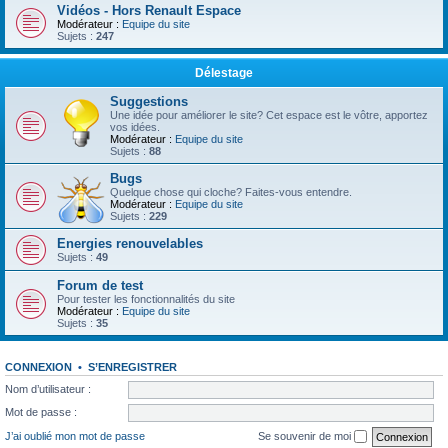
Vidéos - Hors Renault Espace
Modérateur :
Equipe du site
Sujets :
247
Délestage
Suggestions
Une idée pour améliorer le site? Cet espace est le vôtre, apportez
vos idées.
Modérateur :
Equipe du site
Sujets :
88
Bugs
Quelque chose qui cloche? Faites-vous entendre.
Modérateur :
Equipe du site
Sujets :
229
Energies renouvelables
Sujets :
49
Forum de test
Pour tester les fonctionnalités du site
Modérateur :
Equipe du site
Sujets :
35
CONNEXION
•
S’ENREGISTRER
Nom d’utilisateur :
Mot de passe :
J’ai oublié mon mot de passe
Se souvenir de moi