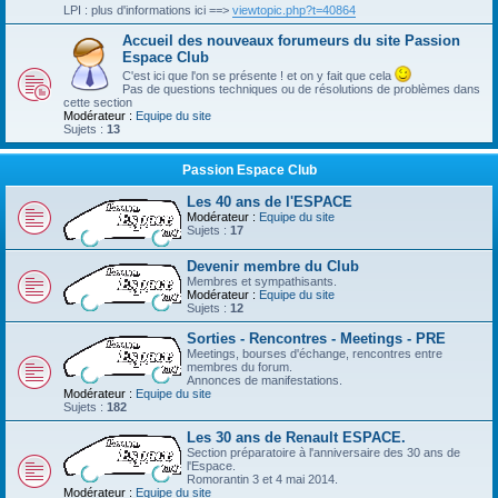
LPI : plus d'informations ici ==>
viewtopic.php?t=40864
Accueil des nouveaux forumeurs du site Passion
Espace Club
C'est ici que l'on se présente ! et on y fait que cela
Pas de questions techniques ou de résolutions de problèmes dans
cette section
Modérateur :
Equipe du site
Sujets :
13
Passion Espace Club
Les 40 ans de l'ESPACE
Modérateur :
Equipe du site
Sujets :
17
Devenir membre du Club
Membres et sympathisants.
Modérateur :
Equipe du site
Sujets :
12
Sorties - Rencontres - Meetings - PRE
Meetings, bourses d'échange, rencontres entre
membres du forum.
Annonces de manifestations.
Modérateur :
Equipe du site
Sujets :
182
Les 30 ans de Renault ESPACE.
Section préparatoire à l'anniversaire des 30 ans de
l'Espace.
Romorantin 3 et 4 mai 2014.
Modérateur :
Equipe du site