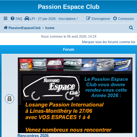
Passion Espace Club
FAQ
LPI - 27 juin 2026 - Inscriptions !
S’enregistrer
Connexion
R
PassionEspaceClub
home
e
Nous sommes le 06 août 2026, 14:24
Marquer tous les forums comme lus
c
Forum
h
e
r
c
h
e
r
Rencontres 2026