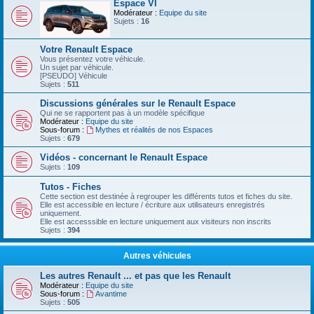
Espace VI
Modérateur :
Equipe du site
Sujets :
16
Votre Renault Espace
Vous présentez votre véhicule.
Un sujet par véhicule.
[PSEUDO] Véhicule
Sujets :
511
Discussions générales sur le Renault Espace
Qui ne se rapportent pas à un modèle spécifique
Modérateur :
Equipe du site
Sous-forum :
Mythes et réalités de nos Espaces
Sujets :
679
Vidéos - concernant le Renault Espace
Sujets :
109
Tutos - Fiches
Cette section est destinée à regrouper les différents tutos et fiches du site.
Elle est accessible en lecture / écriture aux utilisateurs enregistrés
uniquement.
Elle est accesssible en lecture uniquement aux visiteurs non inscrits
Sujets :
394
Autres véhicules
Les autres Renault ... et pas que les Renault
Modérateur :
Equipe du site
Sous-forum :
Avantime
Sujets :
505