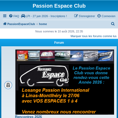
Passion Espace Club
FAQ
LPI - 27 juin 2026 - Inscriptions !
S’enregistrer
Connexion
R
PassionEspaceClub
home
e
Nous sommes le 10 août 2026, 22:35
Marquer tous les forums comme lus
c
Forum
h
e
r
c
h
e
r
Rencontres 2026