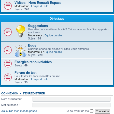
Vidéos - Hors Renault Espace
Modérateur :
Equipe du site
Sujets :
247
Délestage
Suggestions
Une idée pour améliorer le site? Cet espace est le vôtre, apportez
vos idées.
Modérateur :
Equipe du site
Sujets :
88
Bugs
Quelque chose qui cloche? Faites-vous entendre.
Modérateur :
Equipe du site
Sujets :
229
Energies renouvelables
Sujets :
49
Forum de test
Pour tester les fonctionnalités du site
Modérateur :
Equipe du site
Sujets :
35
CONNEXION
•
S’ENREGISTRER
Nom d’utilisateur :
Mot de passe :
J’ai oublié mon mot de passe
Se souvenir de moi