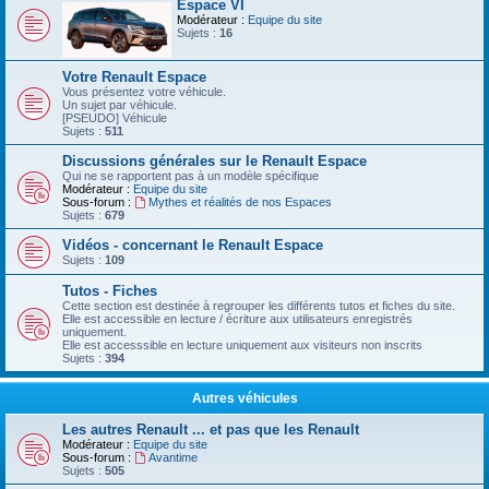
Espace VI
Modérateur :
Equipe du site
Sujets :
16
Votre Renault Espace
Vous présentez votre véhicule.
Un sujet par véhicule.
[PSEUDO] Véhicule
Sujets :
511
Discussions générales sur le Renault Espace
Qui ne se rapportent pas à un modèle spécifique
Modérateur :
Equipe du site
Sous-forum :
Mythes et réalités de nos Espaces
Sujets :
679
Vidéos - concernant le Renault Espace
Sujets :
109
Tutos - Fiches
Cette section est destinée à regrouper les différents tutos et fiches du site.
Elle est accessible en lecture / écriture aux utilisateurs enregistrés
uniquement.
Elle est accesssible en lecture uniquement aux visiteurs non inscrits
Sujets :
394
Autres véhicules
Les autres Renault ... et pas que les Renault
Modérateur :
Equipe du site
Sous-forum :
Avantime
Sujets :
505