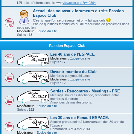
LPI : plus d'informations ici ==>
viewtopic.php?t=40864
Accueil des nouveaux forumeurs du site Passion
Espace Club
C'est ici que l'on se présente ! et on y fait que cela
Pas de questions techniques ou de résolutions de problèmes dans
cette section
Modérateur :
Equipe du site
Sujets :
13
Passion Espace Club
Les 40 ans de l'ESPACE
Modérateur :
Equipe du site
Sujets :
17
Devenir membre du Club
Membres et sympathisants.
Modérateur :
Equipe du site
Sujets :
12
Sorties - Rencontres - Meetings - PRE
Meetings, bourses d'échange, rencontres entre
membres du forum.
Annonces de manifestations.
Modérateur :
Equipe du site
Sujets :
182
Les 30 ans de Renault ESPACE.
Section préparatoire à l'anniversaire des 30 ans de
l'Espace.
Romorantin 3 et 4 mai 2014.
Modérateur :
Equipe du site