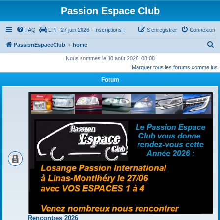
Passion Espace Club
FAQ
LPI - 27 juin 2026 - Inscriptions !
S’enregistrer
Connexion
R
PassionEspaceClub
home
e
Nous sommes le 10 août 2026, 08:08
Marquer tous les forums comme lus
c
Forum
h
e
r
c
h
e
r
Rencontres 2026