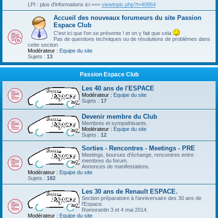
LPI : plus d'informations ici ==>
viewtopic.php?t=40864
Accueil des nouveaux forumeurs du site Passion
Espace Club
C'est ici que l'on se présente ! et on y fait que cela
Pas de questions techniques ou de résolutions de problèmes dans
cette section
Modérateur :
Equipe du site
Sujets :
13
Passion Espace Club
Les 40 ans de l'ESPACE
Modérateur :
Equipe du site
Sujets :
17
Devenir membre du Club
Membres et sympathisants.
Modérateur :
Equipe du site
Sujets :
12
Sorties - Rencontres - Meetings - PRE
Meetings, bourses d'échange, rencontres entre
membres du forum.
Annonces de manifestations.
Modérateur :
Equipe du site
Sujets :
182
Les 30 ans de Renault ESPACE.
Section préparatoire à l'anniversaire des 30 ans de
l'Espace.
Romorantin 3 et 4 mai 2014.
Modérateur :
Equipe du site