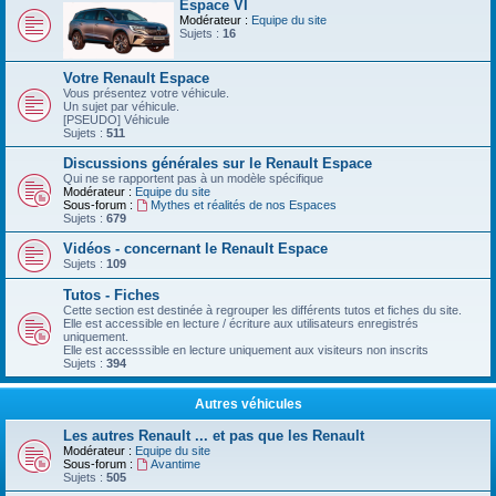
Espace VI
Modérateur :
Equipe du site
Sujets :
16
Votre Renault Espace
Vous présentez votre véhicule.
Un sujet par véhicule.
[PSEUDO] Véhicule
Sujets :
511
Discussions générales sur le Renault Espace
Qui ne se rapportent pas à un modèle spécifique
Modérateur :
Equipe du site
Sous-forum :
Mythes et réalités de nos Espaces
Sujets :
679
Vidéos - concernant le Renault Espace
Sujets :
109
Tutos - Fiches
Cette section est destinée à regrouper les différents tutos et fiches du site.
Elle est accessible en lecture / écriture aux utilisateurs enregistrés
uniquement.
Elle est accesssible en lecture uniquement aux visiteurs non inscrits
Sujets :
394
Autres véhicules
Les autres Renault ... et pas que les Renault
Modérateur :
Equipe du site
Sous-forum :
Avantime
Sujets :
505