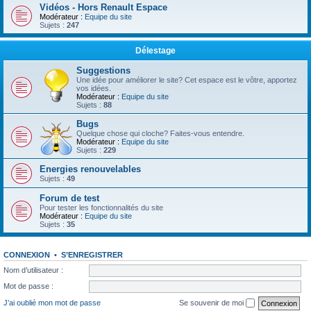
Vidéos - Hors Renault Espace
Modérateur :
Equipe du site
Sujets :
247
Délestage
Suggestions
Une idée pour améliorer le site? Cet espace est le vôtre, apportez
vos idées.
Modérateur :
Equipe du site
Sujets :
88
Bugs
Quelque chose qui cloche? Faites-vous entendre.
Modérateur :
Equipe du site
Sujets :
229
Energies renouvelables
Sujets :
49
Forum de test
Pour tester les fonctionnalités du site
Modérateur :
Equipe du site
Sujets :
35
CONNEXION
•
S’ENREGISTRER
Nom d’utilisateur :
Mot de passe :
J’ai oublié mon mot de passe
Se souvenir de moi