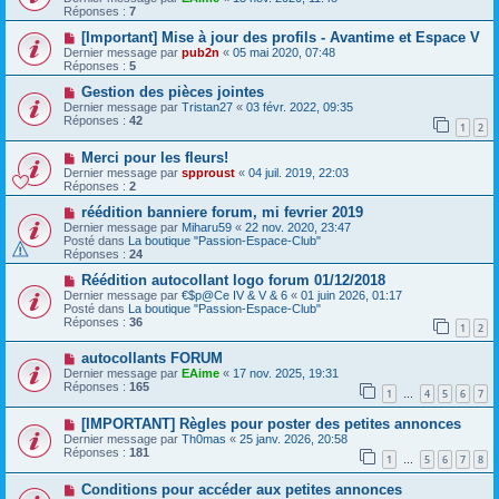
Réponses :
7
[Important] Mise à jour des profils - Avantime et Espace V
Dernier message par
pub2n
«
05 mai 2020, 07:48
Réponses :
5
Gestion des pièces jointes
Dernier message par
Tristan27
«
03 févr. 2022, 09:35
Réponses :
42
1
2
Merci pour les fleurs!
Dernier message par
spproust
«
04 juil. 2019, 22:03
Réponses :
2
réédition banniere forum, mi fevrier 2019
Dernier message par
Miharu59
«
22 nov. 2020, 23:47
Posté dans
La boutique "Passion-Espace-Club"
Réponses :
24
Réédition autocollant logo forum 01/12/2018
Dernier message par
€$p@Ce IV & V & 6
«
01 juin 2026, 01:17
Posté dans
La boutique "Passion-Espace-Club"
Réponses :
36
1
2
autocollants FORUM
Dernier message par
EAime
«
17 nov. 2025, 19:31
Réponses :
165
1
4
5
6
7
…
[IMPORTANT] Règles pour poster des petites annonces
Dernier message par
Th0mas
«
25 janv. 2026, 20:58
Réponses :
181
1
5
6
7
8
…
Conditions pour accéder aux petites annonces