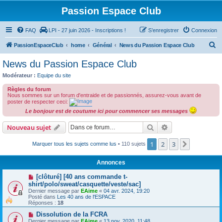
Passion Espace Club
FAQ
LPI - 27 juin 2026 - Inscriptions !
S’enregistrer
Connexion
R
PassionEspaceClub
home
Général
News du Passion Espace Club
e
News du Passion Espace Club
c
Modérateur :
Equipe du site
h
Règles du forum
e
Nous sommes sur un forum d'entraide et de passionnés, assurez-vous avant de
poster de respecter ceci:
r
Le bonjour est de coutume ici pour commencer ses messages
c
Rechercher
Recherche avanc
Nouveau sujet
h
e
1
2
3
Suivante
Marquer tous les sujets comme lus
• 110 sujets
r
Annonces
[clôturé] [40 ans commande t-
shirt/polo/sweat/casquette/veste/sac]
Dernier message par
EAime
«
04 avr. 2024, 19:20
Posté dans
Les 40 ans de l'ESPACE
Réponses :
18
Dissolution de la FCRA
Dernier message par
EAime
«
13 nov. 2020, 11:48