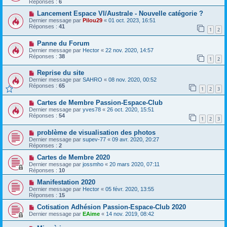
Réponses :
6
Lancement Espace VI/Australe - Nouvelle catégorie ?
Dernier message par
Pilou29
«
01 oct. 2023, 16:51
Réponses :
41
1
2
Panne du Forum
Dernier message par
Hector
«
22 nov. 2020, 14:57
Réponses :
38
1
2
Reprise du site
Dernier message par
SAHRO
«
08 nov. 2020, 00:52
Réponses :
65
1
2
3
Cartes de Membre Passion-Espace-Club
Dernier message par
yves78
«
26 oct. 2020, 15:51
Réponses :
54
1
2
3
problème de visualisation des photos
Dernier message par
supev-77
«
09 avr. 2020, 20:27
Réponses :
2
Cartes de Membre 2020
Dernier message par
jossmho
«
20 mars 2020, 07:11
Réponses :
10
Manifestation 2020
Dernier message par
Hector
«
05 févr. 2020, 13:55
Réponses :
15
Cotisation Adhésion Passion-Espace-Club 2020
Dernier message par
EAime
«
14 nov. 2019, 08:42