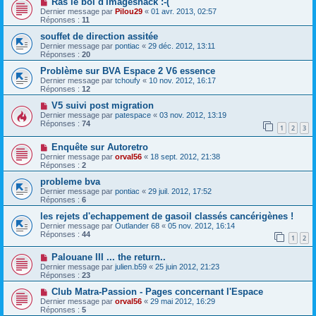
Ras le bol d'Imageshack :-(
Dernier message par
Pilou29
«
01 avr. 2013, 02:57
Réponses :
11
souffet de direction assitée
Dernier message par
pontiac
«
29 déc. 2012, 13:11
Réponses :
20
Problème sur BVA Espace 2 V6 essence
Dernier message par
tchoufy
«
10 nov. 2012, 16:17
Réponses :
12
V5 suivi post migration
Dernier message par
patespace
«
03 nov. 2012, 13:19
Réponses :
74
1
2
3
Enquête sur Autoretro
Dernier message par
orval56
«
18 sept. 2012, 21:38
Réponses :
2
probleme bva
Dernier message par
pontiac
«
29 juil. 2012, 17:52
Réponses :
6
les rejets d'echappement de gasoil classés cancérigènes !
Dernier message par
Outlander 68
«
05 nov. 2012, 16:14
Réponses :
44
1
2
Palouane III ... the return..
Dernier message par
julien.b59
«
25 juin 2012, 21:23
Réponses :
23
Club Matra-Passion - Pages concernant l'Espace
Dernier message par
orval56
«
29 mai 2012, 16:29
Réponses :
5