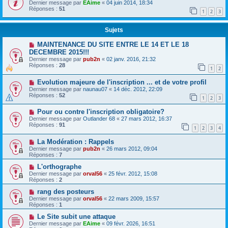
Dernier message par
EAime
«
04 juin 2014, 18:34
Réponses :
51
1
2
3
Sujets
MAINTENANCE DU SITE ENTRE LE 14 ET LE 18
DECEMBRE 2015!!!
Dernier message par
pub2n
«
02 janv. 2016, 21:32
Réponses :
28
1
2
Evolution majeure de l'inscription ... et de votre profil
Dernier message par
naunau07
«
14 déc. 2012, 22:09
Réponses :
52
1
2
3
Pour ou contre l'inscription obligatoire?
Dernier message par
Outlander 68
«
27 mars 2012, 16:37
Réponses :
91
1
2
3
4
La Modération : Rappels
Dernier message par
pub2n
«
26 mars 2012, 09:04
Réponses :
7
L'orthographe
Dernier message par
orval56
«
25 févr. 2012, 15:08
Réponses :
2
rang des posteurs
Dernier message par
orval56
«
22 mars 2009, 15:57
Réponses :
1
Le Site subit une attaque
Dernier message par
EAime
«
09 févr. 2026, 16:51