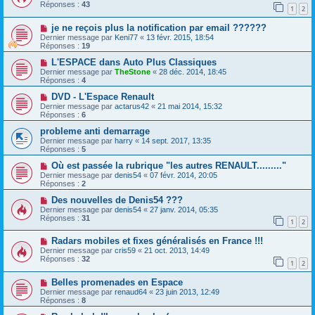
Réponses :
43
1
2
je ne reçois plus la notification par email ??????
Dernier message par
Keni77
«
13 févr. 2015, 18:54
Réponses :
19
L'ESPACE dans Auto Plus Classiques
Dernier message par
TheStone
«
28 déc. 2014, 18:45
Réponses :
4
DVD - L'Espace Renault
Dernier message par
actarus42
«
21 mai 2014, 15:32
Réponses :
6
probleme anti demarrage
Dernier message par
harry
«
14 sept. 2017, 13:35
Réponses :
5
Où est passée la rubrique "les autres RENAULT........."
Dernier message par
denis54
«
07 févr. 2014, 20:05
Réponses :
2
Des nouvelles de Denis54 ???
Dernier message par
denis54
«
27 janv. 2014, 05:35
Réponses :
31
1
2
Radars mobiles et fixes généralisés en France !!!
Dernier message par
cris59
«
21 oct. 2013, 14:49
Réponses :
32
1
2
Belles promenades en Espace
Dernier message par
renaud64
«
23 juin 2013, 12:49
Réponses :
8