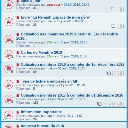
Mise à jour
Dernier message par
spproust
«
08 juil. 2019, 22:42
Réponses :
45
1
2
Livre "La Renault Espace de mon père"
Dernier message par
Lilian
«
17 juin 2019, 09:09
Réponses :
26
1
2
Cotisation des membres 2019 à partir du 1er décembre
2018...
Dernier message par
EAime
«
03 janv. 2019, 19:15
Réponses :
1
Cartes de Membre 2019
Dernier message par
EAime
«
03 janv. 2019, 11:36
Cotisation membres 2018 à compter du 1er décembre 2017
Dernier message par
rosko
«
31 août 2018, 15:28
Réponses :
69
1
2
3
Type de fichiers autorisés en MP
Dernier message par
tourge
«
21 juin 2018, 01:06
Réponses :
5
Cotisation membres 2017 à compter du 01 décembre 2016
Dernier message par
olifon
«
24 janv. 2018, 13:37
Réponses :
118
1
2
3
4
5
Information importante
Dernier message par
qqq
«
10 janv. 2017, 11:57
Réponses :
24
nouveau bureau du club