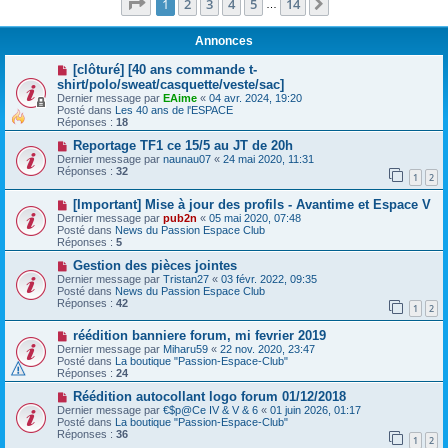
Page
1
sur
14
1
2
3
4
5
14
Suivante
…
Annonces
[clôturé] [40 ans commande t-
shirt/polo/sweat/casquette/veste/sac]
Dernier message par
EAime
«
04 avr. 2024, 19:20
Posté dans
Les 40 ans de l'ESPACE
Réponses :
18
Reportage TF1 ce 15/5 au JT de 20h
Dernier message par
naunau07
«
24 mai 2020, 11:31
Réponses :
32
1
2
[Important] Mise à jour des profils - Avantime et Espace V
Dernier message par
pub2n
«
05 mai 2020, 07:48
Posté dans
News du Passion Espace Club
Réponses :
5
Gestion des pièces jointes
Dernier message par
Tristan27
«
03 févr. 2022, 09:35
Posté dans
News du Passion Espace Club
Réponses :
42
1
2
réédition banniere forum, mi fevrier 2019
Dernier message par
Miharu59
«
22 nov. 2020, 23:47
Posté dans
La boutique "Passion-Espace-Club"
Réponses :
24
Réédition autocollant logo forum 01/12/2018
Dernier message par
€$p@Ce IV & V & 6
«
01 juin 2026, 01:17
Posté dans
La boutique "Passion-Espace-Club"
Réponses :
36
1
2