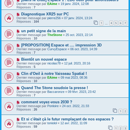
Dernier message par
EAime
«
19 janv. 2024, 12:08
Réponses :
7
Diagnostique XR25 sur PC
Dernier message par
pierre256
«
07 janv. 2024, 13:24
Réponses :
164
1
4
5
6
7
…
un petit signe de la main
Dernier message par
TheStone
«
25 oct. 2023, 22:14
Réponses :
10
[PROPOSITION] Espace et .... impression 3D
Dernier message par
CurvyEspace
«
06 oct. 2023, 14:39
Réponses :
7
Bientôt un nouvel espace
Dernier message par
nicolas78
«
12 juil. 2023, 20:16
Réponses :
5
Clin d'Oeil à notre Vaisseau Spatial !
Dernier message par
EAime
«
09 mai 2023, 08:36
Réponses :
10
Quand The Stone soudoie la presse !
Dernier message par
Baccaronze
«
09 févr. 2023, 23:42
Réponses :
7
comment voyez-vous 2030 ?
Dernier message par
Ponloire
«
24 oct. 2022, 21:33
Réponses :
26
1
2
Et si c'était çà le futur remplaçant de nos espaces ?
Dernier message par
toniolol
«
12 avr. 2022, 11:09
Réponses :
59
1
2
3