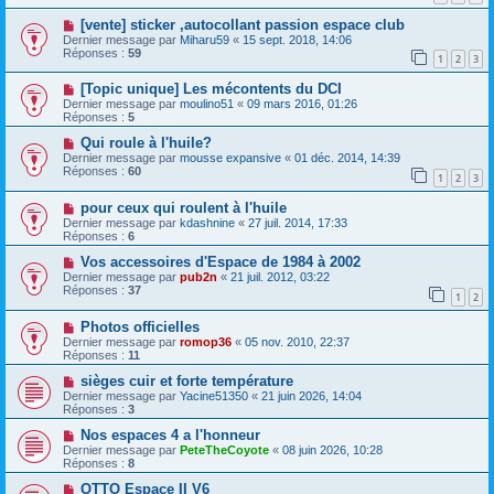
[vente] sticker ,autocollant passion espace club
Dernier message par
Miharu59
«
15 sept. 2018, 14:06
Réponses :
59
1
2
3
[Topic unique] Les mécontents du DCI
Dernier message par
moulino51
«
09 mars 2016, 01:26
Réponses :
5
Qui roule à l'huile?
Dernier message par
mousse expansive
«
01 déc. 2014, 14:39
Réponses :
60
1
2
3
pour ceux qui roulent à l'huile
Dernier message par
kdashnine
«
27 juil. 2014, 17:33
Réponses :
6
Vos accessoires d'Espace de 1984 à 2002
Dernier message par
pub2n
«
21 juil. 2012, 03:22
Réponses :
37
1
2
Photos officielles
Dernier message par
romop36
«
05 nov. 2010, 22:37
Réponses :
11
sièges cuir et forte température
Dernier message par
Yacine51350
«
21 juin 2026, 14:04
Réponses :
3
Nos espaces 4 a l'honneur
Dernier message par
PeteTheCoyote
«
08 juin 2026, 10:28
Réponses :
8
OTTO Espace II V6