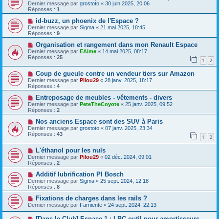
Dernier message par
grostoto
«
30 juin 2025, 20:06
Réponses :
1
id-buzz, un phoenix de l'Espace ?
Dernier message par
Sigma
«
21 mai 2025, 18:45
Réponses :
9
Organisation et rangement dans mon Renault Espace
Dernier message par
EAime
«
14 mai 2025, 08:17
Réponses :
25
1
2
Coup de gueule contre un vendeur tiers sur Amazon
Dernier message par
Pilou29
«
28 janv. 2025, 18:17
Réponses :
4
Entreposage de meubles - vêtements - divers
Dernier message par
PeteTheCoyote
«
25 janv. 2025, 09:52
Réponses :
2
Nos anciens Espace sont des SUV à Paris
Dernier message par
grostoto
«
07 janv. 2025, 23:34
Réponses :
43
1
2
L'éthanol pour les nuls
Dernier message par
Pilou29
«
02 déc. 2024, 09:01
Réponses :
2
Additif lubrification PI Bosch
Dernier message par
Sigma
«
25 sept. 2024, 12:18
Réponses :
8
Fixations de charges dans les rails ?
Dernier message par
Farniente
«
24 sept. 2024, 22:13
[Dans le Club] Espace 1 : LBC outil pour amortisseurs