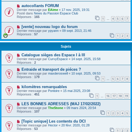
autocollants FORUM
Dernier message par
EAime
«
17 nov. 2025, 19:31
Posté dans
News du Passion Espace Club
Réponses :
165
1
4
5
6
7
…
[vente] nouveau logo du forum
Dernier message par
ypyann
«
09 sept. 2013, 21:46
Réponses :
57
1
2
3
Sujets
Catalogue sièges des Espace I à III
Dernier message par
CurvyEspace
«
14 sept. 2025, 15:58
Réponses :
2
Entraide et transport de piéces ?
Dernier message par
maxderoswell
«
10 sept. 2025, 09:53
Réponses :
179
1
5
6
7
8
…
kilomètres remarquables
Dernier message par
Ponloire
«
15 mai 2025, 23:08
Réponses :
451
1
16
17
18
19
…
LES BONNES ADRESSES (MAJ 17/02/2022)
Dernier message par
TheStone
«
09 mars 2024, 20:54
Réponses :
107
1
2
3
4
5
[Topic unique] Les contents du DCI
Dernier message par
Hector
«
20 févr. 2020, 01:28
Réponses :
53
1
2
3