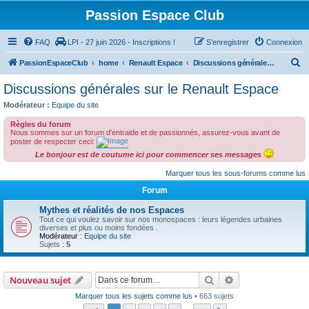
Passion Espace Club
FAQ
LPI - 27 juin 2026 - Inscriptions !
S’enregistrer
Connexion
R
PassionEspaceClub
home
Renault Espace
Discussions générales sur le Renault Espace
e
Discussions générales sur le Renault Espace
c
Modérateur :
Equipe du site
h
Règles du forum
e
Nous sommes sur un forum d'entraide et de passionnés, assurez-vous avant de
poster de respecter ceci:
r
Le bonjour est de coutume ici pour commencer ses messages
c
Marquer tous les sous-forums comme lus
h
Forum
e
Mythes et réalités de nos Espaces
r
Tout ce qui voulez savoir sur nos monospaces : leurs légendes urbaines
diverses et plus ou moins fondées .
Modérateur :
Equipe du site
Sujets :
5
Rechercher
Recherche avanc
Nouveau sujet
Marquer tous les sujets comme lus
• 663 sujets