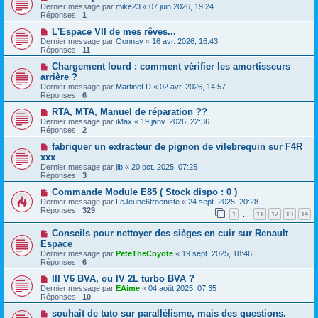
Dernier message par
mike23
«
07 juin 2026, 19:24
Réponses :
1
L'Espace VII de mes rêves...
Dernier message par
Oonnay
«
16 avr. 2026, 16:43
Réponses :
11
Chargement lourd : comment vérifier les amortisseurs
arrière ?
Dernier message par
MartineLD
«
02 avr. 2026, 14:57
Réponses :
6
RTA, MTA, Manuel de réparation ??
Dernier message par
iMax
«
19 janv. 2026, 22:36
Réponses :
2
fabriquer un extracteur de pignon de vilebrequin sur F4R
xxx
Dernier message par
jlb
«
20 oct. 2025, 07:25
Réponses :
3
Commande Module E85 ( Stock dispo : 0 )
Dernier message par
LeJeune6troeniste
«
24 sept. 2025, 20:28
Réponses :
329
1
11
12
13
14
…
Conseils pour nettoyer des sièges en cuir sur Renault
Espace
Dernier message par
PeteTheCoyote
«
19 sept. 2025, 18:46
Réponses :
6
III V6 BVA, ou IV 2L turbo BVA ?
Dernier message par
EAime
«
04 août 2025, 07:35
Réponses :
10
souhait de tuto sur parallélisme, mais des questions.