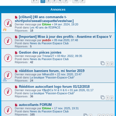
1
2
3
4
5
10
Suivante
…
Annonces
[clôturé] [40 ans commande t-
shirt/polo/sweat/casquette/veste/sac]
Dernier message par
EAime
«
04 avr. 2024, 19:20
Posté dans
Les 40 ans de l'ESPACE
Réponses :
18
[Important] Mise à jour des profils - Avantime et Espace V
Dernier message par
pub2n
«
05 mai 2020, 07:48
Posté dans
News du Passion Espace Club
Réponses :
5
Gestion des pièces jointes
Dernier message par
Tristan27
«
03 févr. 2022, 09:35
Posté dans
News du Passion Espace Club
Réponses :
42
1
2
réédition banniere forum, mi fevrier 2019
Dernier message par
Miharu59
«
22 nov. 2020, 23:47
Posté dans
La boutique "Passion-Espace-Club"
Réponses :
24
Réédition autocollant logo forum 01/12/2018
Dernier message par
€$p@Ce IV & V & 6
«
01 juin 2026, 01:17
Posté dans
La boutique "Passion-Espace-Club"
Réponses :
36
1
2
autocollants FORUM
Dernier message par
EAime
«
17 nov. 2025, 19:31
Posté dans
News du Passion Espace Club
Réponses :
165