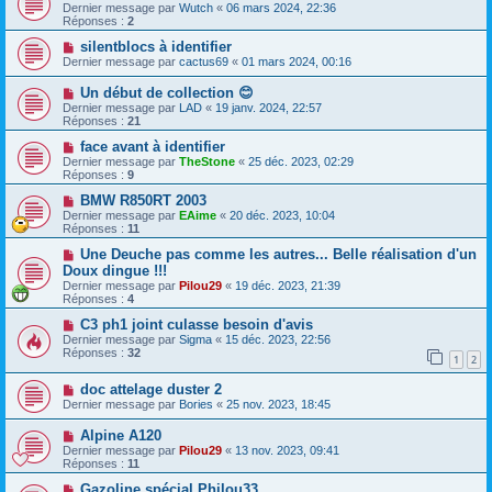
Dernier message par
Wutch
«
06 mars 2024, 22:36
Réponses :
2
silentblocs à identifier
Dernier message par
cactus69
«
01 mars 2024, 00:16
Un début de collection 😊
Dernier message par
LAD
«
19 janv. 2024, 22:57
Réponses :
21
face avant à identifier
Dernier message par
TheStone
«
25 déc. 2023, 02:29
Réponses :
9
BMW R850RT 2003
Dernier message par
EAime
«
20 déc. 2023, 10:04
Réponses :
11
Une Deuche pas comme les autres... Belle réalisation d'un
Doux dingue !!!
Dernier message par
Pilou29
«
19 déc. 2023, 21:39
Réponses :
4
C3 ph1 joint culasse besoin d'avis
Dernier message par
Sigma
«
15 déc. 2023, 22:56
Réponses :
32
1
2
doc attelage duster 2
Dernier message par
Bories
«
25 nov. 2023, 18:45
Alpine A120
Dernier message par
Pilou29
«
13 nov. 2023, 09:41
Réponses :
11
Gazoline spécial Philou33