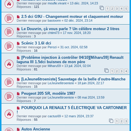
Dernier message par
moufle.vivant
«
13 déc. 2024, 14:23
Réponses :
121
1
2
3
4
5
2.5 dci G9U - Changement moteur et claquement moteur
Dernier message par
bastoonn
«
02 déc. 2024, 23:14
Le Douvrin, çà vous parle ? Un célèbre moteur 2 litres
Dernier message par
chtimi73
«
17 nov. 2024, 18:20
Réponses :
3
Scénic 3 1.6l dci
Dernier message par
Perozi
«
31 oct. 2024, 02:58
Réponses :
16
[Problème injection à contrôler 04/10][Miharu59] Renault
laguna III 1.5dci buisnes de mon père
Dernier message par
Miharu59
«
13 juil. 2024, 02:04
Réponses :
81
1
2
3
4
[LeJeune6troeniste] Sauvetage de la belle d'outre-Manche
Dernier message par
LeJeune6troeniste
«
18 juin 2024, 22:17
Réponses :
15
Peugeot 205 SR, modèle 1987
Dernier message par
LeJeune6troeniste
«
08 mai 2024, 13:59
Réponses :
7
POURQUOI LA RENAULT 5 ÉLECTRIQUE VA CARTONNER
!
Dernier message par
cactus69
«
12 mars 2024, 23:37
Réponses :
55
1
2
3
Autos Ancienne