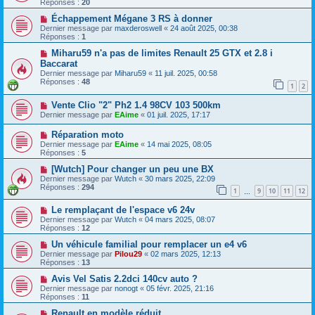
Réponses :
20
Échappement Mégane 3 RS à donner
Dernier message par
maxderoswell
«
24 août 2025, 00:38
Réponses :
1
Miharu59 n'a pas de limites Renault 25 GTX et 2.8 i
Baccarat
Dernier message par
Miharu59
«
11 juil. 2025, 00:58
Réponses :
48
1
2
Vente Clio "2" Ph2 1.4 98CV 103 500km
Dernier message par
EAime
«
01 juil. 2025, 17:17
Réparation moto
Dernier message par
EAime
«
14 mai 2025, 08:05
Réponses :
5
[Wutch] Pour changer un peu une BX
Dernier message par
Wutch
«
30 mars 2025, 22:09
Réponses :
294
1
9
10
11
12
…
Le remplaçant de l'espace v6 24v
Dernier message par
Wutch
«
04 mars 2025, 08:07
Réponses :
12
Un véhicule familial pour remplacer un e4 v6
Dernier message par
Pilou29
«
02 mars 2025, 12:13
Réponses :
13
Avis Vel Satis 2.2dci 140cv auto ?
Dernier message par
nonogt
«
05 févr. 2025, 21:16
Réponses :
11
Renault en modèle réduit