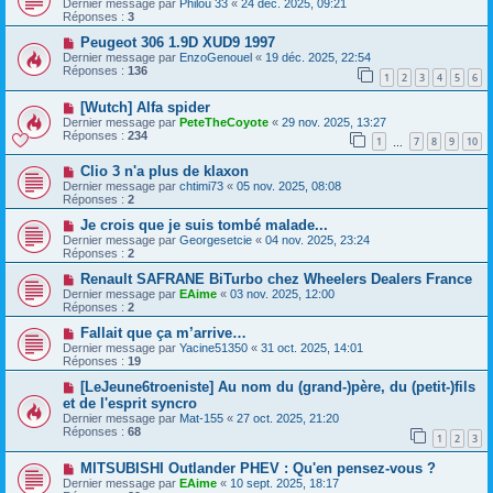
Dernier message par
Philou 33
«
24 déc. 2025, 09:21
Réponses :
3
Peugeot 306 1.9D XUD9 1997
Dernier message par
EnzoGenouel
«
19 déc. 2025, 22:54
Réponses :
136
1
2
3
4
5
6
[Wutch] Alfa spider
Dernier message par
PeteTheCoyote
«
29 nov. 2025, 13:27
Réponses :
234
1
7
8
9
10
…
Clio 3 n'a plus de klaxon
Dernier message par
chtimi73
«
05 nov. 2025, 08:08
Réponses :
2
Je crois que je suis tombé malade...
Dernier message par
Georgesetcie
«
04 nov. 2025, 23:24
Réponses :
2
Renault SAFRANE BiTurbo chez Wheelers Dealers France
Dernier message par
EAime
«
03 nov. 2025, 12:00
Réponses :
2
Fallait que ça m’arrive…
Dernier message par
Yacine51350
«
31 oct. 2025, 14:01
Réponses :
19
[LeJeune6troeniste] Au nom du (grand-)père, du (petit-)fils
et de l'esprit syncro
Dernier message par
Mat-155
«
27 oct. 2025, 21:20
Réponses :
68
1
2
3
MITSUBISHI Outlander PHEV : Qu'en pensez-vous ?
Dernier message par
EAime
«
10 sept. 2025, 18:17