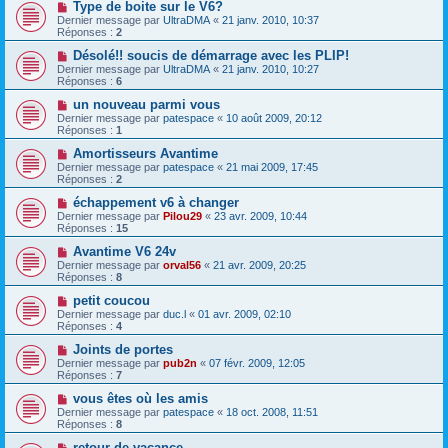
Type de boite sur le V6?
Dernier message par
UltraDMA
«
21 janv. 2010, 10:37
Réponses :
2
Désolé!! soucis de démarrage avec les PLIP!
Dernier message par
UltraDMA
«
21 janv. 2010, 10:27
Réponses :
6
un nouveau parmi vous
Dernier message par
patespace
«
10 août 2009, 20:12
Réponses :
1
Amortisseurs Avantime
Dernier message par
patespace
«
21 mai 2009, 17:45
Réponses :
2
échappement v6 à changer
Dernier message par
Pilou29
«
23 avr. 2009, 10:44
Réponses :
15
Avantime V6 24v
Dernier message par
orval56
«
21 avr. 2009, 20:25
Réponses :
8
petit coucou
Dernier message par
duc.l
«
01 avr. 2009, 02:10
Réponses :
4
Joints de portes
Dernier message par
pub2n
«
07 févr. 2009, 12:05
Réponses :
7
vous êtes où les amis
Dernier message par
patespace
«
18 oct. 2008, 11:51
Réponses :
8
retour de vacance