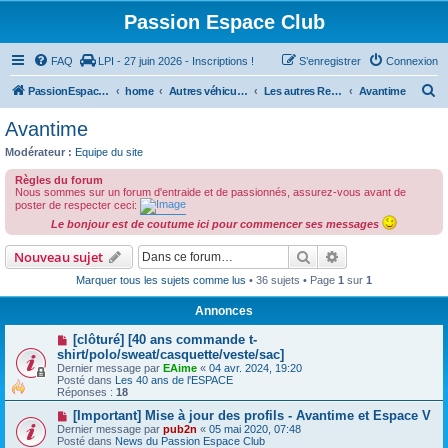
Passion Espace Club
FAQ
LPI - 27 juin 2026 - Inscriptions !
S’enregistrer
Connexion
R
PassionEspaceClub
home
Autres véhicules
Les autres Renault ... et pas que les Renault
Avantime
e
Avantime
c
Modérateur :
Equipe du site
h
Règles du forum
e
Nous sommes sur un forum d'entraide et de passionnés, assurez-vous avant de
poster de respecter ceci:
r
Le bonjour est de coutume ici pour commencer ses messages
c
Rechercher
Recherche avanc
Nouveau sujet
h
Marquer tous les sujets comme lus
• 36 sujets • Page
1
sur
1
e
r
Annonces
[clôturé] [40 ans commande t-
shirt/polo/sweat/casquette/veste/sac]
Dernier message par
EAime
«
04 avr. 2024, 19:20
Posté dans
Les 40 ans de l'ESPACE
Réponses :
18
[Important] Mise à jour des profils - Avantime et Espace V
Dernier message par
pub2n
«
05 mai 2020, 07:48
Posté dans
News du Passion Espace Club