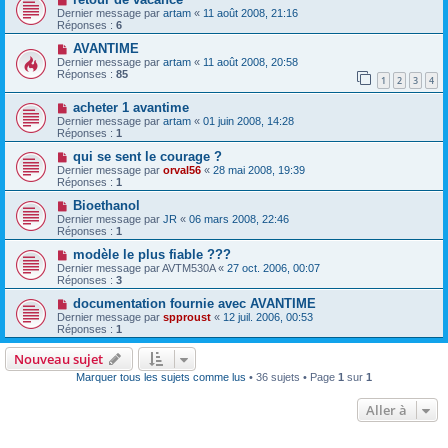
Dernier message par
artam
«
11 août 2008, 21:16
Réponses :
6
AVANTIME
Dernier message par
artam
«
11 août 2008, 20:58
Réponses :
85
1
2
3
4
acheter 1 avantime
Dernier message par
artam
«
01 juin 2008, 14:28
Réponses :
1
qui se sent le courage ?
Dernier message par
orval56
«
28 mai 2008, 19:39
Réponses :
1
Bioethanol
Dernier message par
JR
«
06 mars 2008, 22:46
Réponses :
1
modèle le plus fiable ???
Dernier message par
AVTM530A
«
27 oct. 2006, 00:07
Réponses :
3
documentation fournie avec AVANTIME
Dernier message par
spproust
«
12 juil. 2006, 00:53
Réponses :
1
Nouveau sujet
Marquer tous les sujets comme lus
• 36 sujets • Page
1
sur
1
Aller à