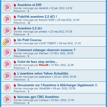
Avantime et E85
Dernier message par
denis54
«
22 juil. 2012, 14:32
Réponses :
5
Fiabilité avantime 2.2 dCi !
Dernier message par
forever71000
«
23 mai 2012, 12:43
Réponses :
11
Avantime 2.2 dci
Dernier message par
pontiac
«
22 mai 2012, 07:28
Réponses :
4
Un Petit Coucou
Dernier message par
LOUP-TIME67
«
29 mai 2011, 17:15
Comment vidanger réservoir essence ?
Dernier message par
Pachaa
«
27 févr. 2011, 19:25
Réponses :
5
Culot de feux stop arrière...
Dernier message par
Pilou29
«
27 févr. 2011, 11:38
Réponses :
1
L'avantime selon Yahoo Actualités
Dernier message par
patespace
«
23 oct. 2010, 20:26
Réponses :
1
Documents sur l'Avantime à télécharger légalement :!:
Dernier message par
UltraDMA
«
09 avr. 2010, 23:39
Réponses :
3
faisceau gps CNI1 Avantime
Dernier message par
Carfaou
«
22 févr. 2010, 17:44
Réponses :
4