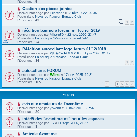
Réponses :
5
Gestion des pièces jointes
Dernier message par
Tristan27
«
03 févr. 2022, 09:35
Posté dans
News du Passion Espace Club
Réponses :
42
1
2
réédition banniere forum, mi fevrier 2019
Dernier message par
Miharu59
«
22 nov. 2020, 23:47
Posté dans
La boutique "Passion-Espace-Club"
Réponses :
24
Réédition autocollant logo forum 01/12/2018
Dernier message par
€$p@Ce IV & V & 6
«
01 juin 2026, 01:17
Posté dans
La boutique "Passion-Espace-Club"
Réponses :
36
1
2
autocollants FORUM
Dernier message par
EAime
«
17 nov. 2025, 19:31
Posté dans
News du Passion Espace Club
Réponses :
165
1
4
5
6
7
…
Sujets
avis aux amateurs de l'avantime....
Dernier message par
ypyann
«
06 nov. 2013, 21:54
Réponses :
20
intérêt des "avantimeurs" pour les espaces
Dernier message par
JR
«
14 sept. 2006, 21:37
Réponses :
1
Amicale Avantime