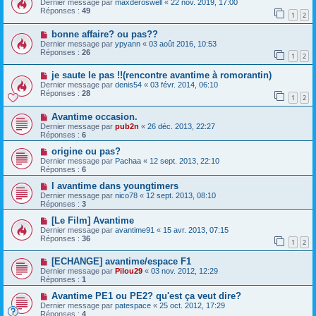
Dernier message par
maxderoswell
«
22 nov. 2019, 17:00
Réponses :
49
1
2
bonne affaire? ou pas??
Dernier message par
ypyann
«
03 août 2016, 10:53
Réponses :
26
1
2
je saute le pas !!(rencontre avantime à romorantin)
Dernier message par
denis54
«
03 févr. 2014, 06:10
Réponses :
28
1
2
Avantime occasion.
Dernier message par
pub2n
«
26 déc. 2013, 22:27
Réponses :
6
origine ou pas?
Dernier message par
Pachaa
«
12 sept. 2013, 22:10
Réponses :
6
l avantime dans youngtimers
Dernier message par
nico78
«
12 sept. 2013, 08:10
Réponses :
3
[Le Film] Avantime
Dernier message par
avantime91
«
15 avr. 2013, 07:15
Réponses :
36
1
2
[ECHANGE] avantime/espace F1
Dernier message par
Pilou29
«
03 nov. 2012, 12:29
Réponses :
1
Avantime PE1 ou PE2? qu'est ça veut dire?
Dernier message par
patespace
«
25 oct. 2012, 17:29
Réponses :
4