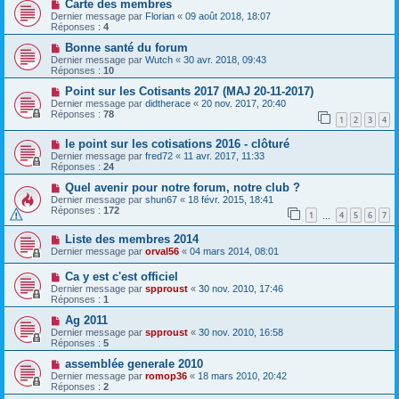
Carte des membres
Dernier message par
Florian
«
09 août 2018, 18:07
Réponses :
4
Bonne santé du forum
Dernier message par
Wutch
«
30 avr. 2018, 09:43
Réponses :
10
Point sur les Cotisants 2017 (MAJ 20-11-2017)
Dernier message par
didtherace
«
20 nov. 2017, 20:40
Réponses :
78
1
2
3
4
le point sur les cotisations 2016 - clôturé
Dernier message par
fred72
«
11 avr. 2017, 11:33
Réponses :
24
Quel avenir pour notre forum, notre club ?
Dernier message par
shun67
«
18 févr. 2015, 18:41
Réponses :
172
1
4
5
6
7
…
Liste des membres 2014
Dernier message par
orval56
«
04 mars 2014, 08:01
Ca y est c'est officiel
Dernier message par
spproust
«
30 nov. 2010, 17:46
Réponses :
1
Ag 2011
Dernier message par
spproust
«
30 nov. 2010, 16:58
Réponses :
5
assemblée generale 2010
Dernier message par
romop36
«
18 mars 2010, 20:42
Réponses :
2