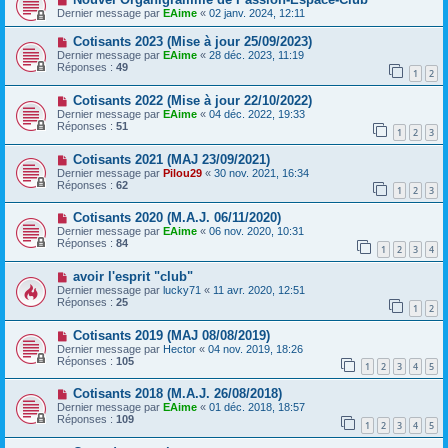
Dernier message par
EAime
«
02 janv. 2024, 12:11
Cotisants 2023 (Mise à jour 25/09/2023)
Dernier message par
EAime
«
28 déc. 2023, 11:19
Réponses :
49
1
2
Cotisants 2022 (Mise à jour 22/10/2022)
Dernier message par
EAime
«
04 déc. 2022, 19:33
Réponses :
51
1
2
3
Cotisants 2021 (MAJ 23/09/2021)
Dernier message par
Pilou29
«
30 nov. 2021, 16:34
Réponses :
62
1
2
3
Cotisants 2020 (M.A.J. 06/11/2020)
Dernier message par
EAime
«
06 nov. 2020, 10:31
Réponses :
84
1
2
3
4
avoir l'esprit "club"
Dernier message par
lucky71
«
11 avr. 2020, 12:51
Réponses :
25
1
2
Cotisants 2019 (MAJ 08/08/2019)
Dernier message par
Hector
«
04 nov. 2019, 18:26
Réponses :
105
1
2
3
4
5
Cotisants 2018 (M.A.J. 26/08/2018)
Dernier message par
EAime
«
01 déc. 2018, 18:57
Réponses :
109
1
2
3
4
5