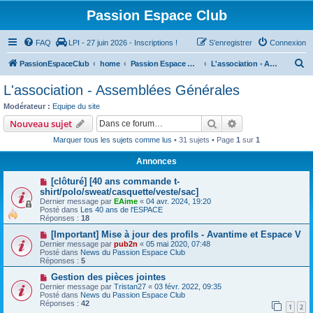
Passion Espace Club
FAQ
LPI - 27 juin 2026 - Inscriptions !
S’enregistrer
Connexion
R
PassionEspaceClub
home
Passion Espace Club
L'association - Assemblées Générales
e
L'association - Assemblées Générales
c
Modérateur :
Equipe du site
h
Rechercher
Recherche avanc
Nouveau sujet
e
Marquer tous les sujets comme lus
• 31 sujets • Page
1
sur
1
r
Annonces
c
[clôturé] [40 ans commande t-
h
shirt/polo/sweat/casquette/veste/sac]
e
Dernier message par
EAime
«
04 avr. 2024, 19:20
Posté dans
Les 40 ans de l'ESPACE
r
Réponses :
18
[Important] Mise à jour des profils - Avantime et Espace V
Dernier message par
pub2n
«
05 mai 2020, 07:48
Posté dans
News du Passion Espace Club
Réponses :
5
Gestion des pièces jointes
Dernier message par
Tristan27
«
03 févr. 2022, 09:35
Posté dans
News du Passion Espace Club
Réponses :
42
1
2