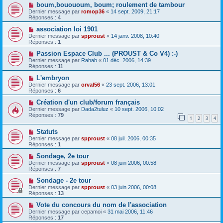
boum,bouououm, boum; roulement de tambour
Dernier message par
romop36
«
14 sept. 2009, 21:17
Réponses :
4
association loi 1901
Dernier message par
spproust
«
14 janv. 2008, 10:40
Réponses :
1
Passion Espace Club ... (PROUST & Co V4) :-)
Dernier message par
Rahab
«
01 déc. 2006, 14:39
Réponses :
11
L'embryon
Dernier message par
orval56
«
23 sept. 2006, 13:01
Réponses :
6
Création d'un club/forum français
Dernier message par
Dada2tuluz
«
10 sept. 2006, 10:02
Réponses :
79
1
2
3
4
Statuts
Dernier message par
spproust
«
08 juil. 2006, 00:35
Réponses :
1
Sondage, 2e tour
Dernier message par
spproust
«
08 juin 2006, 00:58
Réponses :
7
Sondage - 2e tour
Dernier message par
spproust
«
03 juin 2006, 00:08
Réponses :
13
Vote du concours du nom de l'association
Dernier message par
cepamoi
«
31 mai 2006, 11:46
Réponses :
17