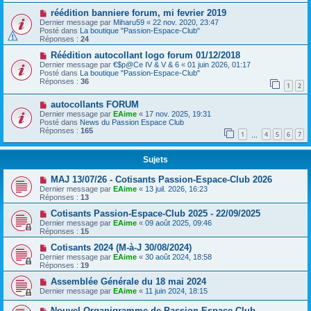
réédition banniere forum, mi fevrier 2019
Dernier message par
Miharu59
«
22 nov. 2020, 23:47
Posté dans
La boutique "Passion-Espace-Club"
Réponses :
24
Réédition autocollant logo forum 01/12/2018
Dernier message par
€$p@Ce IV & V & 6
«
01 juin 2026, 01:17
Posté dans
La boutique "Passion-Espace-Club"
Réponses :
36
1
2
autocollants FORUM
Dernier message par
EAime
«
17 nov. 2025, 19:31
Posté dans
News du Passion Espace Club
Réponses :
165
1
4
5
6
7
…
Sujets
MAJ 13/07/26 - Cotisants Passion-Espace-Club 2026
Dernier message par
EAime
«
13 juil. 2026, 16:23
Réponses :
13
Cotisants Passion-Espace-Club 2025 - 22/09/2025
Dernier message par
EAime
«
09 août 2025, 09:46
Réponses :
15
Cotisants 2024 (M-à-J 30/08/2024)
Dernier message par
EAime
«
30 août 2024, 18:58
Réponses :
19
Assemblée Générale du 18 mai 2024
Dernier message par
EAime
«
11 juin 2024, 18:15
Nouvel Organigramme de Passion-Espace-Club