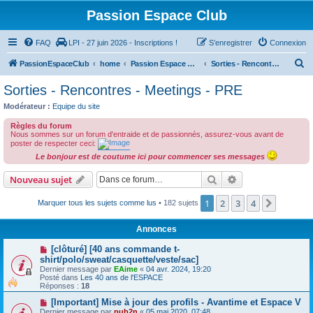
Passion Espace Club
FAQ
LPI - 27 juin 2026 - Inscriptions !
S’enregistrer
Connexion
R
PassionEspaceClub
home
Passion Espace Club
Sorties - Rencontres - Meetings - PRE
e
Sorties - Rencontres - Meetings - PRE
c
Modérateur :
Equipe du site
h
Règles du forum
e
Nous sommes sur un forum d'entraide et de passionnés, assurez-vous avant de
poster de respecter ceci:
r
Le bonjour est de coutume ici pour commencer ses messages
c
Rechercher
Recherche avanc
Nouveau sujet
h
e
1
2
3
4
Suivant
Marquer tous les sujets comme lus
• 182 sujets
r
Annonces
[clôturé] [40 ans commande t-
shirt/polo/sweat/casquette/veste/sac]
Dernier message par
EAime
«
04 avr. 2024, 19:20
Posté dans
Les 40 ans de l'ESPACE
Réponses :
18
[Important] Mise à jour des profils - Avantime et Espace V
Dernier message par
pub2n
«
05 mai 2020, 07:48