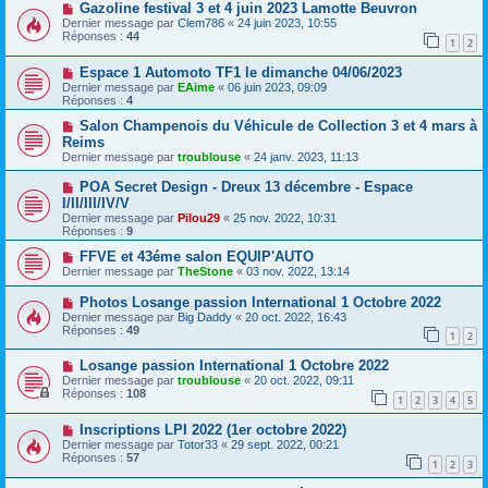
Gazoline festival 3 et 4 juin 2023 Lamotte Beuvron
Dernier message par
Clem786
«
24 juin 2023, 10:55
Réponses :
44
1
2
Espace 1 Automoto TF1 le dimanche 04/06/2023
Dernier message par
EAime
«
06 juin 2023, 09:09
Réponses :
4
Salon Champenois du Véhicule de Collection 3 et 4 mars à
Reims
Dernier message par
troublouse
«
24 janv. 2023, 11:13
POA Secret Design - Dreux 13 décembre - Espace
I/II/III/IV/V
Dernier message par
Pilou29
«
25 nov. 2022, 10:31
Réponses :
9
FFVE et 43éme salon EQUIP'AUTO
Dernier message par
TheStone
«
03 nov. 2022, 13:14
Photos Losange passion International 1 Octobre 2022
Dernier message par
Big Daddy
«
20 oct. 2022, 16:43
Réponses :
49
1
2
Losange passion International 1 Octobre 2022
Dernier message par
troublouse
«
20 oct. 2022, 09:11
Réponses :
108
1
2
3
4
5
Inscriptions LPI 2022 (1er octobre 2022)
Dernier message par
Totor33
«
29 sept. 2022, 00:21
Réponses :
57
1
2
3