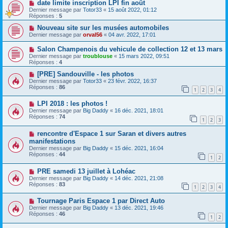
date limite inscription LPI fin août
Dernier message par
Totor33
«
15 août 2022, 01:12
Réponses :
5
Nouveau site sur les musées automobiles
Dernier message par
orval56
«
04 avr. 2022, 17:01
Salon Champenois du vehicule de collection 12 et 13 mars
Dernier message par
troublouse
«
15 mars 2022, 09:51
Réponses :
4
[PRE] Sandouville - les photos
Dernier message par
Totor33
«
23 févr. 2022, 16:37
Réponses :
86
1
2
3
4
LPI 2018 : les photos !
Dernier message par
Big Daddy
«
16 déc. 2021, 18:01
Réponses :
74
1
2
3
rencontre d'Espace 1 sur Saran et divers autres
manifestations
Dernier message par
Big Daddy
«
15 déc. 2021, 16:04
Réponses :
44
1
2
PRE samedi 13 juillet à Lohéac
Dernier message par
Big Daddy
«
14 déc. 2021, 21:08
Réponses :
83
1
2
3
4
Tournage Paris Espace 1 par Direct Auto
Dernier message par
Big Daddy
«
13 déc. 2021, 19:46
Réponses :
46
1
2