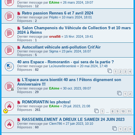
Dernier message par
EAime
«
26 mars 2024, 19:07
Réponses :
12
Retro passion Rennes 6 et 7 avril 2024
Dernier message par
Pépito
«
10 mars 2024, 18:01
Réponses :
2
Salon Champenois du Véhicule de Collection 9 et 10 mars
2024 à Reims
Dernier message par
orval56
«
15 févr. 2024, 19:41
Réponses :
1
Autocollant véhicule anti-pollution Crit'Air
Dernier message par
Sigma
«
23 janv. 2024, 16:07
Réponses :
5
40 ans Espace - Romorantin - qui sera de la partie ?
Dernier message par
LeJeune6troeniste
«
20 mai 2024, 17:48
Réponses :
82
1
2
3
4
L'Espace aura bientôt 40 ans ! Fêtons dignement son
Anniversaire !!!
Dernier message par
EAime
«
30 oct. 2023, 09:07
Réponses :
29
1
2
ROMORANTIN les photos!
Dernier message par
EAime
«
29 juil. 2023, 21:08
Réponses :
261
1
8
9
10
11
…
RASSEMBLEMENT A DREUX LE SAMEDI 24 JUIN 2023
Dernier message par
Clem786
«
27 juin 2023, 10:10
Réponses :
60
1
2
3