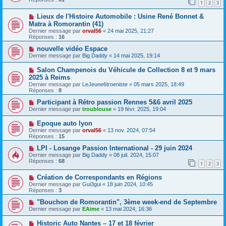
1
2
3
Lieux de l'Histoire Automobile : Usine René Bonnet &
Matra à Romorantin (41)
Dernier message par
orval56
«
24 mai 2025, 21:27
Réponses :
16
nouvelle vidéo Espace
Dernier message par
Big Daddy
«
14 mai 2025, 19:14
Salon Champenois du Véhicule de Collection 8 et 9 mars
2025 à Reims
Dernier message par
LeJeune6troeniste
«
05 mars 2025, 18:49
Réponses :
8
Participant à Rétro passion Rennes 5&6 avril 2025
Dernier message par
troublouse
«
19 févr. 2025, 19:04
Epoque auto lyon
Dernier message par
orval56
«
13 nov. 2024, 07:54
Réponses :
15
LPI - Losange Passion International - 29 juin 2024
Dernier message par
Big Daddy
«
08 juil. 2024, 15:07
Réponses :
68
1
2
3
Création de Correspondants en Régions
Dernier message par
Gui3gui
«
18 juin 2024, 10:45
Réponses :
3
"Bouchon de Romorantin", 3ème week-end de Septembre
Dernier message par
EAime
«
13 mai 2024, 16:36
Historic Auto Nantes – 17 et 18 février