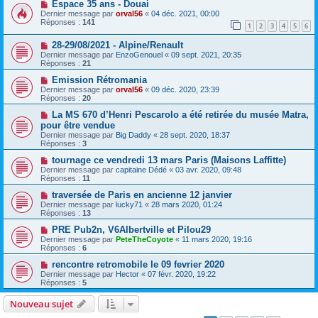
Espace 35 ans - Douai
Dernier message par
orval56
«
04 déc. 2021, 00:00
Réponses :
141
1
2
3
4
5
6
28-29/08/2021 - Alpine/Renault
Dernier message par
EnzoGenouel
«
09 sept. 2021, 20:35
Réponses :
21
Emission Rétromania
Dernier message par
orval56
«
09 déc. 2020, 23:39
Réponses :
20
La MS 670 d’Henri Pescarolo a été retirée du musée Matra,
pour être vendue
Dernier message par
Big Daddy
«
28 sept. 2020, 18:37
Réponses :
3
tournage ce vendredi 13 mars Paris (Maisons Laffitte)
Dernier message par
capitaine Dédé
«
03 avr. 2020, 09:48
Réponses :
11
traversée de Paris en ancienne 12 janvier
Dernier message par
lucky71
«
28 mars 2020, 01:24
Réponses :
13
PRE Pub2n, V6Albertville et Pilou29
Dernier message par
PeteTheCoyote
«
11 mars 2020, 19:16
Réponses :
6
rencontre retromobile le 09 fevrier 2020
Dernier message par
Hector
«
07 févr. 2020, 19:22
Réponses :
5
Nouveau sujet