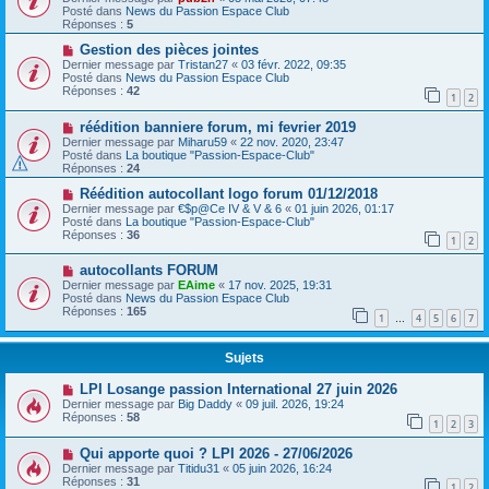
Posté dans
News du Passion Espace Club
Réponses :
5
Gestion des pièces jointes
Dernier message par
Tristan27
«
03 févr. 2022, 09:35
Posté dans
News du Passion Espace Club
Réponses :
42
1
2
réédition banniere forum, mi fevrier 2019
Dernier message par
Miharu59
«
22 nov. 2020, 23:47
Posté dans
La boutique "Passion-Espace-Club"
Réponses :
24
Réédition autocollant logo forum 01/12/2018
Dernier message par
€$p@Ce IV & V & 6
«
01 juin 2026, 01:17
Posté dans
La boutique "Passion-Espace-Club"
Réponses :
36
1
2
autocollants FORUM
Dernier message par
EAime
«
17 nov. 2025, 19:31
Posté dans
News du Passion Espace Club
Réponses :
165
1
4
5
6
7
…
Sujets
LPI Losange passion International 27 juin 2026
Dernier message par
Big Daddy
«
09 juil. 2026, 19:24
Réponses :
58
1
2
3
Qui apporte quoi ? LPI 2026 - 27/06/2026
Dernier message par
Titidu31
«
05 juin 2026, 16:24
Réponses :
31
1
2