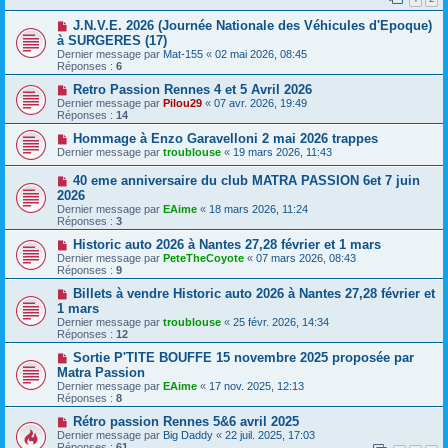
J.N.V.E. 2026 (Journée Nationale des Véhicules d'Epoque)
à SURGERES (17)
Dernier message par
Mat-155
«
02 mai 2026, 08:45
Réponses :
6
Retro Passion Rennes 4 et 5 Avril 2026
Dernier message par
Pilou29
«
07 avr. 2026, 19:49
Réponses :
14
Hommage à Enzo Garavelloni 2 mai 2026 trappes
Dernier message par
troublouse
«
19 mars 2026, 11:43
40 eme anniversaire du club MATRA PASSION 6et 7 juin
2026
Dernier message par
EAime
«
18 mars 2026, 11:24
Réponses :
3
Historic auto 2026 à Nantes 27,28 février et 1 mars
Dernier message par
PeteTheCoyote
«
07 mars 2026, 08:43
Réponses :
9
Billets à vendre Historic auto 2026 à Nantes 27,28 février et
1 mars
Dernier message par
troublouse
«
25 févr. 2026, 14:34
Réponses :
12
Sortie P'TITE BOUFFE 15 novembre 2025 proposée par
Matra Passion
Dernier message par
EAime
«
17 nov. 2025, 12:13
Réponses :
8
Rétro passion Rennes 5&6 avril 2025
Dernier message par
Big Daddy
«
22 juil. 2025, 17:03
Réponses :
61