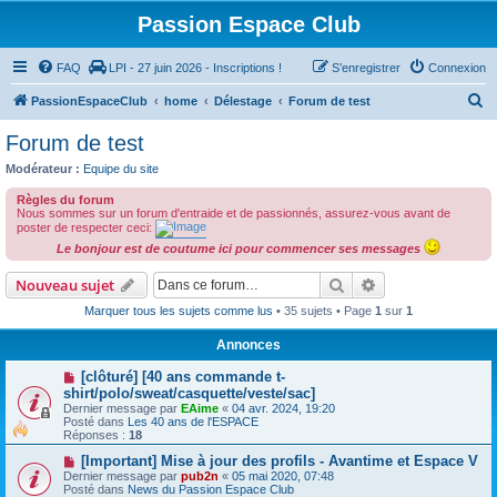
Passion Espace Club
FAQ
LPI - 27 juin 2026 - Inscriptions !
S’enregistrer
Connexion
R
PassionEspaceClub
home
Délestage
Forum de test
e
Forum de test
c
Modérateur :
Equipe du site
h
Règles du forum
e
Nous sommes sur un forum d'entraide et de passionnés, assurez-vous avant de
poster de respecter ceci:
r
Le bonjour est de coutume ici pour commencer ses messages
c
Rechercher
Recherche avanc
Nouveau sujet
h
Marquer tous les sujets comme lus
• 35 sujets • Page
1
sur
1
e
r
Annonces
[clôturé] [40 ans commande t-
shirt/polo/sweat/casquette/veste/sac]
Dernier message par
EAime
«
04 avr. 2024, 19:20
Posté dans
Les 40 ans de l'ESPACE
Réponses :
18
[Important] Mise à jour des profils - Avantime et Espace V
Dernier message par
pub2n
«
05 mai 2020, 07:48
Posté dans
News du Passion Espace Club