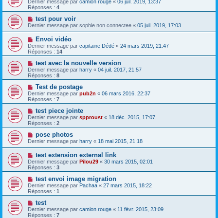
Dernier message par
camion rouge
«
06 juil. 2019, 13:37
Réponses :
4
test pour voir
Dernier message par
sophie non connectee
«
05 juil. 2019, 17:03
Envoi vidéo
Dernier message par
capitaine Dédé
«
24 mars 2019, 21:47
Réponses :
14
test avec la nouvelle version
Dernier message par
harry
«
04 juil. 2017, 21:57
Réponses :
8
Test de postage
Dernier message par
pub2n
«
06 mars 2016, 22:37
Réponses :
7
test piece jointe
Dernier message par
spproust
«
18 déc. 2015, 17:07
Réponses :
2
pose photos
Dernier message par
harry
«
18 mai 2015, 21:18
test extension external link
Dernier message par
Pilou29
«
30 mars 2015, 02:01
Réponses :
3
test envoi image migration
Dernier message par
Pachaa
«
27 mars 2015, 18:22
Réponses :
1
test
Dernier message par
camion rouge
«
11 févr. 2015, 23:09
Réponses :
7