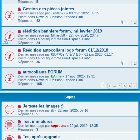
Réponses :
5
Gestion des pièces jointes
Dernier message par
Tristan27
«
03 févr. 2022, 09:35
Posté dans
News du Passion Espace Club
Réponses :
42
1
2
réédition banniere forum, mi fevrier 2019
Dernier message par
Miharu59
«
22 nov. 2020, 23:47
Posté dans
La boutique "Passion-Espace-Club"
Réponses :
24
Réédition autocollant logo forum 01/12/2018
Dernier message par
€$p@Ce IV & V & 6
«
01 juin 2026, 01:17
Posté dans
La boutique "Passion-Espace-Club"
Réponses :
36
1
2
autocollants FORUM
Dernier message par
EAime
«
17 nov. 2025, 19:31
Posté dans
News du Passion Espace Club
Réponses :
165
1
4
5
6
7
…
Sujets
Je teste les images :)
Dernier message par
jlb
«
22 janv. 2025, 07:16
Réponses :
5
Test miniatures
Dernier message par
spproust
«
12 juil. 2019, 12:35
Réponses :
3
Test après upgrade