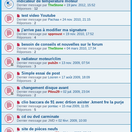
indicateur de temperature moteur
Dernier message par
TheStone
«
19 janv. 2012, 15:52
Réponses :
12
test video Youtube
Dernier message par
Pachaa
«
24 nov. 2010, 21:15
Réponses :
2
j'arrive pas à modifier ma signature
Dernier message par
spproust
«
19 nov. 2010, 17:52
Réponses :
4
besoin de conseils et nouvelles sur le forum
Dernier message par
TheStone
«
04 mars 2010, 17:34
Réponses :
2
radiateur moteur/clim
Dernier message par
pub2n
«
13 nov. 2009, 07:54
Réponses :
3
Simple essai de post
Dernier message par
Losren
«
17 août 2009, 18:09
Réponses :
2
changement disque avant
Dernier message par
Pilou29
«
02 juil. 2009, 23:04
Réponses :
2
clio baccara de 91 avec drtion asister .kment fre la purje
Dernier message par
pontiac
«
15 mai 2009, 11:05
Réponses :
5
cd ou dvd carminate
Dernier message par
JMD
«
02 févr. 2009, 10:00
site de pièces neufs