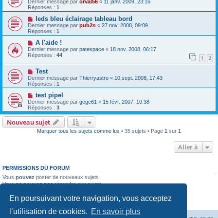
Dernier message par
orval56
«
11 janv. 2009, 23:16
Réponses :
1
leds bleu éclairage tableau bord
Dernier message par
pub2n
«
27 nov. 2008, 09:09
Réponses :
1
A l'aide !
Dernier message par
patespace
«
18 nov. 2008, 06:17
Réponses :
44
1
2
Test
Dernier message par
Thierryastro
«
10 sept. 2008, 17:43
Réponses :
1
test pipel
Dernier message par
gege61
«
15 févr. 2007, 10:38
Réponses :
3
Nouveau sujet
Marquer tous les sujets comme lus
• 35 sujets • Page
1
sur
1
Aller à
PERMISSIONS DU FORUM
Vous
pouvez
poster de nouveaux sujets
Vous
ne pouvez pas
répondre aux sujets
Vous
ne pouvez pas
modifier vos messages
En poursuivant votre navigation, vous acceptez
Vous
ne pouvez pas
supprimer vos messages
Vous
ne pouvez pas
joindre des fichiers
l’utilisation de cookies.
En savoir plus