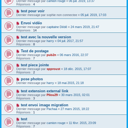
Dernier message par
camion rouge
«
06 juil. 2019, 13:37
Réponses :
4
test pour voir
Dernier message par
sophie non connectee
«
05 juil. 2019, 17:03
Envoi vidéo
Dernier message par
capitaine Dédé
«
24 mars 2019, 21:47
Réponses :
14
test avec la nouvelle version
Dernier message par
harry
«
04 juil. 2017, 21:57
Réponses :
8
Test de postage
Dernier message par
pub2n
«
06 mars 2016, 22:37
Réponses :
7
test piece jointe
Dernier message par
spproust
«
18 déc. 2015, 17:07
Réponses :
2
pose photos
Dernier message par
harry
«
18 mai 2015, 21:18
test extension external link
Dernier message par
Pilou29
«
30 mars 2015, 02:01
Réponses :
3
test envoi image migration
Dernier message par
Pachaa
«
27 mars 2015, 18:22
Réponses :
1
test
Dernier message par
camion rouge
«
11 févr. 2015, 23:09
Réponses :
7