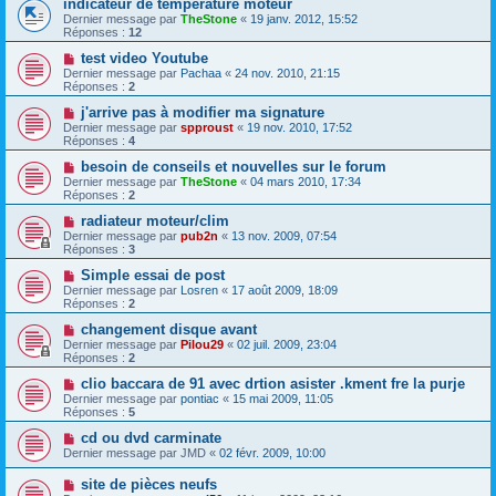
indicateur de temperature moteur
Dernier message par
TheStone
«
19 janv. 2012, 15:52
Réponses :
12
test video Youtube
Dernier message par
Pachaa
«
24 nov. 2010, 21:15
Réponses :
2
j'arrive pas à modifier ma signature
Dernier message par
spproust
«
19 nov. 2010, 17:52
Réponses :
4
besoin de conseils et nouvelles sur le forum
Dernier message par
TheStone
«
04 mars 2010, 17:34
Réponses :
2
radiateur moteur/clim
Dernier message par
pub2n
«
13 nov. 2009, 07:54
Réponses :
3
Simple essai de post
Dernier message par
Losren
«
17 août 2009, 18:09
Réponses :
2
changement disque avant
Dernier message par
Pilou29
«
02 juil. 2009, 23:04
Réponses :
2
clio baccara de 91 avec drtion asister .kment fre la purje
Dernier message par
pontiac
«
15 mai 2009, 11:05
Réponses :
5
cd ou dvd carminate
Dernier message par
JMD
«
02 févr. 2009, 10:00
site de pièces neufs