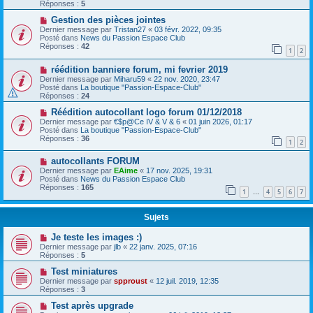
Réponses :
5
Gestion des pièces jointes
Dernier message par
Tristan27
«
03 févr. 2022, 09:35
Posté dans
News du Passion Espace Club
Réponses :
42
1
2
réédition banniere forum, mi fevrier 2019
Dernier message par
Miharu59
«
22 nov. 2020, 23:47
Posté dans
La boutique "Passion-Espace-Club"
Réponses :
24
Réédition autocollant logo forum 01/12/2018
Dernier message par
€$p@Ce IV & V & 6
«
01 juin 2026, 01:17
Posté dans
La boutique "Passion-Espace-Club"
Réponses :
36
1
2
autocollants FORUM
Dernier message par
EAime
«
17 nov. 2025, 19:31
Posté dans
News du Passion Espace Club
Réponses :
165
1
4
5
6
7
…
Sujets
Je teste les images :)
Dernier message par
jlb
«
22 janv. 2025, 07:16
Réponses :
5
Test miniatures
Dernier message par
spproust
«
12 juil. 2019, 12:35
Réponses :
3
Test après upgrade