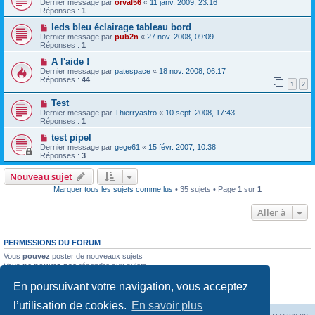
Dernier message par
orval56
«
11 janv. 2009, 23:16
Réponses :
1
leds bleu éclairage tableau bord
Dernier message par
pub2n
«
27 nov. 2008, 09:09
Réponses :
1
A l'aide !
Dernier message par
patespace
«
18 nov. 2008, 06:17
Réponses :
44
1
2
Test
Dernier message par
Thierryastro
«
10 sept. 2008, 17:43
Réponses :
1
test pipel
Dernier message par
gege61
«
15 févr. 2007, 10:38
Réponses :
3
Nouveau sujet
Marquer tous les sujets comme lus
• 35 sujets • Page
1
sur
1
Aller à
PERMISSIONS DU FORUM
Vous
pouvez
poster de nouveaux sujets
Vous
ne pouvez pas
répondre aux sujets
Vous
ne pouvez pas
modifier vos messages
En poursuivant votre navigation, vous acceptez
Vous
ne pouvez pas
supprimer vos messages
Vous
ne pouvez pas
joindre des fichiers
l’utilisation de cookies.
En savoir plus