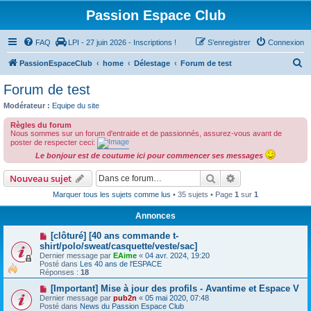
Passion Espace Club
FAQ
LPI - 27 juin 2026 - Inscriptions !
S’enregistrer
Connexion
R
PassionEspaceClub
home
Délestage
Forum de test
e
Forum de test
c
Modérateur :
Equipe du site
h
Règles du forum
e
Nous sommes sur un forum d'entraide et de passionnés, assurez-vous avant de
poster de respecter ceci:
r
Le bonjour est de coutume ici pour commencer ses messages
c
Rechercher
Recherche avanc
Nouveau sujet
h
Marquer tous les sujets comme lus
• 35 sujets • Page
1
sur
1
e
r
Annonces
[clôturé] [40 ans commande t-
shirt/polo/sweat/casquette/veste/sac]
Dernier message par
EAime
«
04 avr. 2024, 19:20
Posté dans
Les 40 ans de l'ESPACE
Réponses :
18
[Important] Mise à jour des profils - Avantime et Espace V
Dernier message par
pub2n
«
05 mai 2020, 07:48
Posté dans
News du Passion Espace Club