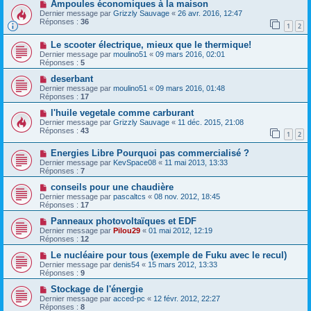
Ampoules économiques à la maison
Dernier message par
Grizzly Sauvage
«
26 avr. 2016, 12:47
Réponses :
36
1
2
Le scooter électrique, mieux que le thermique!
Dernier message par
moulino51
«
09 mars 2016, 02:01
Réponses :
5
deserbant
Dernier message par
moulino51
«
09 mars 2016, 01:48
Réponses :
17
l'huile vegetale comme carburant
Dernier message par
Grizzly Sauvage
«
11 déc. 2015, 21:08
Réponses :
43
1
2
Energies Libre Pourquoi pas commercialisé ?
Dernier message par
KevSpace08
«
11 mai 2013, 13:33
Réponses :
7
conseils pour une chaudière
Dernier message par
pascaltcs
«
08 nov. 2012, 18:45
Réponses :
17
Panneaux photovoltaïques et EDF
Dernier message par
Pilou29
«
01 mai 2012, 12:19
Réponses :
12
Le nucléaire pour tous (exemple de Fuku avec le recul)
Dernier message par
denis54
«
15 mars 2012, 13:33
Réponses :
9
Stockage de l'énergie
Dernier message par
acced-pc
«
12 févr. 2012, 22:27
Réponses :
8