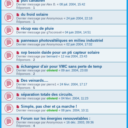
puit canadien
Dernier message par
Alex B.
«
08 juil. 2004, 15:42
Réponses :
1
du froid solaire
Dernier message par
Anonymous
«
24 juin 2004, 22:18
Réponses :
1
récup eau de pluie
Dernier message par
g?oconseil
«
04 juin 2004, 14:51
panneaux photovaltéïques en milieu industriel
Dernier message par
Anonymous
«
02 juin 2004, 17:02
svp besoin daide pour un pti capteur solaire
Dernier message par
bernard
«
12 mai 2004, 23:43
Réponses :
2
échangeur d'air pour VMC sans perte de temp
Dernier message par
olivierd
«
09 avr. 2004, 23:00
Réponses :
2
Des veinards....
Dernier message par
pierre1
«
24 févr. 2004, 17:17
Réponses :
5
séparation totale des circuits.
Dernier message par
olivierd
«
04 févr. 2004, 11:23
Simple, pas cher et ça marche !
Dernier message par
olivierd
«
08 janv. 2004, 10:11
Forum sur les énergies renouvelables :
Dernier message par
Anonymous
«
16 déc. 2003, 09:36
Réponses :
4