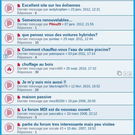
Excellent site sur les éoliennes
Dernier message par
andykopfam
«
23 janv. 2012, 12:31
Réponses :
6
Semences renouvelables...
Dernier message par
Pilou29
«
07 janv. 2012, 21:55
Réponses :
1
que pensez vous des voitures hybrides?
Dernier message par
pontiac
«
29 sept. 2011, 12:44
Réponses :
10
Comment chauffez-vous l'eau de votre piscine?
Dernier message par
patespace
«
03 juin 2011, 17:14
Réponses :
4
chuffage au bois
Dernier message par
marcnl06
«
25 sept. 2010, 17:10
Réponses :
30
1
2
Je m'y suis mis aussi !!
Dernier message par
blacknight76
«
12 févr. 2010, 19:52
Réponses :
20
maison passive
Dernier message par
mos95200
«
19 juin 2008, 20:05
Le forum MDI est de nouveau ouvert.
Dernier message par
pascaltcs
«
10 mars 2008, 22:12
Réponses :
5
partie du forum tres interessante mais peu visitee
Dernier message par
escale 43
«
10 déc. 2007, 19:52
Réponses :
1