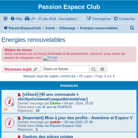
Passion Espace Club
FAQ
LPI - 27 juin 2026 - Inscriptions !
S’enregistrer
Connexion
R
PassionEspaceClub
home
Délestage
Energies renouvelables
e
Energies renouvelables
c
Règles du forum
h
Nous sommes sur un forum d'entraide et de passionnés, assurez-vous avant de
e
poster de respecter ceci:
r
Rechercher
Recherche avanc
Nouveau sujet
c
Marquer tous les sujets comme lus
• 49 sujets • Page
1
sur
1
h
Annonces
e
[clôturé] [40 ans commande t-
r
shirt/polo/sweat/casquette/veste/sac]
Dernier message par
EAime
«
04 avr. 2024, 19:20
Posté dans
Les 40 ans de l'ESPACE
Réponses :
18
[Important] Mise à jour des profils - Avantime et Espace V
Dernier message par
pub2n
«
05 mai 2020, 07:48
Posté dans
News du Passion Espace Club
Réponses :
5
Gestion des pièces jointes