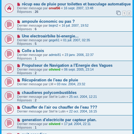
récup eau de pluie pour toilettes et basculage automatique
Dernier message par
orval56
«
16 sept. 2007, 13:48
Réponses :
26
1
2
ampoule économic ou pas ?
Dernier message par
biojm2
«
16 juil. 2007, 19:52
Réponses :
6
Une electroairbike bi-energie...
Dernier message par
gege61
«
01 juil. 2007, 02:35
Réponses :
5
Colle a bois
Dernier message par
admis81
«
23 janv. 2006, 22:37
Réponses :
1
Propulseur de Navigation a l'Energie des Vagues
Dernier message par
olivierd
«
06 sept. 2005, 23:14
Réponses :
2
Récupération de l'eau de pluie
Dernier message par
LM
«
03 nov. 2004, 23:32
chaudieres polycombustibles
Dernier message par
Stef le Lutin
«
25 oct. 2004, 12:21
Réponses :
2
Chauffer de l'air ou chauffer de l'eau ???
Dernier message par
Stef le Lutin
«
22 oct. 2004, 16:15
generation d'electricite par capteur plan.
Dernier message par
olivierd
«
17 juil. 2004, 22:11
Réponses :
1