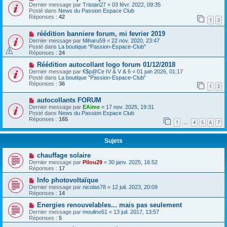
Dernier message par
Tristan27
«
03 févr. 2022, 09:35
Posté dans
News du Passion Espace Club
Réponses :
42
1
2
réédition banniere forum, mi fevrier 2019
Dernier message par
Miharu59
«
22 nov. 2020, 23:47
Posté dans
La boutique "Passion-Espace-Club"
Réponses :
24
Réédition autocollant logo forum 01/12/2018
Dernier message par
€$p@Ce IV & V & 6
«
01 juin 2026, 01:17
Posté dans
La boutique "Passion-Espace-Club"
Réponses :
36
1
2
autocollants FORUM
Dernier message par
EAime
«
17 nov. 2025, 19:31
Posté dans
News du Passion Espace Club
Réponses :
165
1
4
5
6
7
…
Sujets
chauffage solaire
Dernier message par
Pilou29
«
30 janv. 2025, 16:52
Réponses :
17
Info photovoltaïque
Dernier message par
nicolas78
«
12 juil. 2023, 20:09
Réponses :
14
Energies renouvelables... mais pas seulement
Dernier message par
moulino51
«
13 juil. 2017, 13:57
Réponses :
5