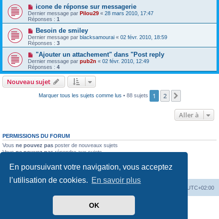
icone de réponse sur messagerie
Dernier message par
Pilou29
«
28 mars 2010, 17:47
Réponses :
1
Besoin de smiley
Dernier message par
blacksamourai
«
02 févr. 2010, 18:59
Réponses :
3
"Ajouter un attachement" dans "Post reply
Dernier message par
pub2n
«
02 févr. 2010, 12:49
Réponses :
4
Nouveau sujet
1
2
Suivante
Marquer tous les sujets comme lus
• 88 sujets
Aller à
PERMISSIONS DU FORUM
Vous
ne pouvez pas
poster de nouveaux sujets
Vous
ne pouvez pas
répondre aux sujets
Vous
ne pouvez pas
modifier vos messages
En poursuivant votre navigation, vous acceptez
Vous
ne pouvez pas
supprimer vos messages
Vous
ne pouvez pas
joindre des fichiers
l’utilisation de cookies.
En savoir plus
PassionEspaceClub
home
Heures au format
UTC+02:00
OK
Développé par
phpBB
® Forum Software © phpBB Limited
Traduit par
phpBB-fr.com