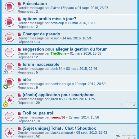
Présentation
Dernier message par
J'aime l'Espace
«
01 sept. 2016, 23:07
Réponses :
2
options profils mise à jour?
Dernier message par
paflaloup
«
17 mai 2016, 18:05
Réponses :
2
Changer de pseudo.
Dernier message par
le ouf
«
14 mai 2016, 10:59
Réponses :
13
suggestion pour alleger la gestion du forum
Dernier message par
TheStone
«
01 mars 2016, 15:35
Réponses :
2
forum inaccessible
Dernier message par
denis54
«
03 mars 2015, 22:46
Réponses :
5
idée
Dernier message par
camion rouge
«
19 sept. 2014, 20:59
Réponses :
9
(résolu) application pour smartphone
Dernier message par
julien.b59
«
26 mai 2014, 12:51
Réponses :
29
1
2
Troll ou pas troll
Dernier message par
romop36
«
27 janv. 2014, 13:56
Réponses :
10
[Sujet unique] Tchat / Chat / Shoutbox
Dernier message par
blacksamourai
«
08 sept. 2013, 15:43
Réponses :
52
1
2
3