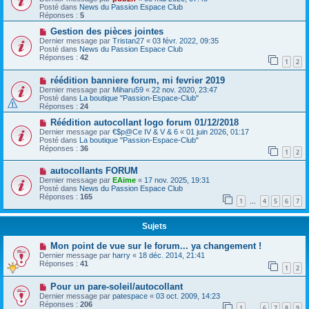
Posté dans
News du Passion Espace Club
Réponses :
5
Gestion des pièces jointes
Dernier message par
Tristan27
«
03 févr. 2022, 09:35
Posté dans
News du Passion Espace Club
Réponses :
42
1
2
réédition banniere forum, mi fevrier 2019
Dernier message par
Miharu59
«
22 nov. 2020, 23:47
Posté dans
La boutique "Passion-Espace-Club"
Réponses :
24
Réédition autocollant logo forum 01/12/2018
Dernier message par
€$p@Ce IV & V & 6
«
01 juin 2026, 01:17
Posté dans
La boutique "Passion-Espace-Club"
Réponses :
36
1
2
autocollants FORUM
Dernier message par
EAime
«
17 nov. 2025, 19:31
Posté dans
News du Passion Espace Club
Réponses :
165
1
4
5
6
7
…
Sujets
Mon point de vue sur le forum... ya changement !
Dernier message par
harry
«
18 déc. 2014, 21:41
Réponses :
41
1
2
Pour un pare-soleil/autocollant
Dernier message par
patespace
«
03 oct. 2009, 14:23
Réponses :
206
1
6
7
8
9
…