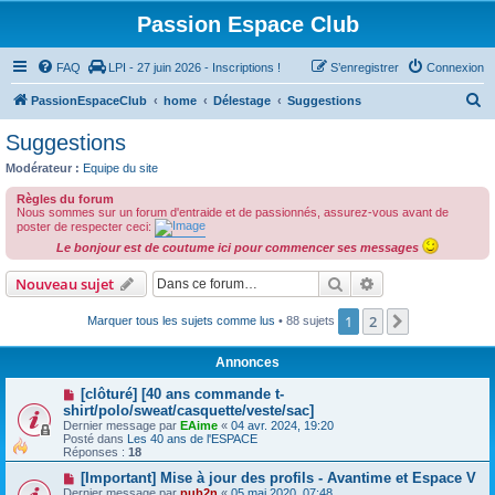
Passion Espace Club
FAQ
LPI - 27 juin 2026 - Inscriptions !
S’enregistrer
Connexion
R
PassionEspaceClub
home
Délestage
Suggestions
e
Suggestions
c
Modérateur :
Equipe du site
h
Règles du forum
e
Nous sommes sur un forum d'entraide et de passionnés, assurez-vous avant de
poster de respecter ceci:
r
Le bonjour est de coutume ici pour commencer ses messages
c
Rechercher
Recherche avanc
Nouveau sujet
h
e
1
2
Suivante
Marquer tous les sujets comme lus
• 88 sujets
r
Annonces
[clôturé] [40 ans commande t-
shirt/polo/sweat/casquette/veste/sac]
Dernier message par
EAime
«
04 avr. 2024, 19:20
Posté dans
Les 40 ans de l'ESPACE
Réponses :
18
[Important] Mise à jour des profils - Avantime et Espace V
Dernier message par
pub2n
«
05 mai 2020, 07:48