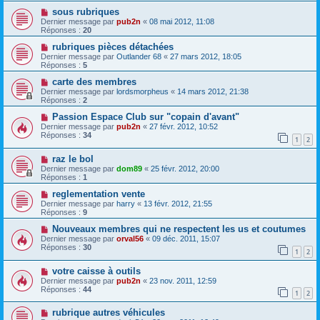
sous rubriques
Dernier message par
pub2n
«
08 mai 2012, 11:08
Réponses :
20
rubriques pièces détachées
Dernier message par
Outlander 68
«
27 mars 2012, 18:05
Réponses :
5
carte des membres
Dernier message par
lordsmorpheus
«
14 mars 2012, 21:38
Réponses :
2
Passion Espace Club sur "copain d'avant"
Dernier message par
pub2n
«
27 févr. 2012, 10:52
Réponses :
34
1
2
raz le bol
Dernier message par
dom89
«
25 févr. 2012, 20:00
Réponses :
1
reglementation vente
Dernier message par
harry
«
13 févr. 2012, 21:55
Réponses :
9
Nouveaux membres qui ne respectent les us et coutumes
Dernier message par
orval56
«
09 déc. 2011, 15:07
Réponses :
30
1
2
votre caisse à outils
Dernier message par
pub2n
«
23 nov. 2011, 12:59
Réponses :
44
1
2
rubrique autres véhicules