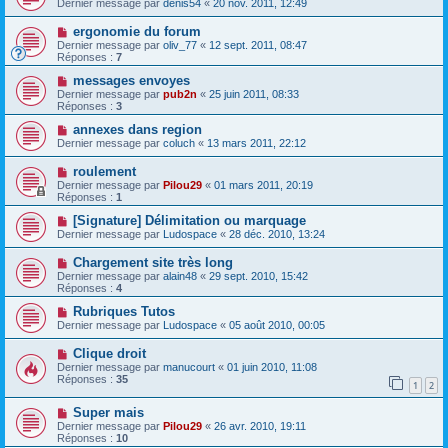
Dernier message par
denis54
«
20 nov. 2011, 12:49
ergonomie du forum
Dernier message par
oliv_77
«
12 sept. 2011, 08:47
Réponses :
7
messages envoyes
Dernier message par
pub2n
«
25 juin 2011, 08:33
Réponses :
3
annexes dans region
Dernier message par
coluch
«
13 mars 2011, 22:12
roulement
Dernier message par
Pilou29
«
01 mars 2011, 20:19
Réponses :
1
[Signature] Délimitation ou marquage
Dernier message par
Ludospace
«
28 déc. 2010, 13:24
Chargement site très long
Dernier message par
alain48
«
29 sept. 2010, 15:42
Réponses :
4
Rubriques Tutos
Dernier message par
Ludospace
«
05 août 2010, 00:05
Clique droit
Dernier message par
manucourt
«
01 juin 2010, 11:08
Réponses :
35
1
2
Super mais
Dernier message par
Pilou29
«
26 avr. 2010, 19:11
Réponses :
10