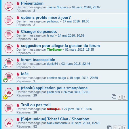
Présentation
Dernier message par
J'aime l'Espace
«
01 sept. 2016, 23:07
Réponses :
2
options profils mise à jour?
Dernier message par
paflaloup
«
17 mai 2016, 18:05
Réponses :
2
Changer de pseudo.
Dernier message par
le ouf
«
14 mai 2016, 10:59
Réponses :
13
suggestion pour alleger la gestion du forum
Dernier message par
TheStone
«
01 mars 2016, 15:35
Réponses :
2
forum inaccessible
Dernier message par
denis54
«
03 mars 2015, 22:46
Réponses :
5
idée
Dernier message par
camion rouge
«
19 sept. 2014, 20:59
Réponses :
9
(résolu) application pour smartphone
Dernier message par
julien.b59
«
26 mai 2014, 12:51
Réponses :
29
1
2
Troll ou pas troll
Dernier message par
romop36
«
27 janv. 2014, 13:56
Réponses :
10
[Sujet unique] Tchat / Chat / Shoutbox
Dernier message par
blacksamourai
«
08 sept. 2013, 15:43
Réponses :
52
1
2
3