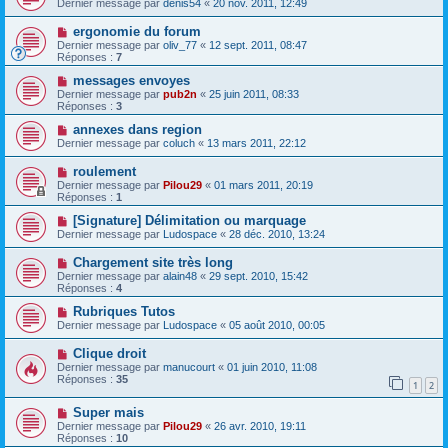
Dernier message par
denis54
«
20 nov. 2011, 12:49
ergonomie du forum
Dernier message par
oliv_77
«
12 sept. 2011, 08:47
Réponses :
7
messages envoyes
Dernier message par
pub2n
«
25 juin 2011, 08:33
Réponses :
3
annexes dans region
Dernier message par
coluch
«
13 mars 2011, 22:12
roulement
Dernier message par
Pilou29
«
01 mars 2011, 20:19
Réponses :
1
[Signature] Délimitation ou marquage
Dernier message par
Ludospace
«
28 déc. 2010, 13:24
Chargement site très long
Dernier message par
alain48
«
29 sept. 2010, 15:42
Réponses :
4
Rubriques Tutos
Dernier message par
Ludospace
«
05 août 2010, 00:05
Clique droit
Dernier message par
manucourt
«
01 juin 2010, 11:08
Réponses :
35
1
2
Super mais
Dernier message par
Pilou29
«
26 avr. 2010, 19:11
Réponses :
10