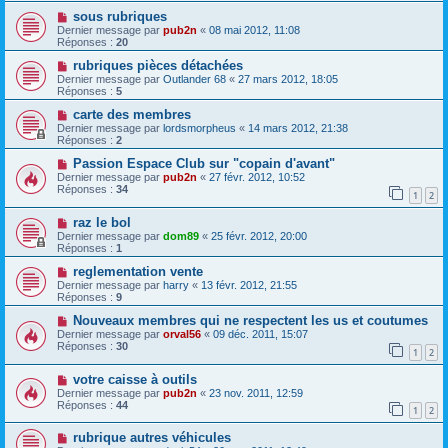
sous rubriques
Dernier message par
pub2n
«
08 mai 2012, 11:08
Réponses :
20
rubriques pièces détachées
Dernier message par
Outlander 68
«
27 mars 2012, 18:05
Réponses :
5
carte des membres
Dernier message par
lordsmorpheus
«
14 mars 2012, 21:38
Réponses :
2
Passion Espace Club sur "copain d'avant"
Dernier message par
pub2n
«
27 févr. 2012, 10:52
Réponses :
34
1
2
raz le bol
Dernier message par
dom89
«
25 févr. 2012, 20:00
Réponses :
1
reglementation vente
Dernier message par
harry
«
13 févr. 2012, 21:55
Réponses :
9
Nouveaux membres qui ne respectent les us et coutumes
Dernier message par
orval56
«
09 déc. 2011, 15:07
Réponses :
30
1
2
votre caisse à outils
Dernier message par
pub2n
«
23 nov. 2011, 12:59
Réponses :
44
1
2
rubrique autres véhicules