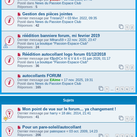
Posté dans
News du Passion Espace Club
Réponses :
5
Gestion des pièces jointes
Dernier message par
Tristan27
«
03 févr. 2022, 09:35
Posté dans
News du Passion Espace Club
Réponses :
42
1
2
réédition banniere forum, mi fevrier 2019
Dernier message par
Miharu59
«
22 nov. 2020, 23:47
Posté dans
La boutique "Passion-Espace-Club"
Réponses :
24
Réédition autocollant logo forum 01/12/2018
Dernier message par
€$p@Ce IV & V & 6
«
01 juin 2026, 01:17
Posté dans
La boutique "Passion-Espace-Club"
Réponses :
36
1
2
autocollants FORUM
Dernier message par
EAime
«
17 nov. 2025, 19:31
Posté dans
News du Passion Espace Club
Réponses :
165
1
4
5
6
7
…
Sujets
Mon point de vue sur le forum... ya changement !
Dernier message par
harry
«
18 déc. 2014, 21:41
Réponses :
41
1
2
Pour un pare-soleil/autocollant
Dernier message par
patespace
«
03 oct. 2009, 14:23
Réponses :
206
1
6
7
8
9
…