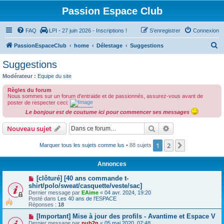
Passion Espace Club
FAQ
LPI - 27 juin 2026 - Inscriptions !
S’enregistrer
Connexion
R
PassionEspaceClub
home
Délestage
Suggestions
e
Suggestions
c
Modérateur :
Equipe du site
h
Règles du forum
e
Nous sommes sur un forum d'entraide et de passionnés, assurez-vous avant de
poster de respecter ceci:
r
Le bonjour est de coutume ici pour commencer ses messages
c
Rechercher
Recherche avanc
Nouveau sujet
h
e
1
2
Suivante
Marquer tous les sujets comme lus
• 88 sujets
r
Annonces
[clôturé] [40 ans commande t-
shirt/polo/sweat/casquette/veste/sac]
Dernier message par
EAime
«
04 avr. 2024, 19:20
Posté dans
Les 40 ans de l'ESPACE
Réponses :
18
[Important] Mise à jour des profils - Avantime et Espace V
Dernier message par
pub2n
«
05 mai 2020, 07:48