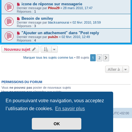
icone de réponse sur messagerie
Dernier message par
Pilou29
«
28 mars 2010, 17:47
Réponses :
1
Besoin de smiley
Dernier message par
blacksamourai
«
02 févr. 2010, 18:59
Réponses :
3
"Ajouter un attachement" dans "Post reply
Dernier message par
pub2n
«
02 févr. 2010, 12:49
Réponses :
4
Nouveau sujet
1
2
Suivante
Marquer tous les sujets comme lus
• 88 sujets
Aller à
PERMISSIONS DU FORUM
Vous
ne pouvez pas
poster de nouveaux sujets
Vous
ne pouvez pas
répondre aux sujets
Vous
ne pouvez pas
modifier vos messages
En poursuivant votre navigation, vous acceptez
Vous
ne pouvez pas
supprimer vos messages
Vous
ne pouvez pas
joindre des fichiers
l’utilisation de cookies.
En savoir plus
PassionEspaceClub
home
Heures au format
UTC+02:00
OK
Développé par
phpBB
® Forum Software © phpBB Limited
Traduit par
phpBB-fr.com