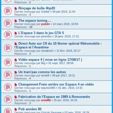
Réponses :
2
Rinçage de boîte 4hp20
Dernier message par
Zokibé
«
09 juin 2019, 11:04
Réponses :
3
The espace tuning....
Dernier message par
pub2n
«
14 mars 2019, 16:59
Réponses :
18
L'Espace 3 dans le jeu GTA 5
Dernier message par
jossmho
«
29 janv. 2019, 17:31
Direct Auto sur C8 du 10 février spécial Rétromobile :
l'Espace et l'Avantime
Dernier message par
moulino51
«
11 févr. 2018, 20:17
Réponses :
3
Vidéo espace 4 ( mise en ligne 17/08/17 )
Dernier message par
fleg
«
01 sept. 2017, 08:58
Réponses :
1
Un train'pas comme les autres
Dernier message par
terekB
«
09 juin 2017, 19:11
Réponses :
4
Changement Frein arrière sur Espace 4 en vidéo
Dernier message par
wayne1965
«
01 déc. 2016, 13:32
Réponses :
1
Fabrication de l'Espace en 1989 à Romorantin
Dernier message par
orval56
«
25 avr. 2016, 20:16
Réponses :
3
Pub années 80
Dernier message par
Grizzly Sauvage
«
02 janv. 2016, 18:29