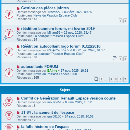
Réponses :
5
Gestion des pièces jointes
Dernier message par
Tristan27
«
03 févr. 2022, 09:35
Posté dans
News du Passion Espace Club
Réponses :
42
1
2
réédition banniere forum, mi fevrier 2019
Dernier message par
Miharu59
«
22 nov. 2020, 23:47
Posté dans
La boutique "Passion-Espace-Club"
Réponses :
24
Réédition autocollant logo forum 01/12/2018
Dernier message par
€$p@Ce IV & V & 6
«
01 juin 2026, 01:17
Posté dans
La boutique "Passion-Espace-Club"
Réponses :
36
1
2
autocollants FORUM
Dernier message par
EAime
«
17 nov. 2025, 19:31
Posté dans
News du Passion Espace Club
Réponses :
165
1
4
5
6
7
…
Sujets
Conflit de Génération Renault Espace version courte
Dernier message par
moulino51
«
05 mai 2019, 10:12
Réponses :
6
JT 84 : lancement de l'espace
Dernier message par
gus58130
«
14 sept. 2010, 10:51
Réponses :
2
la folle histoire de l'espace