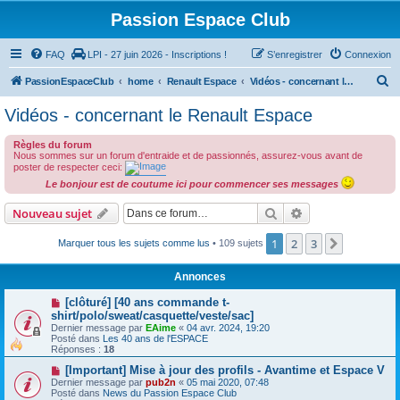
Passion Espace Club
FAQ
LPI - 27 juin 2026 - Inscriptions !
S’enregistrer
Connexion
R
PassionEspaceClub
home
Renault Espace
Vidéos - concernant le Renault Espace
e
Vidéos - concernant le Renault Espace
c
Règles du forum
h
Nous sommes sur un forum d'entraide et de passionnés, assurez-vous avant de
e
poster de respecter ceci:
Le bonjour est de coutume ici pour commencer ses messages
r
c
Rechercher
Recherche avanc
Nouveau sujet
h
1
2
3
Suivante
Marquer tous les sujets comme lus
• 109 sujets
e
r
Annonces
[clôturé] [40 ans commande t-
shirt/polo/sweat/casquette/veste/sac]
Dernier message par
EAime
«
04 avr. 2024, 19:20
Posté dans
Les 40 ans de l'ESPACE
Réponses :
18
[Important] Mise à jour des profils - Avantime et Espace V
Dernier message par
pub2n
«
05 mai 2020, 07:48
Posté dans
News du Passion Espace Club