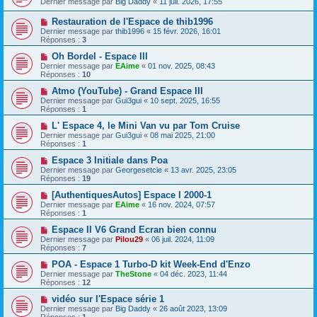
Dernier message par
Big Daddy
«
11 juil. 2026, 17:55
Restauration de l'Espace de thib1996
Dernier message par
thib1996
«
15 févr. 2026, 16:01
Réponses :
3
Oh Bordel - Espace III
Dernier message par
EAime
«
01 nov. 2025, 08:43
Réponses :
10
Atmo (YouTube) - Grand Espace III
Dernier message par
Gui3gui
«
10 sept. 2025, 16:55
Réponses :
1
L' Espace 4, le Mini Van vu par Tom Cruise
Dernier message par
Gui3gui
«
08 mai 2025, 21:00
Réponses :
1
Espace 3 Initiale dans Poa
Dernier message par
Georgesetcie
«
13 avr. 2025, 23:05
Réponses :
19
[AuthentiquesAutos] Espace I 2000-1
Dernier message par
EAime
«
16 nov. 2024, 07:57
Réponses :
1
Espace II V6 Grand Ecran bien connu
Dernier message par
Pilou29
«
06 juil. 2024, 11:09
Réponses :
7
POA - Espace 1 Turbo-D kit Week-End d'Enzo
Dernier message par
TheStone
«
04 déc. 2023, 11:44
Réponses :
12
vidéo sur l'Espace série 1
Dernier message par
Big Daddy
«
26 août 2023, 13:09
Réponses :
1