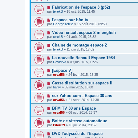
Fabrication de l'espace 3 (p52)
par
terekB
»
18 oct. 2015, 11:45
l'espace sur bfm tv
par
Georgesetcie
»
15 août 2015, 09:50
Video renault espace 2 in english
par
terekB
»
01 août 2015, 23:32
Chaine de montage espace 2
par
terekB
»
11 juin 2015, 17:02
La nouvelle Renault Espace 1984
par
Davidrwt
»
09 juin 2015, 11:26
[Espace V]
par
orval56
»
24 févr. 2015, 23:35
Casse distribution sur espace II
par
harry
»
09 mai 2015, 18:00
sur Yahoo.com - Espace 30 ans
par
orval56
»
21 sept. 2014, 14:38
BFM TV 30 ans Espace
par
orval56
»
06 oct. 2014, 23:37
Boite de vitesse automatique
par
Pilou29
»
10 juil. 2014, 23:52
DVD l'odyssée de l'Espace