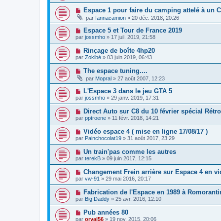
Espace 1 pour faire du camping attelé à un
par
fannacamion
»
20 déc. 2018, 20:26
Espace 5 et Tour de France 2019
par
jossmho
»
17 juil. 2019, 21:58
Rinçage de boîte 4hp20
par
Zokibé
»
03 juin 2019, 06:43
The espace tuning....
par
Mopral
»
27 août 2007, 12:23
L'Espace 3 dans le jeu GTA 5
par
jossmho
»
29 janv. 2019, 17:31
Direct Auto sur C8 du 10 février spécial Rétr
par
pptroene
»
11 févr. 2018, 14:21
Vidéo espace 4 ( mise en ligne 17/08/17 )
par
Painchocolat19
»
31 août 2017, 23:29
Un train'pas comme les autres
par
terekB
»
09 juin 2017, 12:15
Changement Frein arrière sur Espace 4 en v
par
vw-91
»
29 mai 2016, 20:17
Fabrication de l'Espace en 1989 à Romoranti
par
Big Daddy
»
25 avr. 2016, 12:10
Pub années 80
par
orval56
»
19 nov. 2015, 20:06