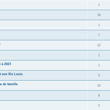
1
19
1
7
o
12
1
 à 2023
1
 son fils Louis
3
e de famille
10
8
5