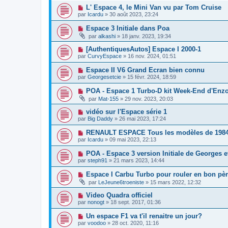
L' Espace 4, le Mini Van vu par Tom Cruise
par
Icardu
»
30 août 2023, 23:24
Espace 3 Initiale dans Poa
par
alkashi
»
18 janv. 2023, 19:34
[AuthentiquesAutos] Espace I 2000-1
par
CurvyEspace
»
16 nov. 2024, 01:51
Espace II V6 Grand Ecran bien connu
par
Georgesetcie
»
15 févr. 2024, 18:59
POA - Espace 1 Turbo-D kit Week-End d'Enz
par
Mat-155
»
29 nov. 2023, 20:03
vidéo sur l'Espace série 1
par
Big Daddy
»
26 mai 2023, 17:24
RENAULT ESPACE Tous les modèles de 1984
par
Icardu
»
09 mai 2023, 22:13
POA - Espace 3 version Initiale de Georges et
par
steph91
»
21 mars 2023, 14:44
Espace I Carbu Turbo pour rouler en bon pèr
par
LeJeune6troeniste
»
15 mars 2022, 12:32
Video Quadra officiel
par
nonogt
»
18 sept. 2017, 01:36
Un espace F1 va t'il renaitre un jour?
par
voodoo
»
28 oct. 2020, 11:16