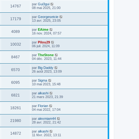
par
Gui3gui
14767
08 mai 2025, 21:00
par
Georgesetcie
17179
13 avr. 2025, 23:05
par
EAime
4089
16 nov. 2024, 07:57
par
Pilou29
10032
06 juil. 2024, 11:09
par
TheStone
8467
04 déc. 2023, 11:44
par
Big Daddy
6570
26 août 2023, 13:09
par
Sigma
6095
10 mai 2023, 15:48
par
alkashi
6821
21 mars 2023, 21:39
par
Florian
18261
04 mai 2022, 17:04
par
alexmiam44
21980
28 avr. 2022, 21:42
par
alkashi
14872
11 févr. 2022, 13:11