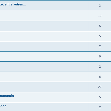
, entre autres...
3
12
5
5
2
0
2
6
22
Romorantin
5
édon
2