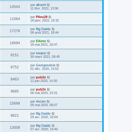
par
alkashi
14543
11 févr. 2022, 13:06
par
Pilou29
11064
18 janv. 2022, 19:32
par
Big Daddy
17276
08 août 2021, 18:44
par
EAime
16694
18 mai 2021, 20:47
par
totojest
8151
30 mars 2021, 09:45
par
Georgesetcie
8752
01 déc. 2020, 13:52
par
pub2n
8463
12 juin 2020, 14:30
par
pub2n
9685
06 mai 2020, 23:31
par
Ancien
15699
05 mai 2020, 08:07
par
Big Daddy
8621
29 avr. 2020, 18:04
par
Big Daddy
13008
07 avr. 2020, 19:40