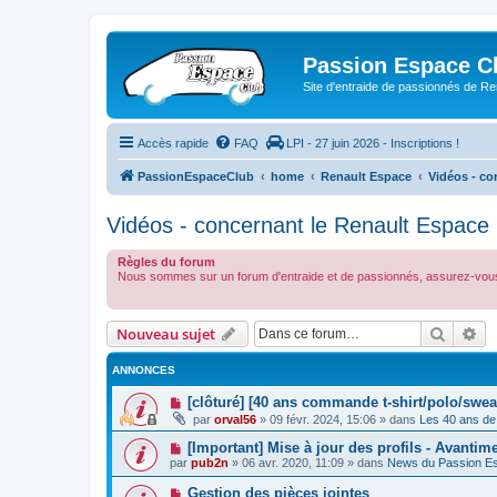
Passion Espace C
Site d'entraide de passionnés de R
Accès rapide
FAQ
LPI - 27 juin 2026 - Inscriptions !
PassionEspaceClub
home
Renault Espace
Vidéos - co
Vidéos - concernant le Renault Espace
Règles du forum
Nous sommes sur un forum d'entraide et de passionnés, assurez-vous
Recher
Re
Nouveau sujet
ANNONCES
[clôturé] [40 ans commande t-shirt/polo/swea
par
orval56
»
09 févr. 2024, 15:06
» dans
Les 40 ans de
[Important] Mise à jour des profils - Avantim
par
pub2n
»
06 avr. 2020, 11:09
» dans
News du Passion E
Gestion des pièces jointes