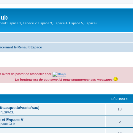
lub
enault Espace 1, Espace 2, Espace 3, Espace 4, Espace 5, Espace 6
ncernant le Renault Espace
 avant de poster de respecter ceci:
Le bonjour est de coutume ici pour commencer ses messages
cher
cherche avancée
RÉPONSES
t/casquette/veste/sac]
18
 l'ESPACE
e et Espace V
5
space Club