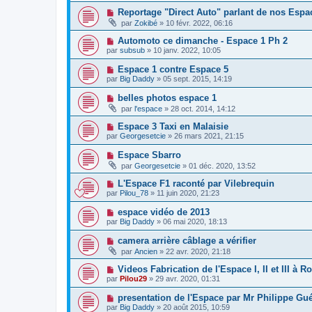
Reportage "Direct Auto" parlant de nos Espace
par
Zokibé
»
10 févr. 2022, 06:16
Automoto ce dimanche - Espace 1 Ph 2
par
subsub
»
10 janv. 2022, 10:05
Espace 1 contre Espace 5
par
Big Daddy
»
05 sept. 2015, 14:19
belles photos espace 1
par
l'espace
»
28 oct. 2014, 14:12
Espace 3 Taxi en Malaisie
par
Georgesetcie
»
26 mars 2021, 21:15
Espace Sbarro
par
Georgesetcie
»
01 déc. 2020, 13:52
L'Espace F1 raconté par Vilebrequin
par
Pilou_78
»
11 juin 2020, 21:23
espace vidéo de 2013
par
Big Daddy
»
06 mai 2020, 18:13
camera arrière câblage a vérifier
par
Ancien
»
22 avr. 2020, 21:18
Videos Fabrication de l'Espace I, II et III à 
par
Pilou29
»
29 avr. 2020, 01:31
presentation de l'Espace par Mr Philippe Gu
par
Big Daddy
»
20 août 2015, 10:59