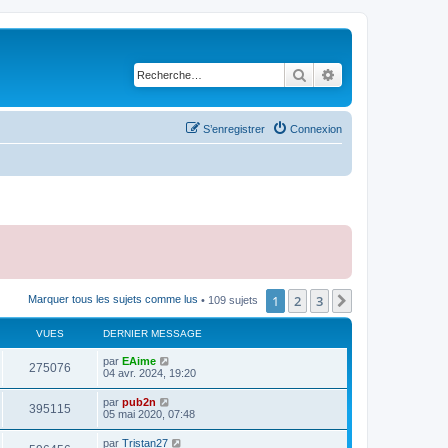
Rechercher
Recherche avancé
S’enregistrer
Connexion
1
2
3
Suivante
Marquer tous les sujets comme lus
• 109 sujets
VUES
DERNIER MESSAGE
par
EAime
275076
04 avr. 2024, 19:20
par
pub2n
395115
05 mai 2020, 07:48
par
Tristan27