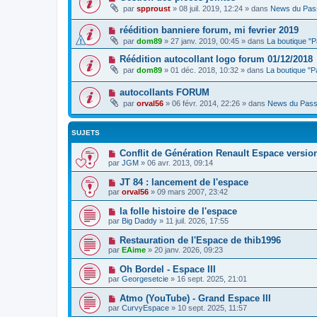
par
spproust
»
08 juil. 2019, 12:24
» dans
News du Pas
réédition banniere forum, mi fevrier 2019
par
dom89
»
27 janv. 2019, 00:45
» dans
La boutique "
Réédition autocollant logo forum 01/12/2018
par
dom89
»
01 déc. 2018, 10:32
» dans
La boutique "
autocollants FORUM
par
orval56
»
06 févr. 2014, 22:26
» dans
News du Pass
SUJETS
Conflit de Génération Renault Espace versio
par
JGM
»
06 avr. 2013, 09:14
JT 84 : lancement de l'espace
par
orval56
»
09 mars 2007, 23:42
la folle histoire de l'espace
par
Big Daddy
»
11 juil. 2026, 17:55
Restauration de l'Espace de thib1996
par
EAime
»
20 janv. 2026, 09:23
Oh Bordel - Espace III
par
Georgesetcie
»
16 sept. 2025, 21:01
Atmo (YouTube) - Grand Espace III
par
CurvyEspace
»
10 sept. 2025, 11:57