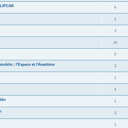
 CLIPCAR
6
2
3
18
0
omobile : l'Espace et l'Avantime
3
1
4
idéo
1
n
3
2