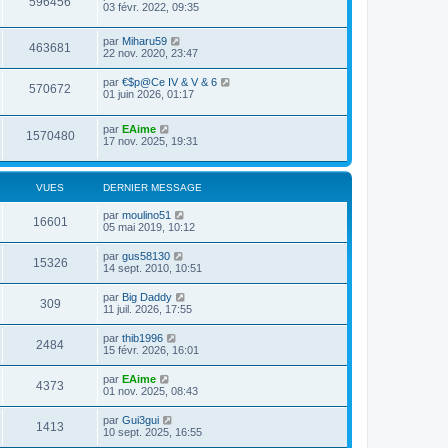
596456
03 févr. 2022, 09:35
par
Miharu59
463681
22 nov. 2020, 23:47
par
€$p@Ce IV & V & 6
570672
01 juin 2026, 01:17
par
EAime
1570480
17 nov. 2025, 19:31
VUES
DERNIER MESSAGE
par
moulino51
16601
05 mai 2019, 10:12
par
gus58130
15326
14 sept. 2010, 10:51
par
Big Daddy
309
11 juil. 2026, 17:55
par
thib1996
2484
15 févr. 2026, 16:01
par
EAime
4373
01 nov. 2025, 08:43
par
Gui3gui
1413
10 sept. 2025, 16:55