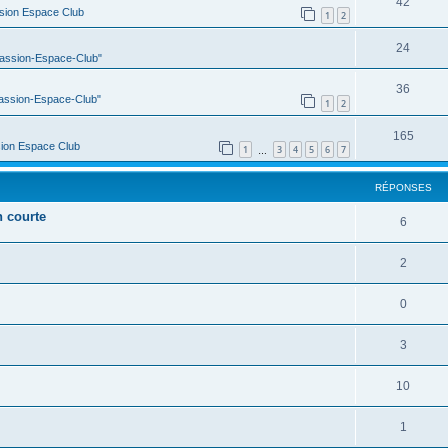
42
sion Espace Club
1
2
24
Passion-Espace-Club"
36
Passion-Espace-Club"
1
2
165
ion Espace Club
1
3
4
5
6
7
…
RÉPONSES
n courte
6
2
0
3
10
1