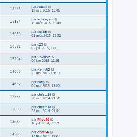
par
noujak
13448
18 oct. 2015, 18:05
par
Fossoyeur
13194
15 août 2015, 13:49
par
terekB
15959
01 août 2015, 23:32
par
p23
16592
02 juil. 2015, 14:01
par
Davidrwt
15294
09 juin 2015, 11:26
par
Rémy62
14669
22 mai 2015, 09:19
par
harry
14682
09 mai 2015, 18:00
par
christo18
12883
28 oct. 2014, 21:52
par
christo18
15088
28 oct. 2014, 21:51
par
Pilou29
13534
10 juil. 2014, 23:52
par
orval56
14335
18 mai 2014, 15:02