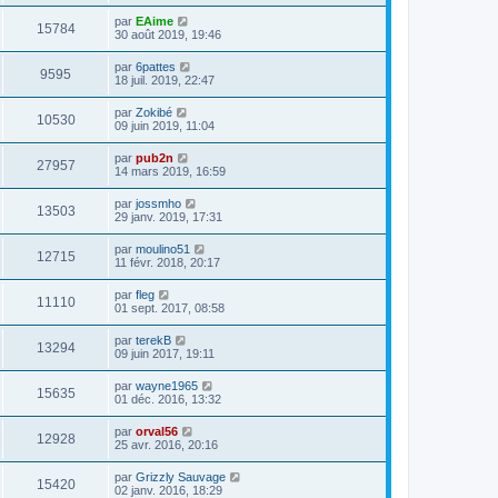
par
EAime
15784
30 août 2019, 19:46
par
6pattes
9595
18 juil. 2019, 22:47
par
Zokibé
10530
09 juin 2019, 11:04
par
pub2n
27957
14 mars 2019, 16:59
par
jossmho
13503
29 janv. 2019, 17:31
par
moulino51
12715
11 févr. 2018, 20:17
par
fleg
11110
01 sept. 2017, 08:58
par
terekB
13294
09 juin 2017, 19:11
par
wayne1965
15635
01 déc. 2016, 13:32
par
orval56
12928
25 avr. 2016, 20:16
par
Grizzly Sauvage
15420
02 janv. 2016, 18:29