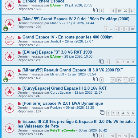
Espace, chère Espace
Dernier message par
EAime
«
19 juil. 2026, 20:35
Réponses :
502
1
18
19
20
21
…
[Mat-155] Grand Espace IV 2.0 dci 150ch Privilège (2006)
Dernier message par
Mat-155
«
17 juil. 2026, 14:44
Réponses :
229
1
7
8
9
10
…
Grand Espace IV - En route pour les 400 000km
Dernier message par
Jordi81
«
29 juin 2026, 17:07
Réponses :
20
[EAime] Espace "3" 3.0 V6 RXT 1998
Dernier message par
EAime
«
28 juin 2026, 10:00
Réponses :
200
1
6
7
8
9
…
[Miharu59] Renault Grand Espace III 3.0 V6 2000 RXT
Dernier message par
Miharu59
«
17 juin 2026, 03:54
Réponses :
408
1
14
15
16
17
…
[CurvyEspace] Grand Espace III 2.0 16v RXT
Dernier message par
CurvyEspace
«
12 juin 2026, 11:57
Réponses :
24
[Ponloire] Espace IV 2.0T BVA Dynamique
Dernier message par
Ponloire
«
09 juin 2026, 13:20
Réponses :
137
1
2
3
4
5
6
Espace III 2.0 16s privilège & Espace III 3.0 24s V6 Initiale :
les Vaisseaux de Pete
Dernier message par
PeteTheCoyote
«
08 juin 2026, 10:42
Réponses :
1135
1
43
44
45
46
…