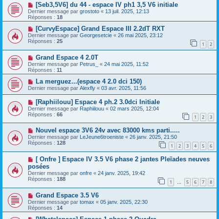
[Seb3,5V6] du 44 - espace IV ph1 3,5 V6 initiale
Dernier message par
grostoto
«
13 juil. 2025, 12:13
Réponses :
18
[CurvyEspace] Grand Espace III 2.2dT RXT
Dernier message par
Georgesetcie
«
26 mai 2025, 23:12
Réponses :
25
1
2
Grand Espace 4 2.0T
Dernier message par
Petrus_
«
24 mai 2025, 11:52
Réponses :
11
La merguez...(espace 4 2.0 dci 150)
Dernier message par
Alexfly
«
03 avr. 2025, 11:56
[Raphiilouu] Espace 4 ph.2 3.0dci Initiale
Dernier message par
Raphiilouu
«
02 mars 2025, 12:04
Réponses :
66
1
2
3
Nouvel espace 3V6 24v avec 83000 kms parti.....
Dernier message par
LeJeune6troeniste
«
26 janv. 2025, 21:50
Réponses :
128
1
2
3
4
5
6
[ Onfre ] Espace IV 3.5 V6 phase 2 jantes Pleïades neuves
posées
Dernier message par
onfre
«
24 janv. 2025, 19:42
Réponses :
188
1
5
6
7
8
…
Grand Espace 3.5 V6
Dernier message par
tomax
«
05 janv. 2025, 22:30
Réponses :
14