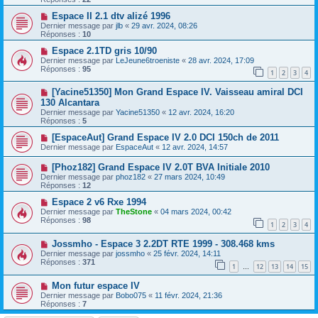
Espace II 2.1 dtv alizé 1996
Dernier message par
jlb
«
29 avr. 2024, 08:26
Réponses :
10
Espace 2.1TD gris 10/90
Dernier message par
LeJeune6troeniste
«
28 avr. 2024, 17:09
Réponses :
95
1
2
3
4
[Yacine51350] Mon Grand Espace IV. Vaisseau amiral DCI
130 Alcantara
Dernier message par
Yacine51350
«
12 avr. 2024, 16:20
Réponses :
5
[EspaceAut] Grand Espace IV 2.0 DCI 150ch de 2011
Dernier message par
EspaceAut
«
12 avr. 2024, 14:57
[Phoz182] Grand Espace IV 2.0T BVA Initiale 2010
Dernier message par
phoz182
«
27 mars 2024, 10:49
Réponses :
12
Espace 2 v6 Rxe 1994
Dernier message par
TheStone
«
04 mars 2024, 00:42
Réponses :
98
1
2
3
4
Jossmho - Espace 3 2.2DT RTE 1999 - 308.468 kms
Dernier message par
jossmho
«
25 févr. 2024, 14:11
Réponses :
371
1
12
13
14
15
…
Mon futur espace IV
Dernier message par
Bobo075
«
11 févr. 2024, 21:36
Réponses :
7