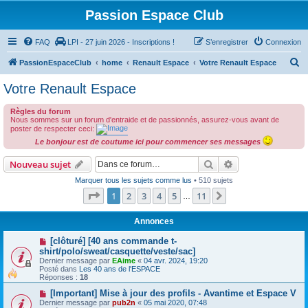
Passion Espace Club
FAQ
LPI - 27 juin 2026 - Inscriptions !
S’enregistrer
Connexion
R
PassionEspaceClub
home
Renault Espace
Votre Renault Espace
e
Votre Renault Espace
c
Règles du forum
h
Nous sommes sur un forum d'entraide et de passionnés, assurez-vous avant de
e
poster de respecter ceci:
Le bonjour est de coutume ici pour commencer ses messages
r
c
Rechercher
Recherche avanc
Nouveau sujet
h
Marquer tous les sujets comme lus
• 510 sujets
Page
1
sur
11
1
2
3
4
5
11
e
Suivante
…
r
Annonces
[clôturé] [40 ans commande t-
shirt/polo/sweat/casquette/veste/sac]
Dernier message par
EAime
«
04 avr. 2024, 19:20
Posté dans
Les 40 ans de l'ESPACE
Réponses :
18
[Important] Mise à jour des profils - Avantime et Espace V
Dernier message par
pub2n
«
05 mai 2020, 07:48