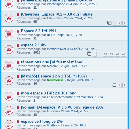
[Whatelspace] Espace 1 phase 2 Quadra
Dernier message par
Whatelspace
«
04 janv. 2025, 19:56
Réponses :
11
[Chevrons] Espace IV.2 -- 3.0 dCi Initiale
Dernier message par
Chevrons
«
25 nov. 2024, 23:20
Réponses :
65
1
2
3
Espace 2 2.1td 1991
Dernier message par
jlb
«
21 sept. 2024, 17:29
Réponses :
11
espace 2.1 dtv
Dernier message par
maxderoswell
«
14 août 2024, 09:12
Réponses :
1016
1
38
39
40
41
…
réparations que j'ai fait moi même
Dernier message par
Marc02
«
26 juil. 2024, 19:47
Réponses :
1
[Mat-155] Espace 1 ph 1 TSE ? (1987)
Dernier message par
troublouse
«
02 juil. 2024, 00:07
Réponses :
36
1
2
mon espace 3 F4R 2.0 16s long
Dernier message par
LeJeune6troeniste
«
29 mai 2024, 10:24
Réponses :
1
[yohannl14] espace IV 3.5 V6 privilege de 2007
Dernier message par
Gui3gui
«
21 mai 2024, 20:55
Réponses :
18
espace vert long v6 24v
Dernier message par
6pattes
«
19 mai 2024, 16:03
Réponses :
22