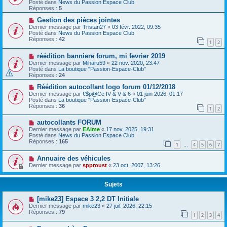
Posté dans
News du Passion Espace Club
Réponses :
5
Gestion des pièces jointes
Dernier message par
Tristan27
«
03 févr. 2022, 09:35
Posté dans
News du Passion Espace Club
Réponses :
42
1
2
réédition banniere forum, mi fevrier 2019
Dernier message par
Miharu59
«
22 nov. 2020, 23:47
Posté dans
La boutique "Passion-Espace-Club"
Réponses :
24
Réédition autocollant logo forum 01/12/2018
Dernier message par
€$p@Ce IV & V & 6
«
01 juin 2026, 01:17
Posté dans
La boutique "Passion-Espace-Club"
Réponses :
36
1
2
autocollants FORUM
Dernier message par
EAime
«
17 nov. 2025, 19:31
Posté dans
News du Passion Espace Club
Réponses :
165
1
4
5
6
7
…
Annuaire des véhicules
Dernier message par
spproust
«
23 oct. 2007, 13:26
Sujets
[mike23] Espace 3 2,2 DT Initiale
Dernier message par
mike23
«
27 juil. 2026, 22:15
Réponses :
79
1
2
3
4