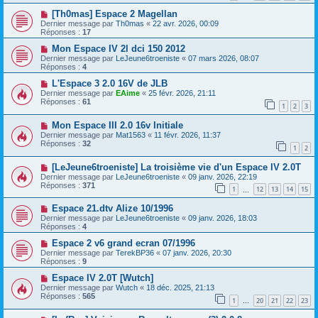
[Th0mas] Espace 2 Magellan
Dernier message par
Th0mas
«
22 avr. 2026, 00:09
Réponses :
17
Mon Espace IV 2l dci 150 2012
Dernier message par
LeJeune6troeniste
«
07 mars 2026, 08:07
Réponses :
4
L'Espace 3 2.0 16V de JLB
Dernier message par
EAime
«
25 févr. 2026, 21:11
Réponses :
61
1
2
3
Mon Espace III 2.0 16v Initiale
Dernier message par
Mat1563
«
11 févr. 2026, 11:37
Réponses :
32
1
2
[LeJeune6troeniste] La troisième vie d'un Espace IV 2.0T
Dernier message par
LeJeune6troeniste
«
09 janv. 2026, 22:19
Réponses :
371
1
12
13
14
15
…
Espace 21.dtv Alize 10/1996
Dernier message par
LeJeune6troeniste
«
09 janv. 2026, 18:03
Réponses :
4
Espace 2 v6 grand ecran 07/1996
Dernier message par
TerekBP36
«
07 janv. 2026, 20:30
Réponses :
9
Espace IV 2.0T [Wutch]
Dernier message par
Wutch
«
18 déc. 2025, 21:13
Réponses :
565
1
20
21
22
23
…