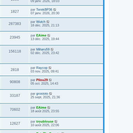
09 janv. 2026, 18:03
par
TerekBP36
1827
07 janv. 2026, 20:30
par
Wutch
287383
18 déc. 2025, 21:13
par
EAime
23945
13 déc. 2025, 19:44
par
Miharu59
156118
02 déc. 2025, 23:42
par
Raycop
2818
03 nov. 2025, 09:41
par
Pilou29
90808
05 oct. 2025, 14:43
par
grostoto
33187
25 sept. 2025, 21:36
par
EAime
70602
18 août 2025, 23:55
par
troublouse
12627
10 août 2025, 22:06