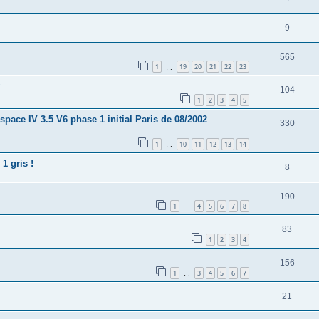
9
565
1
19
20
21
22
23
…
104
1
2
3
4
5
pace IV 3.5 V6 phase 1 initial Paris de 08/2002
330
1
10
11
12
13
14
…
1 gris !
8
190
1
4
5
6
7
8
…
83
1
2
3
4
156
1
3
4
5
6
7
…
21