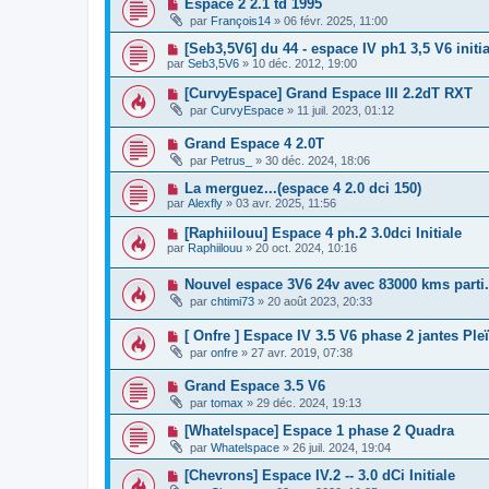
Espace 2 2.1 td 1995
par
François14
»
06 févr. 2025, 11:00
[Seb3,5V6] du 44 - espace IV ph1 3,5 V6 initia
par
Seb3,5V6
»
10 déc. 2012, 19:00
[CurvyEspace] Grand Espace III 2.2dT RXT
par
CurvyEspace
»
11 juil. 2023, 01:12
Grand Espace 4 2.0T
par
Petrus_
»
30 déc. 2024, 18:06
La merguez...(espace 4 2.0 dci 150)
par
Alexfly
»
03 avr. 2025, 11:56
[Raphiilouu] Espace 4 ph.2 3.0dci Initiale
par
Raphiilouu
»
20 oct. 2024, 10:16
Nouvel espace 3V6 24v avec 83000 kms parti..
par
chtimi73
»
20 août 2023, 20:33
[ Onfre ] Espace IV 3.5 V6 phase 2 jantes Pl
par
onfre
»
27 avr. 2019, 07:38
Grand Espace 3.5 V6
par
tomax
»
29 déc. 2024, 19:13
[Whatelspace] Espace 1 phase 2 Quadra
par
Whatelspace
»
26 juil. 2024, 19:04
[Chevrons] Espace IV.2 -- 3.0 dCi Initiale