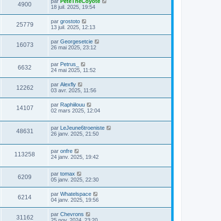
par
PeteTheCoyote
4900
18 juil. 2025, 19:54
par
grostoto
25779
13 juil. 2025, 12:13
par
Georgesetcie
16073
26 mai 2025, 23:12
par
Petrus_
6632
24 mai 2025, 11:52
par
Alexfly
12262
03 avr. 2025, 11:56
par
Raphiilouu
14107
02 mars 2025, 12:04
par
LeJeune6troeniste
48631
26 janv. 2025, 21:50
par
onfre
113258
24 janv. 2025, 19:42
par
tomax
6209
05 janv. 2025, 22:30
par
Whatelspace
6214
04 janv. 2025, 19:56
par
Chevrons
31162
25 nov. 2024, 23:20