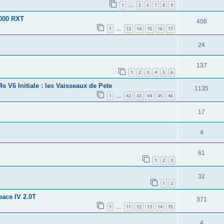
1
5
6
7
8
9
…
2000 RXT
408
1
13
14
15
16
17
…
24
137
1
2
3
4
5
6
4s V6 Initiale : les Vaisseaux de Pete
1135
1
42
43
44
45
46
…
17
4
61
1
2
3
32
1
2
pace IV 2.0T
371
1
11
12
13
14
15
…
4