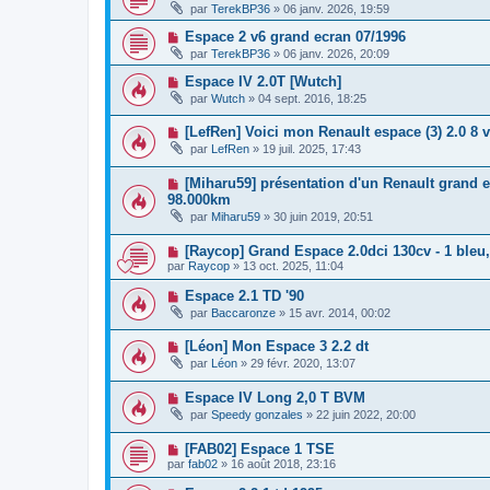
par
TerekBP36
»
06 janv. 2026, 19:59
Espace 2 v6 grand ecran 07/1996
par
TerekBP36
»
06 janv. 2026, 20:09
Espace IV 2.0T [Wutch]
par
Wutch
»
04 sept. 2016, 18:25
[LefRen] Voici mon Renault espace (3) 2.0 8 v
par
LefRen
»
19 juil. 2025, 17:43
[Miharu59] présentation d'un Renault grand es
98.000km
par
Miharu59
»
30 juin 2019, 20:51
[Raycop] Grand Espace 2.0dci 130cv - 1 bleu, 
par
Raycop
»
13 oct. 2025, 11:04
Espace 2.1 TD '90
par
Baccaronze
»
15 avr. 2014, 00:02
[Léon] Mon Espace 3 2.2 dt
par
Léon
»
29 févr. 2020, 13:07
Espace IV Long 2,0 T BVM
par
Speedy gonzales
»
22 juin 2022, 20:00
[FAB02] Espace 1 TSE
par
fab02
»
16 août 2018, 23:16