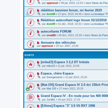
par
spproust
»
08 juil. 2019, 12:24
» dans
News du Pas
réédition banniere forum, mi fevrier 2019
par
dom89
»
27 janv. 2019, 00:45
» dans
La boutique "
Réédition autocollant logo forum 01/12/2018
par
dom89
»
01 déc. 2018, 10:32
» dans
La boutique "
autocollants FORUM
par
orval56
»
06 févr. 2014, 22:26
» dans
News du Pass
Annuaire des véhicules
par
spproust
»
23 oct. 2007, 13:26
SUJETS
[mike23] Espace 3 2,2 DT Initiale
par
mike23
»
11 juil. 2023, 22:05
Espace, chère Espace
par
Georgesetcie
»
11 juin 2014, 23:20
[Mat-155] Grand Espace IV 2.0 dci 150ch Privi
par
Mat-155
»
27 mars 2022, 20:29
Grand Espace IV - En route pour les 400 00
par
Jordi81
»
04 juin 2022, 17:23
[EAime] Espace "3" 3.0 V6 RXT 1998