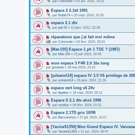
par
Chevrons
»
03 avr. 2020, 19:25
Espace 2 2.1td 1991
par
Robin74
»
20 sept. 2024, 20:33
espace 2.1 dtv
par
pat 02
»
13 janv. 2012, 22:39
réparations que j'ai fait moi même
par
Concorde
»
03 févr. 2023, 20:01
[Mat-155] Espace 1 ph 1 TSE ? (1987)
par
Mat-155
»
15 juin 2024, 15:59
mon espace 3 F4R 2.0 16s long
par
grostoto
»
28 mai 2024, 23:16
[yohannl14] espace IV 3.5 V6 privilege de 20
par
yohannl14
»
26 janv. 2024, 21:26
espace vert long v6 24v
par
6pattes
»
18 sept. 2018, 00:12
Espace II 2.1 dtv alizé 1996
par
voodoo
»
06 févr. 2024, 01:51
Espace 2.1TD gris 10/90
par
Baccaronze
»
27 juil. 2019, 16:57
[Yacine51350] Mon Grand Espace IV. Vaisseau
par
Yacine51350
»
12 avr. 2024, 00:47