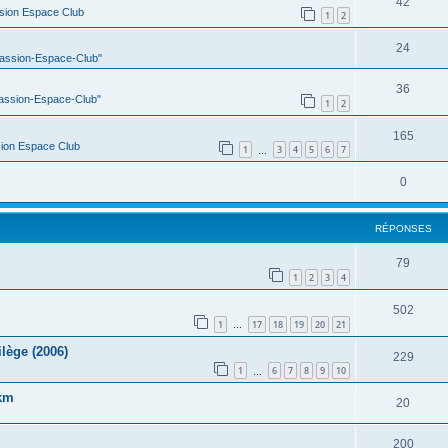
42
sion Espace Club
1
2
24
Passion-Espace-Club"
36
Passion-Espace-Club"
1
2
165
ion Espace Club
1
3
4
5
6
7
…
0
RÉPONSES
79
1
2
3
4
502
1
17
18
19
20
21
…
lège (2006)
229
1
6
7
8
9
10
…
0km
20
200