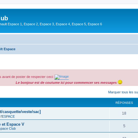
lub
enault Espace 1, Espace 2, Espace 3, Espace 4, Espace 5, Espace 6
lt Espace
 avant de poster de respecter ceci:
Le bonjour est de coutume ici pour commencer ses messages
cher
cherche avancée
Marquer tous les s
RÉPONSES
t/casquette/veste/sac]
18
 l'ESPACE
e et Espace V
5
space Club