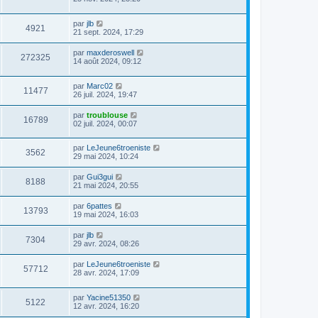
par
jlb
4921
21 sept. 2024, 17:29
par
maxderoswell
272325
14 août 2024, 09:12
par
Marc02
11477
26 juil. 2024, 19:47
par
troublouse
16789
02 juil. 2024, 00:07
par
LeJeune6troeniste
3562
29 mai 2024, 10:24
par
Gui3gui
8188
21 mai 2024, 20:55
par
6pattes
13793
19 mai 2024, 16:03
par
jlb
7304
29 avr. 2024, 08:26
par
LeJeune6troeniste
57712
28 avr. 2024, 17:09
par
Yacine51350
5122
12 avr. 2024, 16:20