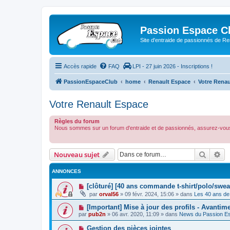
Passion Espace C
Site d'entraide de passionnés de R
Accès rapide
FAQ
LPI - 27 juin 2026 - Inscriptions !
PassionEspaceClub
home
Renault Espace
Votre Renau
Votre Renault Espace
Règles du forum
Nous sommes sur un forum d'entraide et de passionnés, assurez-vous
Recher
Re
Nouveau sujet
ANNONCES
[clôturé] [40 ans commande t-shirt/polo/swea
par
orval56
»
09 févr. 2024, 15:06
» dans
Les 40 ans de
[Important] Mise à jour des profils - Avantim
par
pub2n
»
06 avr. 2020, 11:09
» dans
News du Passion E
Gestion des pièces jointes