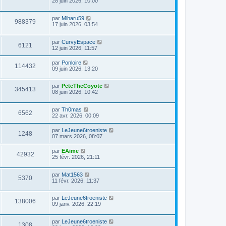
28 juin 2026, 10:00
par
Miharu59
988379
17 juin 2026, 03:54
par
CurvyEspace
6121
12 juin 2026, 11:57
par
Ponloire
114432
09 juin 2026, 13:20
par
PeteTheCoyote
345413
08 juin 2026, 10:42
par
Th0mas
6562
22 avr. 2026, 00:09
par
LeJeune6troeniste
1248
07 mars 2026, 08:07
par
EAime
42932
25 févr. 2026, 21:11
par
Mat1563
5370
11 févr. 2026, 11:37
par
LeJeune6troeniste
138006
09 janv. 2026, 22:19
par
LeJeune6troeniste
1308