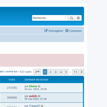
Rechercher
Recherche avancé
S’enregistrer
Connexion
Page
1
sur
11
1
2
3
4
5
11
Suivante
ujets comme lus
• 510 sujets
…
VUES
DERNIER MESSAGE
par
EAime
274765
04 avr. 2024, 19:20
par
pub2n
394906
05 mai 2020, 07:48
par
Tristan27