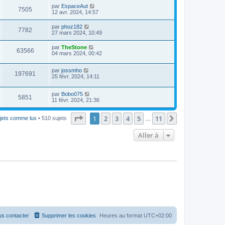
par
EspaceAut
7505
12 avr. 2024, 14:57
par
phoz182
7782
27 mars 2024, 10:49
par
TheStone
63566
04 mars 2024, 00:42
par
jossmho
197691
25 févr. 2024, 14:11
par
Bobo075
5851
11 févr. 2024, 21:36
Page
1
sur
11
1
2
3
4
5
11
Suivante
ujets comme lus
• 510 sujets
…
Aller à
s contacter
Supprimer les cookies
Heures au format
UTC+02:00