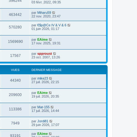
596244
03 févr. 2022, 09:35
par
Miharu59
463442
22 nov. 2020, 23:47
par
€$p@Ce IV & V & 6
570280
01 juin 2026, 01:17
par
EAime
1569690
17 nov. 2025, 19:31
par
spproust
17567
23 oct. 2007, 13:26
VUES
DERNIER MESSAGE
par
mike23
44340
27 juil. 2026, 22:15
par
EAime
209600
19 juil. 2026, 20:35
par
Mat-155
113386
17 juil. 2026, 14:44
par
Jordi81
7949
29 juin 2026, 17:07
par
EAime
93191