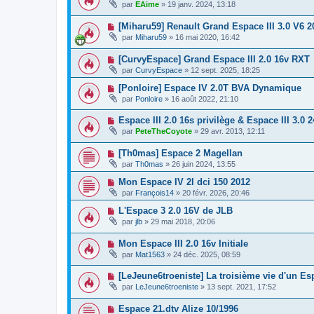
par
EAime
»
19 janv. 2024, 13:18
[Miharu59] Renault Grand Espace III 3.0 V6 
par
Miharu59
»
16 mai 2020, 16:42
[CurvyEspace] Grand Espace III 2.0 16v RXT
par
CurvyEspace
»
12 sept. 2025, 18:25
[Ponloire] Espace IV 2.0T BVA Dynamique
par
Ponloire
»
16 août 2022, 21:10
Espace III 2.0 16s privilège & Espace III 3.0 2
par
PeteTheCoyote
»
29 avr. 2013, 12:11
[Th0mas] Espace 2 Magellan
par
Th0mas
»
26 juin 2024, 13:55
Mon Espace IV 2l dci 150 2012
par
François14
»
20 févr. 2026, 20:46
L'Espace 3 2.0 16V de JLB
par
jlb
»
29 mai 2018, 20:06
Mon Espace III 2.0 16v Initiale
par
Mat1563
»
24 déc. 2025, 08:59
[LeJeune6troeniste] La troisième vie d'un Es
par
LeJeune6troeniste
»
13 sept. 2021, 17:52
Espace 21.dtv Alize 10/1996