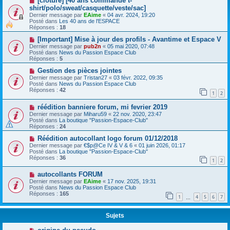
[clôturé] [40 ans commande t-
shirt/polo/sweat/casquette/veste/sac]
Dernier message par
EAime
«
04 avr. 2024, 19:20
Posté dans
Les 40 ans de l'ESPACE
Réponses :
18
[Important] Mise à jour des profils - Avantime et Espace V
Dernier message par
pub2n
«
05 mai 2020, 07:48
Posté dans
News du Passion Espace Club
Réponses :
5
Gestion des pièces jointes
Dernier message par
Tristan27
«
03 févr. 2022, 09:35
Posté dans
News du Passion Espace Club
Réponses :
42
1
2
réédition banniere forum, mi fevrier 2019
Dernier message par
Miharu59
«
22 nov. 2020, 23:47
Posté dans
La boutique "Passion-Espace-Club"
Réponses :
24
Réédition autocollant logo forum 01/12/2018
Dernier message par
€$p@Ce IV & V & 6
«
01 juin 2026, 01:17
Posté dans
La boutique "Passion-Espace-Club"
Réponses :
36
1
2
autocollants FORUM
Dernier message par
EAime
«
17 nov. 2025, 19:31
Posté dans
News du Passion Espace Club
Réponses :
165
1
4
5
6
7
…
Sujets