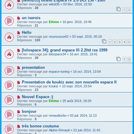
[WIKID35] Grand Espace IV 2.0 DCI 150 - 2007
Dernier message par
wikid35
«
03 févr. 2016, 22:50
Réponses :
28
1
2
un iserois
Dernier message par
EAime
«
16 janv. 2016, 19:46
Réponses :
21
Hello
Dernier message par
nounousse62
«
03 sept. 2015, 00:19
Réponses :
100
1
2
3
4
5
[lolospace 34]; grand espace lll 2.2ltd rxe 1999
Dernier message par
lolospace34
«
16 avr. 2015, 19:41
Réponses :
28
1
2
presentation
Dernier message par
espace-tuning
«
16 oct. 2014, 13:54
Réponses :
3
Presentation de koukiz avec son nouvelle espace II
Dernier message par
koukiz
«
10 sept. 2014, 23:54
Réponses :
23
Nouvel Espace :)
Dernier message par
EAime
«
25 août 2014, 18:29
Réponses :
6
bonjour
Dernier message par
renaudturbo
«
02 juil. 2014, 11:13
Réponses :
8
très bonne coutume
Dernier message par
Alpine-Renault
«
22 juin 2014, 11:42
Réponses :
4