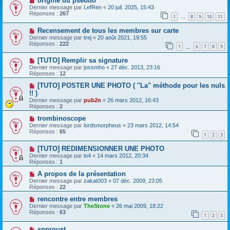
origine du pseudo
Dernier message par
LefRen
«
20 juil. 2025, 15:43
Réponses :
267
1
8
9
10
11
…
Recensement de tous les membres sur carte
Dernier message par
trej
«
20 août 2021, 19:55
Réponses :
222
1
6
7
8
9
…
[TUTO] Remplir sa signature
Dernier message par
jossmho
«
27 déc. 2013, 23:16
Réponses :
12
[TUTO] POSTER UNE PHOTO ( "La" méthode pour les nuls
!! )
Dernier message par
pub2n
«
26 mars 2012, 16:43
Réponses :
2
trombinoscope
Dernier message par
lordsmorpheus
«
23 mars 2012, 14:54
Réponses :
65
1
2
3
[TUTO] REDIMENSIONNER UNE PHOTO
Dernier message par
lo4
«
14 mars 2012, 20:34
Réponses :
1
A propos de la présentation
Dernier message par
zakat003
«
07 déc. 2009, 23:05
Réponses :
22
rencontre entre membres
Dernier message par
TheStone
«
26 mai 2009, 18:22
Réponses :
63
1
2
3
spproust