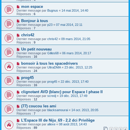
mon espace
Dernier message par
Bugnus
«
14 mai 2014, 14:40
Réponses :
6
Bonjour à tous
Dernier message par
p23
«
07 mai 2014, 22:11
Réponses :
7
chris42
Dernier message par
chris42
«
09 mars 2014, 21:05
Réponses :
9
Un petit nouveau
Dernier message par
Gilles68
«
06 mars 2014, 20:17
Réponses :
16
bonsoir à tous les spacedrivers
Dernier message par
UltraDMA
«
23 déc. 2013, 12:25
Réponses :
24
prog45
Dernier message par
prog45
«
22 déc. 2013, 17:40
Réponses :
16
clignotant AVD (blanc) pour Espace I phase II
Dernier message par
scredj
«
19 déc. 2013, 17:49
Réponses :
12
(77) coucou les ami
Dernier message par
blacksamourai
«
14 oct. 2013, 20:05
Réponses :
7
L'Espace III de Niju_69 - 2.2 dci Privilège
Dernier message par
allexe
«
08 août 2013, 14:43
Réponses :
89
1
2
3
4