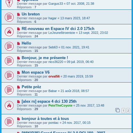
Dernier message par
Gargus33
«
07 oct. 2008, 21:38
Réponses :
7
Un breton
Dernier message par
hagar
«
13 mars 2023, 18:47
Réponses :
6
RE-nouveau en Espace IV dci 2.0 175ch
Dernier message par
LeJeune6troeniste
«
13 sept. 2022, 23:02
Réponses :
24
Hello
Dernier message par
Seb63
«
01 nov. 2021, 19:41
Réponses :
15
Bonjour, je me présente !
Dernier message par
nico36220
«
09 juil. 2019, 06:40
Réponses :
15
Mon espace V6
Dernier message par
orval56
«
20 mars 2019, 15:59
Réponses :
20
Petite prèz
Dernier message par
Babar
«
21 août 2018, 08:57
Réponses :
11
[alex rs] espace 4 dci 130 25th
Dernier message par
PeteTheCoyote
«
25 nov. 2017, 13:48
Réponses :
29
1
2
bonjour à toutes et à tous
Dernier message par
pontiac
«
24 nov. 2017, 00:15
Réponses :
10