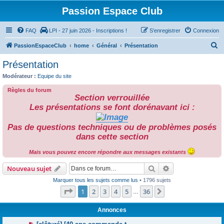
Passion Espace Club
FAQ
LPI - 27 juin 2026 - Inscriptions !
S’enregistrer
Connexion
R
PassionEspaceClub
home
Général
Présentation
e
Présentation
c
Modérateur :
Equipe du site
h
Règles du forum
e
Section verrouillée
r
Les présentations se font dorénavant ici :
c
Pas de questions techniques ou de problèmes posés
h
dans cette section
e
Mais vous pouvez encore répondre aux messages existants
r
Rechercher
Recherche avanc
Nouveau sujet
Marquer tous les sujets comme lus
• 1796 sujets
Page
1
sur
36
1
2
3
4
5
36
Suivante
…
Annonces