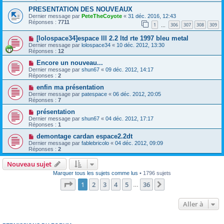
PRESENTATION DES NOUVEAUX
Dernier message par
PeteTheCoyote
«
31 déc. 2016, 12:43
Réponses :
7711
1
306
307
308
309
…
[lolospace34]espace lll 2.2 ltd rte 1997 bleu metal
Dernier message par
lolospace34
«
10 déc. 2012, 13:30
Réponses :
12
Encore un nouveau...
Dernier message par
shun67
«
09 déc. 2012, 14:17
Réponses :
2
enfin ma présentation
Dernier message par
patespace
«
06 déc. 2012, 20:05
Réponses :
7
présentation
Dernier message par
shun67
«
04 déc. 2012, 17:17
Réponses :
1
demontage cardan espace2.2dt
Dernier message par
fablebricolo
«
04 déc. 2012, 09:09
Réponses :
2
Nouveau sujet
Marquer tous les sujets comme lus
• 1796 sujets
Page
1
sur
36
1
2
3
4
5
36
Suivante
…
Aller à