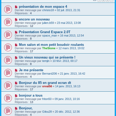
présentation de mon espace 4
Dernier message par
christo18
«
02 juil. 2013, 21:31
Réponses :
4
encore un nouveau
Dernier message par
julien.b59
«
23 mai 2013, 13:08
Réponses :
12
Présentation Grand Espace 2.0T
Dernier message par
space_man
«
16 mai 2013, 12:54
Réponses :
8
Mon salon et mon petit boudoir roulants
Dernier message par
TheStone
«
12 mars 2013, 19:02
Réponses :
17
Un vieux nouveau qui se présente !
Dernier message par
temjin
«
10 févr. 2013, 00:17
Réponses :
8
Je me présente
Dernier message par
Bernard206
«
21 janv. 2013, 16:42
Réponses :
4
Bonjour du 85 en grand ecran dt
Dernier message par
orval56
«
14 janv. 2013, 16:13
Réponses :
17
bonjour a tous
Dernier message par
friton50
«
09 janv. 2013, 10:16
Réponses :
13
Bonjour,
Dernier message par
Gilou28
«
20 déc. 2012, 12:36
Réponses :
4