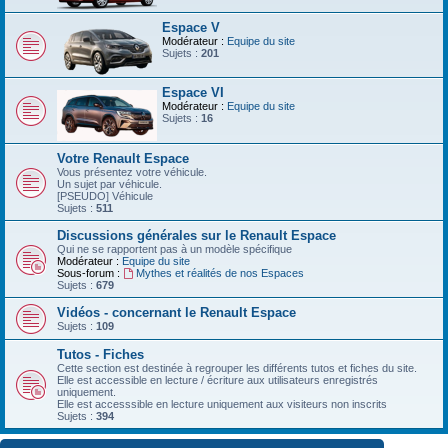
Espace V
Modérateur :
Equipe du site
Sujets :
201
Espace VI
Modérateur :
Equipe du site
Sujets :
16
Votre Renault Espace
Vous présentez votre véhicule.
Un sujet par véhicule.
[PSEUDO] Véhicule
Sujets :
511
Discussions générales sur le Renault Espace
Qui ne se rapportent pas à un modèle spécifique
Modérateur :
Equipe du site
Sous-forum :
Mythes et réalités de nos Espaces
Sujets :
679
Vidéos - concernant le Renault Espace
Sujets :
109
Tutos - Fiches
Cette section est destinée à regrouper les différents tutos et fiches du site.
Elle est accessible en lecture / écriture aux utilisateurs enregistrés
uniquement.
Elle est accesssible en lecture uniquement aux visiteurs non inscrits
Sujets :
394