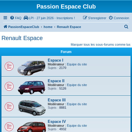
Passion Espace Club
FAQ
LPI - 27 juin 2026 - Inscriptions !
S’enregistrer
Connexion
R
PassionEspaceClub
home
Renault Espace
e
Renault Espace
c
Marquer tous les sous-forums comme lus
h
Forum
e
Espace I
r
Modérateur :
Equipe du site
Sujets :
2170
c
h
Espace II
e
Modérateur :
Equipe du site
Sujets :
5126
r
Espace III
Modérateur :
Equipe du site
Sujets :
8881
Espace IV
Modérateur :
Equipe du site
Sujets :
4932