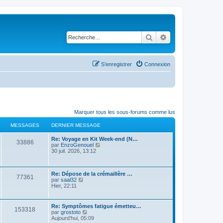
Rechercher
Recherche avancé
S’enregistrer
Connexion
Marquer tous les sous-forums comme lus
MESSAGES
DERNIER MESSAGE
Re: Voyage en Kit Week-end (N…
33886
V
par
EnzoGenouel
o
30 juil. 2026, 13:12
i
r
l
Re: Dépose de la crémaillère …
e
77361
V
par
saal32
d
o
Hier, 22:11
e
i
r
r
n
l
i
Re: Symptômes fatigue émetteu…
153318
e
e
V
par
grostoto
d
r
o
Aujourd’hui, 05:09
e
m