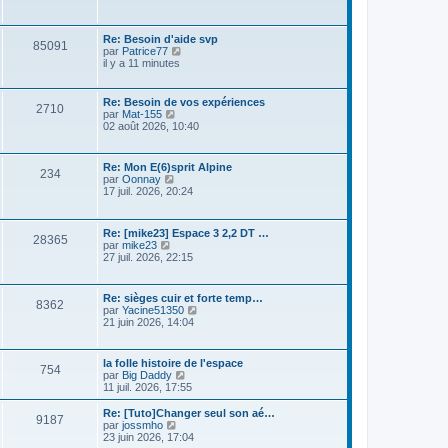
i
r
e
r
n
s
l
i
s
e
Re: Besoin d'aide svp
e
85091
a
d
V
par
Patrice77
r
g
e
o
il y a 11 minutes
m
e
r
i
e
n
r
s
i
l
Re: Besoin de vos expériences
s
2710
e
e
V
par
Mat-155
a
r
d
o
02 août 2026, 10:40
g
m
e
i
e
e
r
r
s
n
l
Re: Mon E(6)sprit Alpine
s
i
234
e
V
par
Oonnay
a
e
d
o
17 juil. 2026, 20:24
g
r
e
i
e
m
r
r
e
n
l
s
Re: [mike23] Espace 3 2,2 DT …
i
e
28365
s
V
par
mike23
e
d
a
o
27 juil. 2026, 22:15
r
e
g
i
m
r
e
r
e
n
l
s
Re: sièges cuir et forte temp…
i
8362
e
s
V
par
Yacine51350
e
d
a
o
21 juin 2026, 14:04
r
e
g
i
m
r
e
r
e
n
l
s
la folle histoire de l'espace
i
754
e
s
V
par
Big Daddy
e
d
a
o
11 juil. 2026, 17:55
r
e
g
i
m
r
e
r
e
Re: [Tuto]Changer seul son aé…
n
9187
l
s
V
par
jossmho
i
e
s
o
23 juin 2026, 17:04
e
d
a
i