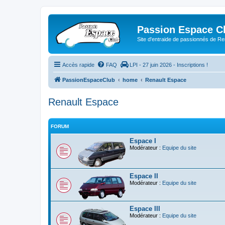
Passion Espace C
Site d'entraide de passionnés de R
Accès rapide
FAQ
LPI - 27 juin 2026 - Inscriptions !
PassionEspaceClub
home
Renault Espace
Renault Espace
FORUM
Espace I
Modérateur :
Equipe du site
Espace II
Modérateur :
Equipe du site
Espace III
Modérateur :
Equipe du site