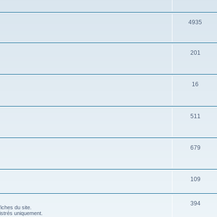
4935
201
16
511
679
109
394
fiches du site.
gistrés uniquement.