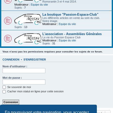
Romorantin 3 et 4 mai 2014.
Modérateur :
Equipe du site
Sujets :
7
La boutique "Passion-Espace-Club"
Les différents articles en vente au sein du club.
Notre image.
Modérateur :
Equipe du site
Sujets :
13
L'association - Assemblées Générales
La vie du Passion Espace Club
Modérateur :
Equipe du site
Sujets :
31
Vous n’avez pas les permissions requises pour consulter les sujets de ce forum.
CONNEXION
•
S’ENREGISTRER
Nom d’utilisateur :
Mot de passe :
Se souvenir de moi
Cacher mon statut en ligne pour cette session
En poursuivant votre navigation, vous acceptez