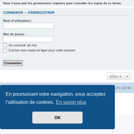
Vous n’avez pas les permissions requises pour consulter les sujets de ce forum.
CONNEXION
•
S’ENREGISTRER
Nom d’utilisateur :
Mot de passe :
Se souvenir de moi
Cacher mon statut en ligne pour cette session
Aller à
PassionEspaceClub
home
Heures au format
UTC+02:00
En poursuivant votre navigation, vous acceptez
Développé par
phpBB
® Forum Software © phpBB Limited
l’utilisation de cookies.
En savoir plus
Traduit par
phpBB-fr.com
Confidentialité
|
Conditions
OK