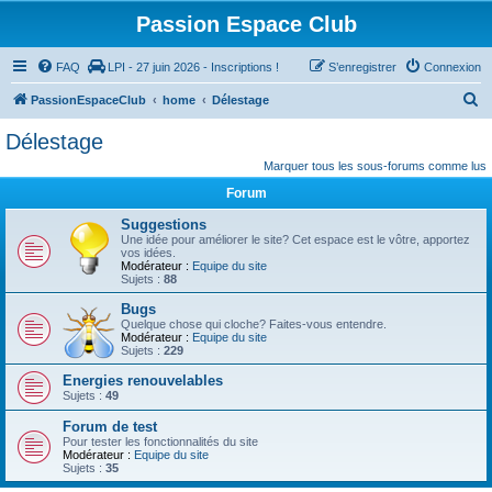
Passion Espace Club
FAQ
LPI - 27 juin 2026 - Inscriptions !
S’enregistrer
Connexion
R
PassionEspaceClub
home
Délestage
e
Délestage
c
Marquer tous les sous-forums comme lus
h
Forum
e
Suggestions
r
Une idée pour améliorer le site? Cet espace est le vôtre, apportez
vos idées.
c
Modérateur :
Equipe du site
Sujets :
88
h
Bugs
e
Quelque chose qui cloche? Faites-vous entendre.
r
Modérateur :
Equipe du site
Sujets :
229
Energies renouvelables
Sujets :
49
Forum de test
Pour tester les fonctionnalités du site
Modérateur :
Equipe du site
Sujets :
35