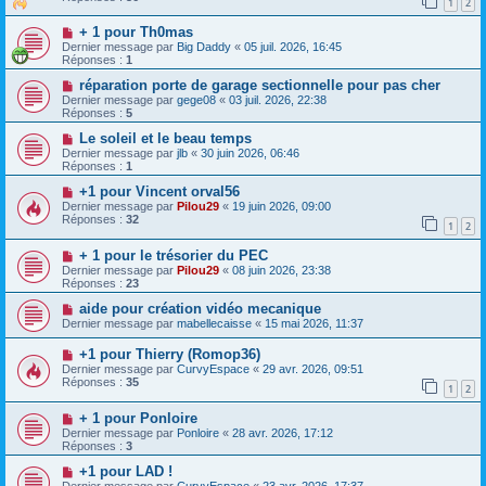
1
2
+ 1 pour Th0mas
Dernier message par
Big Daddy
«
05 juil. 2026, 16:45
Réponses :
1
réparation porte de garage sectionnelle pour pas cher
Dernier message par
gege08
«
03 juil. 2026, 22:38
Réponses :
5
Le soleil et le beau temps
Dernier message par
jlb
«
30 juin 2026, 06:46
Réponses :
1
+1 pour Vincent orval56
Dernier message par
Pilou29
«
19 juin 2026, 09:00
Réponses :
32
1
2
+ 1 pour le trésorier du PEC
Dernier message par
Pilou29
«
08 juin 2026, 23:38
Réponses :
23
aide pour création vidéo mecanique
Dernier message par
mabellecaisse
«
15 mai 2026, 11:37
+1 pour Thierry (Romop36)
Dernier message par
CurvyEspace
«
29 avr. 2026, 09:51
Réponses :
35
1
2
+ 1 pour Ponloire
Dernier message par
Ponloire
«
28 avr. 2026, 17:12
Réponses :
3
+1 pour LAD !
Dernier message par
CurvyEspace
«
23 avr. 2026, 17:37