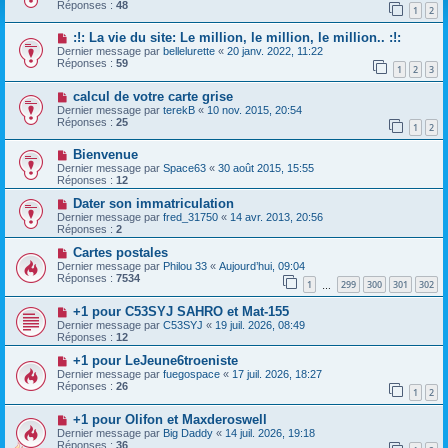
Réponses :
48
1
2
:!: La vie du site: Le million, le million, le million.. :!:
Dernier message par
bellelurette
«
20 janv. 2022, 11:22
Réponses :
59
1
2
3
calcul de votre carte grise
Dernier message par
terekB
«
10 nov. 2015, 20:54
Réponses :
25
1
2
Bienvenue
Dernier message par
Space63
«
30 août 2015, 15:55
Réponses :
12
Dater son immatriculation
Dernier message par
fred_31750
«
14 avr. 2013, 20:56
Réponses :
2
Cartes postales
Dernier message par
Philou 33
«
Aujourd’hui, 09:04
Réponses :
7534
1
299
300
301
302
…
+1 pour C53SYJ SAHRO et Mat-155
Dernier message par
C53SYJ
«
19 juil. 2026, 08:49
Réponses :
12
+1 pour LeJeune6troeniste
Dernier message par
fuegospace
«
17 juil. 2026, 18:27
Réponses :
26
1
2
+1 pour Olifon et Maxderoswell
Dernier message par
Big Daddy
«
14 juil. 2026, 19:18
Réponses :
36