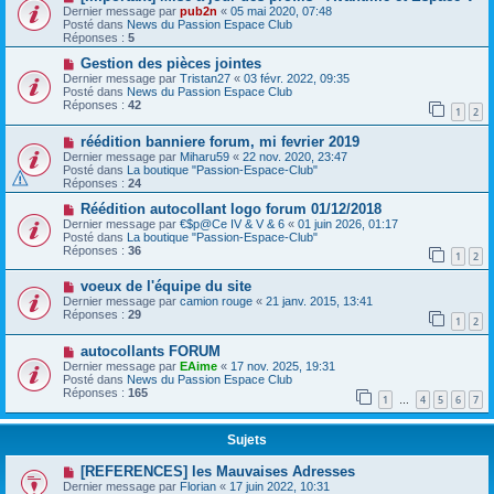
Dernier message par
pub2n
«
05 mai 2020, 07:48
Posté dans
News du Passion Espace Club
Réponses :
5
Gestion des pièces jointes
Dernier message par
Tristan27
«
03 févr. 2022, 09:35
Posté dans
News du Passion Espace Club
Réponses :
42
1
2
réédition banniere forum, mi fevrier 2019
Dernier message par
Miharu59
«
22 nov. 2020, 23:47
Posté dans
La boutique "Passion-Espace-Club"
Réponses :
24
Réédition autocollant logo forum 01/12/2018
Dernier message par
€$p@Ce IV & V & 6
«
01 juin 2026, 01:17
Posté dans
La boutique "Passion-Espace-Club"
Réponses :
36
1
2
voeux de l'équipe du site
Dernier message par
camion rouge
«
21 janv. 2015, 13:41
Réponses :
29
1
2
autocollants FORUM
Dernier message par
EAime
«
17 nov. 2025, 19:31
Posté dans
News du Passion Espace Club
Réponses :
165
1
4
5
6
7
…
Sujets
[REFERENCES] les Mauvaises Adresses
Dernier message par
Florian
«
17 juin 2022, 10:31