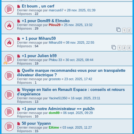
Et boum , un cerf
Dernier message par
marcus67
«
28 nov. 2025, 01:39
Réponses :
22
+1 pour Dom89 & Elmoko
Dernier message par
Pilou29
«
25 nov. 2025, 13:32
Réponses :
29
1
2
+ 1 pour Miharu59
Dernier message par
Miharu59
«
08 nov. 2025, 22:55
Réponses :
54
1
2
3
+1 pour Julien b59
Dernier message par
Philou 33
«
30 oct. 2025, 08:44
Réponses :
19
Quelle marque recommandez-vous pour un transpalette
élévateur électrique ?
Dernier message par
grostoto
«
23 oct. 2025, 17:42
Réponses :
1
Voyage en Italie en Renault Espace : conseils et retours
d'expérience
Dernier message par
Yacine51350
«
16 sept. 2025, 23:11
Réponses :
13
+1 pour notre Administrateur == pub2n
Dernier message par
dom89
«
06 sept. 2025, 09:29
Réponses :
10
50 pour Ypyann
Dernier message par
EAime
«
03 sept. 2025, 11:27
Réponses :
15