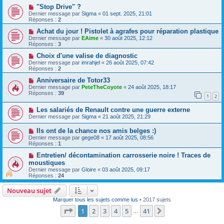
"Stop Drive" ?
Dernier message par
Sigma
«
01 sept. 2025, 21:01
Réponses :
2
Achat du jour ! Pistolet à agrafes pour réparation plastique
Dernier message par
EAime
«
30 août 2025, 12:12
Réponses :
3
Choix d'une valise de diagnostic
Dernier message par
imrahjel
«
26 août 2025, 07:42
Réponses :
2
Anniversaire de Totor33
Dernier message par
PeteTheCoyote
«
24 août 2025, 18:17
Réponses :
39
1
2
Les salariés de Renault contre une guerre externe
Dernier message par
Sigma
«
21 août 2025, 21:29
Ils ont de la chance nos amis belges :)
Dernier message par
gege08
«
17 août 2025, 08:56
Réponses :
1
Entretien/ décontamination carrosserie noire ! Traces de
moustiques
Dernier message par
Gloire
«
03 août 2025, 09:17
Réponses :
24
Nouveau sujet
Marquer tous les sujets comme lus
• 2017 sujets
Page
1
sur
41
1
2
3
4
5
41
Suivante
…