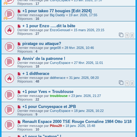
Réponses :
17
+1 pour takeo 77 bougies [Edit 2024]
Dernier message par
Big Daddy
«
19 avr. 2026, 17:55
Réponses :
16
+ 1 pour Enzo .....dit la bête
Dernier message par
EnzoGenouel
«
15 mars 2026, 23:15
Réponses :
27
1
2
piratage ou attaque?
Dernier message par
gege08
«
28 févr. 2026, 10:46
Réponses :
4
Anniv' de la patronne !
Dernier message par
CurvyEspace
«
27 févr. 2026, 11:01
Réponses :
18
+ 1 didtherace
Dernier message par
didtherace
«
31 janv. 2026, 08:20
Réponses :
48
1
2
+1 pour Yves = Troublouse
Dernier message par
troublouse
«
23 janv. 2026, 21:27
Réponses :
22
+1 pour Curvyespace et JPB
Dernier message par
CurvyEspace
«
18 janv. 2026, 16:22
Réponses :
9
Renault Espace 2000 TSE Rouge Cornaline 1984 Otto 1/18
Dernier message par
Pilou29
«
18 janv. 2026, 15:48
Réponses :
10
+1 pour le "patron" !