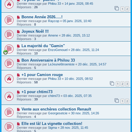
Dernier message par
Philou 33
«
14 janv. 2026, 08:45
Réponses :
26
1
2
Bonne Année 2026.....!
Dernier message par
Raycop
«
05 janv. 2026, 10:40
Réponses :
8
Joyeux Noêl !!!
Dernier message par
Amene
«
28 déc. 2025, 15:12
Réponses :
3
La majorité du "Gamin"
Dernier message par
EnzoGenouel
«
28 déc. 2025, 11:24
Réponses :
10
Bon Anniversaire à Philou 33
Dernier message par
LeJeune6troeniste
«
20 déc. 2025, 14:57
Réponses :
5
+1 pour Camion rouge
Dernier message par
Philou 33
«
10 déc. 2025, 08:52
Réponses :
58
1
2
3
+1 pour chtimi73
Dernier message par
chtimi73
«
03 déc. 2025, 07:35
Réponses :
39
1
2
Vente aux enchères collection Renault
Dernier message par
Georgesetcie
«
30 nov. 2025, 14:26
Réponses :
4
Elle est là! La vignette collection!
Dernier message par
Sigma
«
28 nov. 2025, 11:45
Réponses :
5