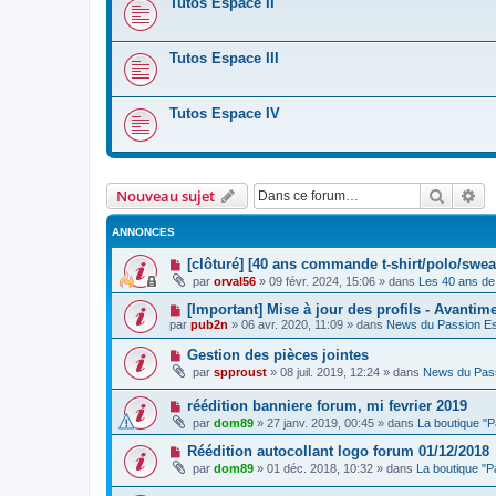
Tutos Espace II
Tutos Espace III
Tutos Espace IV
Recher
Re
Nouveau sujet
ANNONCES
[clôturé] [40 ans commande t-shirt/polo/swea
par
orval56
»
09 févr. 2024, 15:06
» dans
Les 40 ans de
[Important] Mise à jour des profils - Avantim
par
pub2n
»
06 avr. 2020, 11:09
» dans
News du Passion E
Gestion des pièces jointes
par
spproust
»
08 juil. 2019, 12:24
» dans
News du Pas
réédition banniere forum, mi fevrier 2019
par
dom89
»
27 janv. 2019, 00:45
» dans
La boutique "
Réédition autocollant logo forum 01/12/2018
par
dom89
»
01 déc. 2018, 10:32
» dans
La boutique "