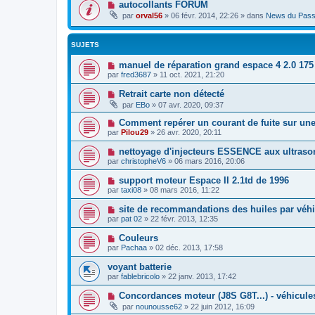
autocollants FORUM
par
orval56
»
06 févr. 2014, 22:26
» dans
News du Pass
SUJETS
manuel de réparation grand espace 4 2.0 175
par
fred3687
»
11 oct. 2021, 21:20
Retrait carte non détecté
par
EBo
»
07 avr. 2020, 09:37
Comment repérer un courant de fuite sur une
par
Pilou29
»
26 avr. 2020, 20:11
nettoyage d'injecteurs ESSENCE aux ultraso
par
christopheV6
»
06 mars 2016, 20:06
support moteur Espace II 2.1td de 1996
par
taxi08
»
08 mars 2016, 11:22
site de recommandations des huiles par véhi
par
pat 02
»
22 févr. 2013, 12:35
Couleurs
par
Pachaa
»
02 déc. 2013, 17:58
voyant batterie
par
fablebricolo
»
22 janv. 2013, 17:42
Concordances moteur (J8S G8T...) - véhicule
par
nounousse62
»
22 juin 2012, 16:09