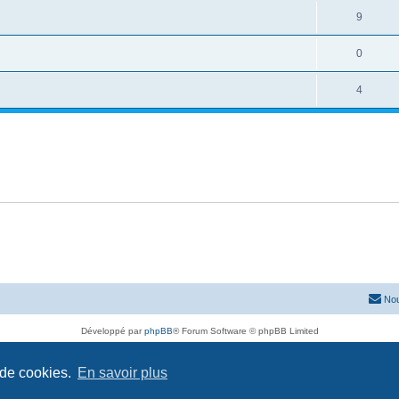
9
0
4
Nou
Développé par
phpBB
® Forum Software © phpBB Limited
Traduit par
phpBB-fr.com
Confidentialité
|
Conditions
 de cookies.
En savoir plus