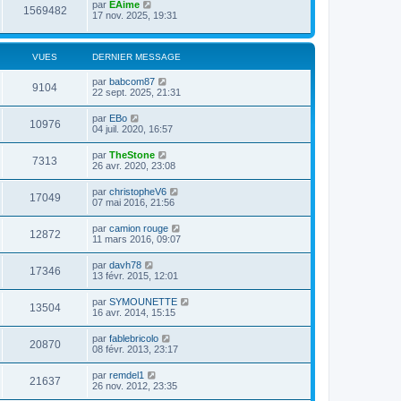
par
EAime
1569482
17 nov. 2025, 19:31
VUES
DERNIER MESSAGE
par
babcom87
9104
22 sept. 2025, 21:31
par
EBo
10976
04 juil. 2020, 16:57
par
TheStone
7313
26 avr. 2020, 23:08
par
christopheV6
17049
07 mai 2016, 21:56
par
camion rouge
12872
11 mars 2016, 09:07
par
davh78
17346
13 févr. 2015, 12:01
par
SYMOUNETTE
13504
16 avr. 2014, 15:15
par
fablebricolo
20870
08 févr. 2013, 23:17
par
remdel1
21637
26 nov. 2012, 23:35