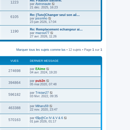
Re: Fixation batterie.
1223
r
l
V
par
Astronaute
n
e
o
21 déc. 2025, 16:23
i
d
i
e
e
r
Re: [Tuto]Changer seul son aé…
r
6105
r
l
V
par
jossmho
m
n
e
o
23 juin 2026, 17:04
e
i
d
i
s
e
e
r
Re: Remplacement echangeur ai…
s
r
1190
r
l
V
par
mazout77
a
m
n
e
o
27 avr. 2026, 11:26
g
e
i
d
i
e
s
e
e
r
s
r
r
l
a
m
n
Marquer tous les sujets comme lus
• 12 sujets • Page
1
sur
1
e
g
e
i
d
e
s
e
e
s
r
r
VUES
DERNIER MESSAGE
a
m
n
g
e
i
par
EAime
e
s
274698
e
04 avr. 2024, 19:20
s
r
a
m
par
pub2n
g
e
394864
05 mai 2020, 07:48
e
s
s
a
par
Tristan27
596182
g
03 févr. 2022, 09:35
e
par
Miharu59
463388
22 nov. 2020, 23:47
par
€$p@Ce IV & V & 6
570163
01 juin 2026, 01:17