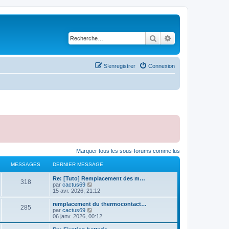
Rechercher
Recherche avancé
S’enregistrer
Connexion
Marquer tous les sous-forums comme lus
MESSAGES
DERNIER MESSAGE
Re: [Tuto] Remplacement des m…
318
V
par
cactus69
o
15 avr. 2026, 21:12
i
r
remplacement du thermocontact…
285
l
V
par
cactus69
e
o
06 janv. 2026, 00:12
d
i
e
r