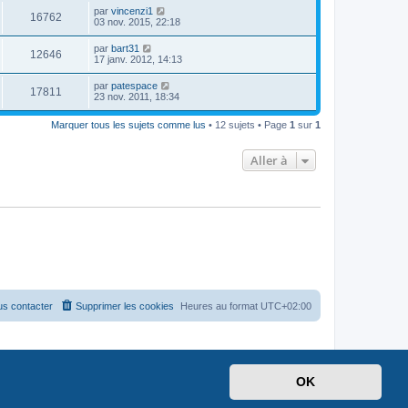
par
vincenzi1
16762
03 nov. 2015, 22:18
par
bart31
12646
17 janv. 2012, 14:13
par
patespace
17811
23 nov. 2011, 18:34
Marquer tous les sujets comme lus
• 12 sujets • Page
1
sur
1
Aller à
s contacter
Supprimer les cookies
Heures au format
UTC+02:00
OK