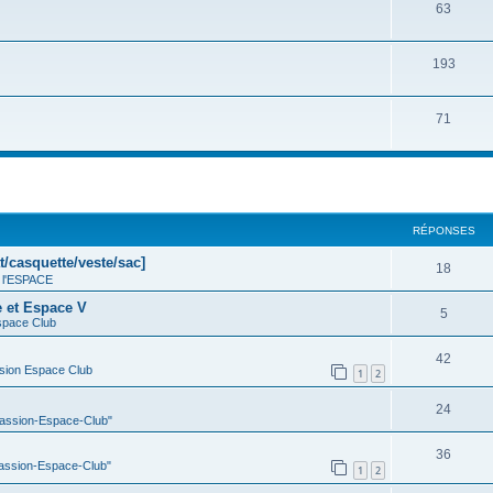
63
193
71
cher
cherche avancée
RÉPONSES
t/casquette/veste/sac]
18
 l'ESPACE
e et Espace V
5
space Club
42
sion Espace Club
1
2
24
Passion-Espace-Club"
36
Passion-Espace-Club"
1
2