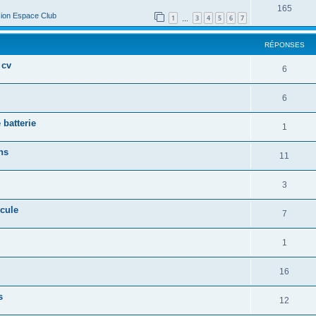
165
ion Espace Club
1
3
4
5
6
7
…
RÉPONSES
 cv
6
6
 batterie
1
ns
11
3
cule
7
1
16
s
12