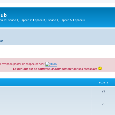
lub
enault Espace 1, Espace 2, Espace 3, Espace 4, Espace 5, Espace 6
hes
 avant de poster de respecter ceci:
Le bonjour est de coutume ici pour commencer ses messages
SUJETS
29
25