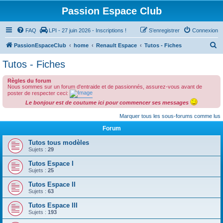
Passion Espace Club
FAQ
LPI - 27 juin 2026 - Inscriptions !
S’enregistrer
Connexion
R
PassionEspaceClub
home
Renault Espace
Tutos - Fiches
e
Tutos - Fiches
c
Règles du forum
h
Nous sommes sur un forum d'entraide et de passionnés, assurez-vous avant de
e
poster de respecter ceci:
Le bonjour est de coutume ici pour commencer ses messages
r
Marquer tous les sous-forums comme lus
c
Forum
h
e
Tutos tous modèles
Sujets :
29
r
Tutos Espace I
Sujets :
25
Tutos Espace II
Sujets :
63
Tutos Espace III
Sujets :
193