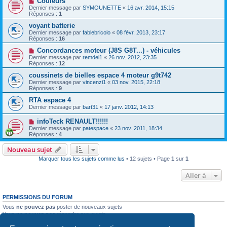
Couleurs
Dernier message par
SYMOUNETTE
«
16 avr. 2014, 15:15
Réponses :
1
voyant batterie
Dernier message par
fablebricolo
«
08 févr. 2013, 23:17
Réponses :
16
Concordances moteur (J8S G8T...) - véhicules
Dernier message par
remdel1
«
26 nov. 2012, 23:35
Réponses :
12
coussinets de bielles espace 4 moteur g9t742
Dernier message par
vincenzi1
«
03 nov. 2015, 22:18
Réponses :
9
RTA espace 4
Dernier message par
bart31
«
17 janv. 2012, 14:13
infoTeck RENAULT!!!!!!
Dernier message par
patespace
«
23 nov. 2011, 18:34
Réponses :
4
Nouveau sujet
Marquer tous les sujets comme lus
• 12 sujets • Page
1
sur
1
Aller à
PERMISSIONS DU FORUM
Vous
ne pouvez pas
poster de nouveaux sujets
Vous
ne pouvez pas
répondre aux sujets
Vous
ne pouvez pas
modifier vos messages