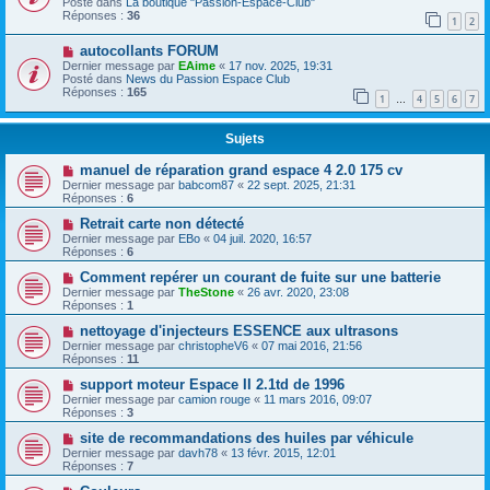
Posté dans
La boutique "Passion-Espace-Club"
Réponses :
36
1
2
autocollants FORUM
Dernier message par
EAime
«
17 nov. 2025, 19:31
Posté dans
News du Passion Espace Club
Réponses :
165
1
4
5
6
7
…
Sujets
manuel de réparation grand espace 4 2.0 175 cv
Dernier message par
babcom87
«
22 sept. 2025, 21:31
Réponses :
6
Retrait carte non détecté
Dernier message par
EBo
«
04 juil. 2020, 16:57
Réponses :
6
Comment repérer un courant de fuite sur une batterie
Dernier message par
TheStone
«
26 avr. 2020, 23:08
Réponses :
1
nettoyage d'injecteurs ESSENCE aux ultrasons
Dernier message par
christopheV6
«
07 mai 2016, 21:56
Réponses :
11
support moteur Espace II 2.1td de 1996
Dernier message par
camion rouge
«
11 mars 2016, 09:07
Réponses :
3
site de recommandations des huiles par véhicule
Dernier message par
davh78
«
13 févr. 2015, 12:01
Réponses :
7