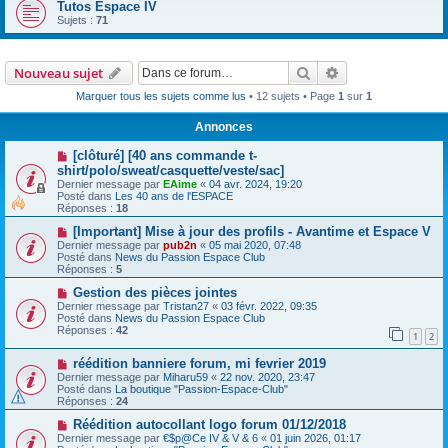
Tutos Espace IV
Sujets :
71
Rechercher
Recherche avanc
Nouveau sujet
Marquer tous les sujets comme lus
• 12 sujets • Page
1
sur
1
Annonces
[clôturé] [40 ans commande t-
shirt/polo/sweat/casquette/veste/sac]
Dernier message par
EAime
«
04 avr. 2024, 19:20
Posté dans
Les 40 ans de l'ESPACE
Réponses :
18
[Important] Mise à jour des profils - Avantime et Espace V
Dernier message par
pub2n
«
05 mai 2020, 07:48
Posté dans
News du Passion Espace Club
Réponses :
5
Gestion des pièces jointes
Dernier message par
Tristan27
«
03 févr. 2022, 09:35
Posté dans
News du Passion Espace Club
Réponses :
42
1
2
réédition banniere forum, mi fevrier 2019
Dernier message par
Miharu59
«
22 nov. 2020, 23:47
Posté dans
La boutique "Passion-Espace-Club"
Réponses :
24
Réédition autocollant logo forum 01/12/2018
Dernier message par
€$p@Ce IV & V & 6
«
01 juin 2026, 01:17