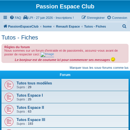
Passion Espace Club
FAQ
LPI - 27 juin 2026 - Inscriptions !
S’enregistrer
Connexion
R
PassionEspaceClub
home
Renault Espace
Tutos - Fiches
e
Tutos - Fiches
c
Règles du forum
h
Nous sommes sur un forum d'entraide et de passionnés, assurez-vous avant de
e
poster de respecter ceci:
Le bonjour est de coutume ici pour commencer ses messages
r
Marquer tous les sous-forums comme lus
c
Forum
h
e
Tutos tous modèles
Sujets :
29
r
Tutos Espace I
Sujets :
25
Tutos Espace II
Sujets :
63
Tutos Espace III
Sujets :
193