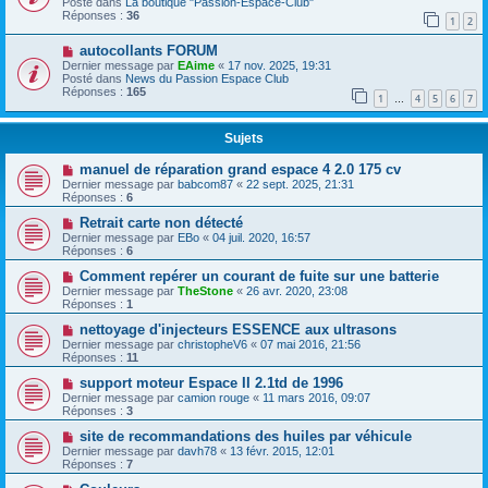
Posté dans
La boutique "Passion-Espace-Club"
Réponses :
36
1
2
autocollants FORUM
Dernier message par
EAime
«
17 nov. 2025, 19:31
Posté dans
News du Passion Espace Club
Réponses :
165
1
4
5
6
7
…
Sujets
manuel de réparation grand espace 4 2.0 175 cv
Dernier message par
babcom87
«
22 sept. 2025, 21:31
Réponses :
6
Retrait carte non détecté
Dernier message par
EBo
«
04 juil. 2020, 16:57
Réponses :
6
Comment repérer un courant de fuite sur une batterie
Dernier message par
TheStone
«
26 avr. 2020, 23:08
Réponses :
1
nettoyage d'injecteurs ESSENCE aux ultrasons
Dernier message par
christopheV6
«
07 mai 2016, 21:56
Réponses :
11
support moteur Espace II 2.1td de 1996
Dernier message par
camion rouge
«
11 mars 2016, 09:07
Réponses :
3
site de recommandations des huiles par véhicule
Dernier message par
davh78
«
13 févr. 2015, 12:01
Réponses :
7