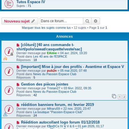
Tutos Espace IV
Sujets :
71
Rechercher
Recherche avanc
Nouveau sujet
Marquer tous les sujets comme lus
• 12 sujets • Page
1
sur
1
Annonces
[clôturé] [40 ans commande t-
shirt/polo/sweat/casquette/veste/sac]
Dernier message par
EAime
«
04 avr. 2024, 19:20
Posté dans
Les 40 ans de l'ESPACE
Réponses :
18
[Important] Mise à jour des profils - Avantime et Espace V
Dernier message par
pub2n
«
05 mai 2020, 07:48
Posté dans
News du Passion Espace Club
Réponses :
5
Gestion des pièces jointes
Dernier message par
Tristan27
«
03 févr. 2022, 09:35
Posté dans
News du Passion Espace Club
Réponses :
42
1
2
réédition banniere forum, mi fevrier 2019
Dernier message par
Miharu59
«
22 nov. 2020, 23:47
Posté dans
La boutique "Passion-Espace-Club"
Réponses :
24
Réédition autocollant logo forum 01/12/2018
Dernier message par
€$p@Ce IV & V & 6
«
01 juin 2026, 01:17