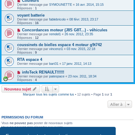
Couleurs
Dernier message par
SYMOUNETTE
«
16 avr. 2014, 15:15
Réponses :
1
voyant batterie
Dernier message par
fablebricolo
«
08 févr. 2013, 23:17
Réponses :
16
Concordances moteur (J8S G8T...) - véhicules
Dernier message par
remdel1
«
26 nov. 2012, 23:35
Réponses :
12
coussinets de bielles espace 4 moteur g9t742
Dernier message par
vincenzi1
«
03 nov. 2015, 22:18
Réponses :
9
RTA espace 4
Dernier message par
bart31
«
17 janv. 2012, 14:13
infoTeck RENAULT!!!!!!
Dernier message par
patespace
«
23 nov. 2011, 18:34
Réponses :
4
Nouveau sujet
Marquer tous les sujets comme lus
• 12 sujets • Page
1
sur
1
Aller à
PERMISSIONS DU FORUM
Vous
ne pouvez pas
poster de nouveaux sujets
Vous
ne pouvez pas
répondre aux sujets
Vous
ne pouvez pas
modifier vos messages