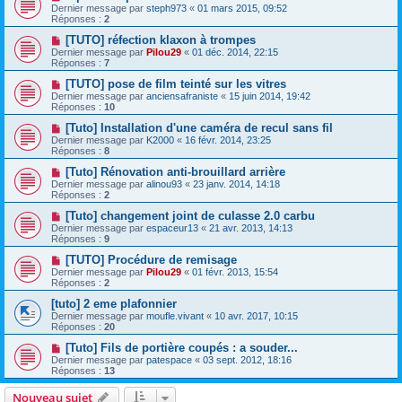
Dernier message par
steph973
«
01 mars 2015, 09:52
Réponses :
2
[TUTO] réfection klaxon à trompes
Dernier message par
Pilou29
«
01 déc. 2014, 22:15
Réponses :
7
[TUTO] pose de film teinté sur les vitres
Dernier message par
anciensafraniste
«
15 juin 2014, 19:42
Réponses :
10
[Tuto] Installation d'une caméra de recul sans fil
Dernier message par
K2000
«
16 févr. 2014, 23:25
Réponses :
8
[Tuto] Rénovation anti-brouillard arrière
Dernier message par
alinou93
«
23 janv. 2014, 14:18
Réponses :
2
[Tuto] changement joint de culasse 2.0 carbu
Dernier message par
espaceur13
«
21 avr. 2013, 14:13
Réponses :
9
[TUTO] Procédure de remisage
Dernier message par
Pilou29
«
01 févr. 2013, 15:54
Réponses :
2
[tuto] 2 eme plafonnier
Dernier message par
moufle.vivant
«
10 avr. 2017, 10:15
Réponses :
20
[Tuto] Fils de portière coupés : a souder...
Dernier message par
patespace
«
03 sept. 2012, 18:16
Réponses :
13
Nouveau sujet