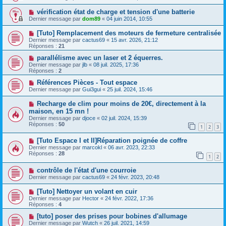
vérification état de charge et tension d'une batterie
Dernier message par
dom89
«
04 juin 2014, 10:55
[Tuto] Remplacement des moteurs de fermeture centralisée
Dernier message par
cactus69
«
15 avr. 2026, 21:12
Réponses :
21
parallélisme avec un laser et 2 équerres.
Dernier message par
jlb
«
08 juil. 2025, 17:36
Réponses :
2
Références Pièces - Tout espace
Dernier message par
Gui3gui
«
25 juil. 2024, 15:46
Recharge de clim pour moins de 20€, directement à la
maison, en 15 mn !
Dernier message par
djoce
«
02 juil. 2024, 15:39
Réponses :
50
1
2
3
[Tuto Espace I et II]Réparation poignée de coffre
Dernier message par
marcokl
«
06 avr. 2023, 22:33
Réponses :
28
1
2
contrôle de l'état d'une courroie
Dernier message par
cactus69
«
24 févr. 2023, 20:48
[Tuto] Nettoyer un volant en cuir
Dernier message par
Hector
«
24 févr. 2022, 17:36
Réponses :
4
[tuto] poser des prises pour bobines d'allumage
Dernier message par
Wutch
«
26 juil. 2021, 14:59