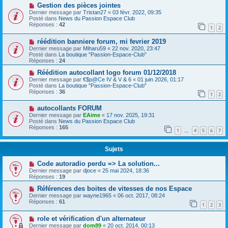
Gestion des pièces jointes
Dernier message par
Tristan27
«
03 févr. 2022, 09:35
Posté dans
News du Passion Espace Club
Réponses :
42
1
2
réédition banniere forum, mi fevrier 2019
Dernier message par
Miharu59
«
22 nov. 2020, 23:47
Posté dans
La boutique "Passion-Espace-Club"
Réponses :
24
Réédition autocollant logo forum 01/12/2018
Dernier message par
€$p@Ce IV & V & 6
«
01 juin 2026, 01:17
Posté dans
La boutique "Passion-Espace-Club"
Réponses :
36
1
2
autocollants FORUM
Dernier message par
EAime
«
17 nov. 2025, 19:31
Posté dans
News du Passion Espace Club
Réponses :
165
1
4
5
6
7
…
Sujets
Code autoradio perdu => La solution...
Dernier message par
djoce
«
25 mai 2024, 18:36
Réponses :
19
Références des boites de vitesses de nos Espace
Dernier message par
wayne1965
«
06 oct. 2017, 08:24
Réponses :
61
1
2
3
role et vérification d'un alternateur
Dernier message par
dom89
«
20 oct. 2014, 00:13