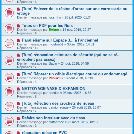
Réponses :
6
[Tuto] Enlever de la résine d'arbre sur une carrosserie ou
vitrage
Dernier message par
jossmho
«
28 juil. 2020, 01:34
Tutos en PDF pour les Nuls
Dernier message par
EAime
«
14 nov. 2019, 22:27
Réponses :
4
Parallélisme sur Espace 3... à l'ancienne!
Dernier message par
moulino51
«
30 juin 2019, 14:01
Réponses :
11
[Tuto] rénovation ceintures de sécurité (qui ne se ré-
enroulent pas assez)
Dernier message par
Babar
«
24 oct. 2018, 04:59
Réponses :
7
[Tuto] Réparer un câble électrique coupé ou endommagé
Dernier message par
Pilou29
«
18 août 2018, 16:30
Réponses :
4
NETTOYAGE VASE D EXPANSION
Dernier message par
pontiac
«
05 nov. 2015, 16:38
Réponses :
2
[Tuto] Réfection des crochets de rideau
Dernier message par
camion rouge
«
26 août 2015, 15:07
Réponses :
7
Refaire son intérieur avec du tissu.
Dernier message par
didtherace
«
23 mars 2015, 18:18
Réponses :
2
réparation pièce en PVC