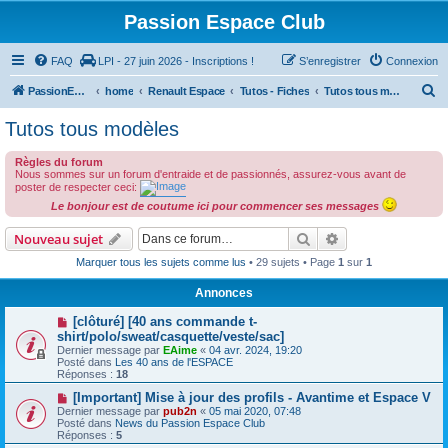
Passion Espace Club
FAQ
LPI - 27 juin 2026 - Inscriptions !
S’enregistrer
Connexion
R
PassionEspaceClub
home
Renault Espace
Tutos - Fiches
Tutos tous modèles
e
Tutos tous modèles
c
Règles du forum
h
Nous sommes sur un forum d'entraide et de passionnés, assurez-vous avant de
e
poster de respecter ceci:
Le bonjour est de coutume ici pour commencer ses messages
r
c
Rechercher
Recherche avanc
Nouveau sujet
h
Marquer tous les sujets comme lus
• 29 sujets • Page
1
sur
1
e
Annonces
r
[clôturé] [40 ans commande t-
shirt/polo/sweat/casquette/veste/sac]
Dernier message par
EAime
«
04 avr. 2024, 19:20
Posté dans
Les 40 ans de l'ESPACE
Réponses :
18
[Important] Mise à jour des profils - Avantime et Espace V
Dernier message par
pub2n
«
05 mai 2020, 07:48
Posté dans
News du Passion Espace Club
Réponses :
5