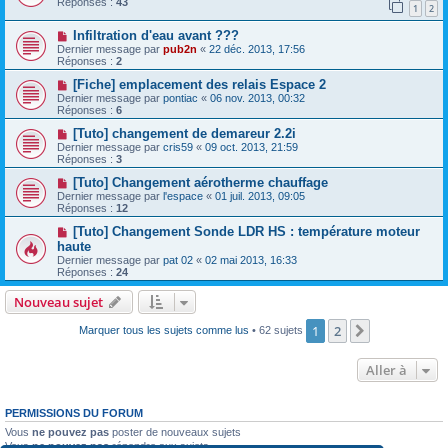
Réponses :
43
1
2
Infiltration d'eau avant ???
Dernier message par
pub2n
«
22 déc. 2013, 17:56
Réponses :
2
[Fiche] emplacement des relais Espace 2
Dernier message par
pontiac
«
06 nov. 2013, 00:32
Réponses :
6
[Tuto] changement de demareur 2.2i
Dernier message par
cris59
«
09 oct. 2013, 21:59
Réponses :
3
[Tuto] Changement aérotherme chauffage
Dernier message par
l'espace
«
01 juil. 2013, 09:05
Réponses :
12
[Tuto] Changement Sonde LDR HS : température moteur
haute
Dernier message par
pat 02
«
02 mai 2013, 16:33
Réponses :
24
Nouveau sujet
1
2
Suivante
Marquer tous les sujets comme lus
• 62 sujets
Aller à
PERMISSIONS DU FORUM
Vous
ne pouvez pas
poster de nouveaux sujets
Vous
ne pouvez pas
répondre aux sujets