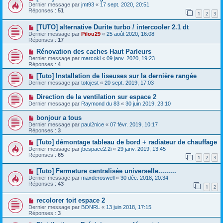
Dernier message par
jmt93
«
17 sept. 2020, 20:51
Réponses :
51
1
2
3
[TUTO] alternative Durite turbo / intercooler 2.1 dt
Dernier message par
Pilou29
«
25 août 2020, 16:08
Réponses :
17
Rénovation des caches Haut Parleurs
Dernier message par
marcokl
«
09 janv. 2020, 19:23
Réponses :
4
[Tuto] Installation de liseuses sur la dernière rangée
Dernier message par
totojest
«
20 sept. 2019, 17:03
Direction de la ventilation sur espace 2
Dernier message par
Raymond du 83
«
30 juin 2019, 23:10
bonjour a tous
Dernier message par
paul2nice
«
07 févr. 2019, 10:17
Réponses :
3
[Tuto] démontage tableau de bord + radiateur de chauffage
Dernier message par
jbespace2.2i
«
29 janv. 2019, 13:45
Réponses :
65
1
2
3
[Tuto] Fermeture centralisée universelle.........
Dernier message par
maxderoswell
«
30 déc. 2018, 20:34
Réponses :
43
1
2
recolorer toit espace 2
Dernier message par
BONRL
«
13 juin 2018, 17:15
Réponses :
3