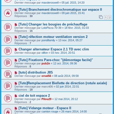
Dernier message par
maxderoswell
«
05 juil. 2015, 14:20
[Tuto] Branchement électrochromatique sur espace II
Dernier message par
maxderoswell
«
09 juin 2015, 15:41
Réponses :
30
1
2
[Tuto] Changer les bougies de préchauffage
Dernier message par
LoloPizza 70-39
«
18 févr. 2015, 01:03
Réponses :
16
[Tuto] réfection moteur ventilation version 2
Dernier message par
pondifamily
«
13 nov. 2014, 05:27
Réponses :
7
Changer alternateur Espace 2.1 TD avec clim
Dernier message par
olifon
«
03 nov. 2014, 20:51
[Tuto] Fixations Pare-choc "(démontage facile)"
Dernier message par
pub2n
«
12 oct. 2014, 09:36
Réponses :
8
[tuto] distribution J8S
Dernier message par
orval56
«
08 août 2014, 09:58
[Tuto]Remplacement Biellette de direction (rotule axiale)
Dernier message par
marcnl06
«
02 juin 2014, 22:01
Réponses :
18
ciel de toit espace 2
Dernier message par
Pilou29
«
12 mai 2014, 20:12
Réponses :
2
[Tuto] Vidange moteur - Espace II
Dernier message par
camion rouge
«
26 mars 2014, 14:00