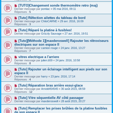
[TUTO]Changement sonde thermomètre retro (maj)
Dernier message par
pontiac
«
05 mai 2016, 09:11
Réponses :
5
[Tuto] Réfection ailettes du tableau de bord
Dernier message par
ChtioCARNE
«
29 avr. 2016, 16:09
Réponses :
3
[Tuto] Réparé la platine à fusibles!
Dernier message par
Grizzly Sauvage
«
27 avr. 2016, 19:51
[Tuto][Méthode 1][maxderoswell] Rajouter les rétroviseurs
électriques sur son espace II
Dernier message par
camion rouge
«
24 janv. 2016, 13:27
Réponses :
7
vitres electrique a l'arriere
Dernier message par
julien.b59
«
24 janv. 2016, 10:58
Réponses :
8
[Tuto] Rajouter un éclairage intelligent aux pieds sur son
espace II
Dernier message par
harry
«
23 janv. 2016, 17:14
Réponses :
4
[Tuto] Réparation bras arrière essui-glace
Dernier message par
Arnold454545
«
30 août 2015, 08:59
Réponses :
12
[Tuto] Vitre séquentielle AV côté passager
Dernier message par
maxderoswell
«
28 août 2015, 20:27
[Tuto] Remplacer les prises brûlées de la platine fusibles
de son espace II