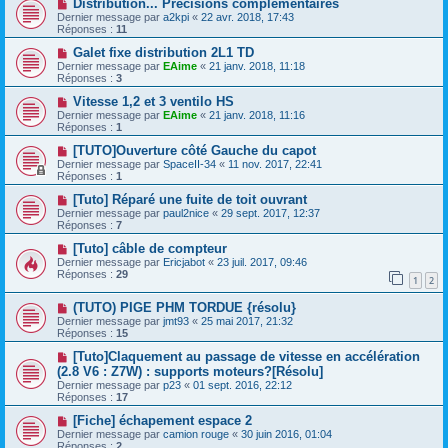
Distribution... Précisions complémentaires
Dernier message par
a2kpi
«
22 avr. 2018, 17:43
Réponses :
11
Galet fixe distribution 2L1 TD
Dernier message par
EAime
«
21 janv. 2018, 11:18
Réponses :
3
Vitesse 1,2 et 3 ventilo HS
Dernier message par
EAime
«
21 janv. 2018, 11:16
Réponses :
1
[TUTO]Ouverture côté Gauche du capot
Dernier message par
SpaceII-34
«
11 nov. 2017, 22:41
Réponses :
1
[Tuto] Réparé une fuite de toit ouvrant
Dernier message par
paul2nice
«
29 sept. 2017, 12:37
Réponses :
7
[Tuto] câble de compteur
Dernier message par
Ericjabot
«
23 juil. 2017, 09:46
Réponses :
29
1
2
(TUTO) PIGE PHM TORDUE {résolu}
Dernier message par
jmt93
«
25 mai 2017, 21:32
Réponses :
15
[Tuto]Claquement au passage de vitesse en accélération
(2.8 V6 : Z7W) : supports moteurs?[Résolu]
Dernier message par
p23
«
01 sept. 2016, 22:12
Réponses :
17
[Fiche] échapement espace 2
Dernier message par
camion rouge
«
30 juin 2016, 01:04
Réponses :
2