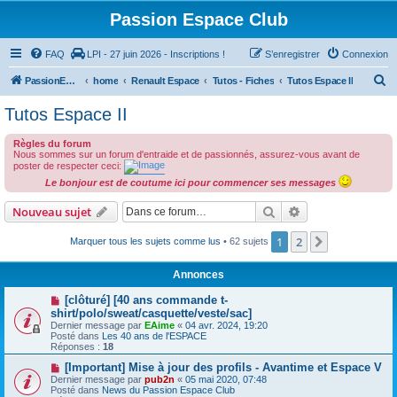
Passion Espace Club
FAQ
LPI - 27 juin 2026 - Inscriptions !
S’enregistrer
Connexion
R
PassionEspaceClub
home
Renault Espace
Tutos - Fiches
Tutos Espace II
e
Tutos Espace II
c
Règles du forum
h
Nous sommes sur un forum d'entraide et de passionnés, assurez-vous avant de
e
poster de respecter ceci:
Le bonjour est de coutume ici pour commencer ses messages
r
c
Rechercher
Recherche avanc
Nouveau sujet
h
1
2
Suivante
Marquer tous les sujets comme lus
• 62 sujets
e
r
Annonces
[clôturé] [40 ans commande t-
shirt/polo/sweat/casquette/veste/sac]
Dernier message par
EAime
«
04 avr. 2024, 19:20
Posté dans
Les 40 ans de l'ESPACE
Réponses :
18
[Important] Mise à jour des profils - Avantime et Espace V
Dernier message par
pub2n
«
05 mai 2020, 07:48
Posté dans
News du Passion Espace Club