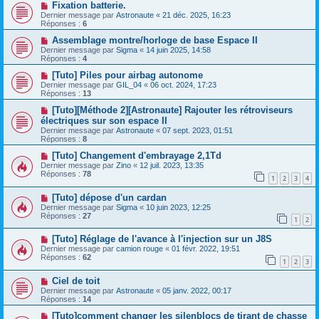
Fixation batterie.
Dernier message par
Astronaute
«
21 déc. 2025, 16:23
Réponses :
6
Assemblage montre/horloge de base Espace II
Dernier message par
Sigma
«
14 juin 2025, 14:58
Réponses :
4
[Tuto] Piles pour airbag autonome
Dernier message par
GIL_04
«
06 oct. 2024, 17:23
Réponses :
13
[Tuto][Méthode 2][Astronaute] Rajouter les rétroviseurs
électriques sur son espace II
Dernier message par
Astronaute
«
07 sept. 2023, 01:51
Réponses :
8
[Tuto] Changement d'embrayage 2,1Td
Dernier message par
Zino
«
12 juil. 2023, 13:35
Réponses :
78
1
2
3
4
[Tuto] dépose d'un cardan
Dernier message par
Sigma
«
10 juin 2023, 12:25
Réponses :
27
1
2
[Tuto] Réglage de l'avance à l'injection sur un J8S
Dernier message par
camion rouge
«
01 févr. 2022, 19:51
Réponses :
62
1
2
3
Ciel de toit
Dernier message par
Astronaute
«
05 janv. 2022, 00:17
Réponses :
14
[Tuto]comment changer les silenblocs de tirant de chasse