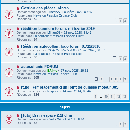
Réponses :
5
Gestion des pièces jointes
Dernier message par
Tristan27
«
03 févr. 2022, 09:35
Posté dans
News du Passion Espace Club
Réponses :
42
1
2
réédition banniere forum, mi fevrier 2019
Dernier message par
Miharu59
«
22 nov. 2020, 23:47
Posté dans
La boutique "Passion-Espace-Club"
Réponses :
24
Réédition autocollant logo forum 01/12/2018
Dernier message par
€$p@Ce IV & V & 6
«
01 juin 2026, 01:17
Posté dans
La boutique "Passion-Espace-Club"
Réponses :
36
1
2
autocollants FORUM
Dernier message par
EAime
«
17 nov. 2025, 19:31
Posté dans
News du Passion Espace Club
Réponses :
165
1
4
5
6
7
…
[tuto] Remplacement d'un joint de culasse moteur J8S
Dernier message par
l'espace
«
14 janv. 2014, 18:44
Réponses :
314
1
10
11
12
13
…
Sujets
[Tuto] Distri espace 2.2I clim
Dernier message par
Clad
«
29 oct. 2013, 16:14
Réponses :
32
1
2