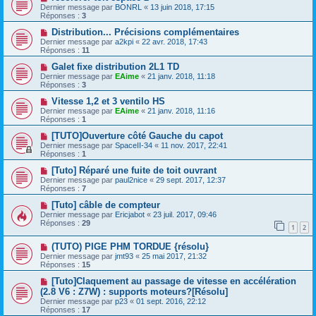
Dernier message par
BONRL
«
13 juin 2018, 17:15
Réponses :
3
Distribution... Précisions complémentaires
Dernier message par
a2kpi
«
22 avr. 2018, 17:43
Réponses :
11
Galet fixe distribution 2L1 TD
Dernier message par
EAime
«
21 janv. 2018, 11:18
Réponses :
3
Vitesse 1,2 et 3 ventilo HS
Dernier message par
EAime
«
21 janv. 2018, 11:16
Réponses :
1
[TUTO]Ouverture côté Gauche du capot
Dernier message par
SpaceII-34
«
11 nov. 2017, 22:41
Réponses :
1
[Tuto] Réparé une fuite de toit ouvrant
Dernier message par
paul2nice
«
29 sept. 2017, 12:37
Réponses :
7
[Tuto] câble de compteur
Dernier message par
Ericjabot
«
23 juil. 2017, 09:46
Réponses :
29
1
2
(TUTO) PIGE PHM TORDUE {résolu}
Dernier message par
jmt93
«
25 mai 2017, 21:32
Réponses :
15
[Tuto]Claquement au passage de vitesse en accélération
(2.8 V6 : Z7W) : supports moteurs?[Résolu]
Dernier message par
p23
«
01 sept. 2016, 22:12
Réponses :
17