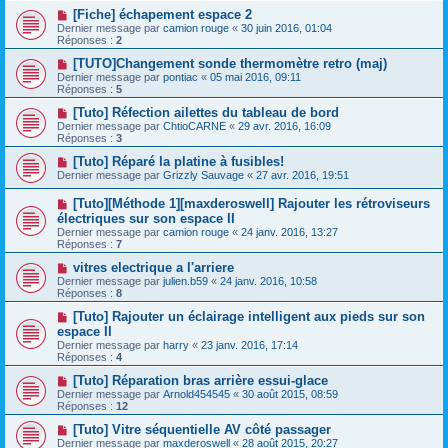
[Fiche] échapement espace 2
Dernier message par
camion rouge
«
30 juin 2016, 01:04
Réponses :
2
[TUTO]Changement sonde thermomètre retro (maj)
Dernier message par
pontiac
«
05 mai 2016, 09:11
Réponses :
5
[Tuto] Réfection ailettes du tableau de bord
Dernier message par
ChtioCARNE
«
29 avr. 2016, 16:09
Réponses :
3
[Tuto] Réparé la platine à fusibles!
Dernier message par
Grizzly Sauvage
«
27 avr. 2016, 19:51
[Tuto][Méthode 1][maxderoswell] Rajouter les rétroviseurs
électriques sur son espace II
Dernier message par
camion rouge
«
24 janv. 2016, 13:27
Réponses :
7
vitres electrique a l'arriere
Dernier message par
julien.b59
«
24 janv. 2016, 10:58
Réponses :
8
[Tuto] Rajouter un éclairage intelligent aux pieds sur son
espace II
Dernier message par
harry
«
23 janv. 2016, 17:14
Réponses :
4
[Tuto] Réparation bras arrière essui-glace
Dernier message par
Arnold454545
«
30 août 2015, 08:59
Réponses :
12
[Tuto] Vitre séquentielle AV côté passager
Dernier message par
maxderoswell
«
28 août 2015, 20:27