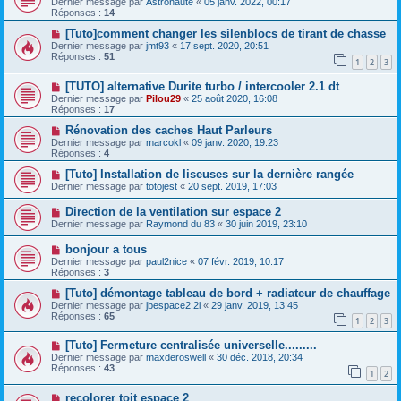
Dernier message par
Astronaute
«
05 janv. 2022, 00:17
Réponses :
14
[Tuto]comment changer les silenblocs de tirant de chasse
Dernier message par
jmt93
«
17 sept. 2020, 20:51
Réponses :
51
1
2
3
[TUTO] alternative Durite turbo / intercooler 2.1 dt
Dernier message par
Pilou29
«
25 août 2020, 16:08
Réponses :
17
Rénovation des caches Haut Parleurs
Dernier message par
marcokl
«
09 janv. 2020, 19:23
Réponses :
4
[Tuto] Installation de liseuses sur la dernière rangée
Dernier message par
totojest
«
20 sept. 2019, 17:03
Direction de la ventilation sur espace 2
Dernier message par
Raymond du 83
«
30 juin 2019, 23:10
bonjour a tous
Dernier message par
paul2nice
«
07 févr. 2019, 10:17
Réponses :
3
[Tuto] démontage tableau de bord + radiateur de chauffage
Dernier message par
jbespace2.2i
«
29 janv. 2019, 13:45
Réponses :
65
1
2
3
[Tuto] Fermeture centralisée universelle.........
Dernier message par
maxderoswell
«
30 déc. 2018, 20:34
Réponses :
43
1
2
recolorer toit espace 2