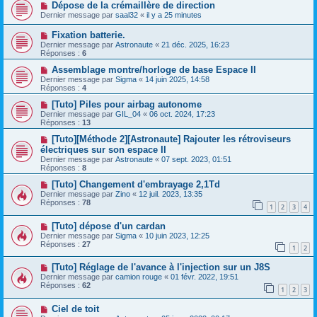
Dépose de la crémaillère de direction
Dernier message par
saal32
«
il y a 25 minutes
Fixation batterie.
Dernier message par
Astronaute
«
21 déc. 2025, 16:23
Réponses :
6
Assemblage montre/horloge de base Espace II
Dernier message par
Sigma
«
14 juin 2025, 14:58
Réponses :
4
[Tuto] Piles pour airbag autonome
Dernier message par
GIL_04
«
06 oct. 2024, 17:23
Réponses :
13
[Tuto][Méthode 2][Astronaute] Rajouter les rétroviseurs
électriques sur son espace II
Dernier message par
Astronaute
«
07 sept. 2023, 01:51
Réponses :
8
[Tuto] Changement d'embrayage 2,1Td
Dernier message par
Zino
«
12 juil. 2023, 13:35
Réponses :
78
1
2
3
4
[Tuto] dépose d'un cardan
Dernier message par
Sigma
«
10 juin 2023, 12:25
Réponses :
27
1
2
[Tuto] Réglage de l'avance à l'injection sur un J8S
Dernier message par
camion rouge
«
01 févr. 2022, 19:51
Réponses :
62
1
2
3
Ciel de toit