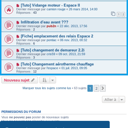
[Tuto] Vidange moteur - Espace II
Dernier message par
camion rouge
«
26 mars 2014, 14:00
Réponses :
43
1
2
Infiltration d'eau avant ???
Dernier message par
pub2n
«
22 déc. 2013, 17:56
Réponses :
2
[Fiche] emplacement des relais Espace 2
Dernier message par
pontiac
«
06 nov. 2013, 00:32
Réponses :
6
[Tuto] changement de demareur 2.2i
Dernier message par
cris59
«
09 oct. 2013, 21:59
Réponses :
3
[Tuto] Changement aérotherme chauffage
Dernier message par
l'espace
«
01 juil. 2013, 09:05
Réponses :
12
Nouveau sujet
1
2
Suivante
Marquer tous les sujets comme lus
• 63 sujets
Aller à
PERMISSIONS DU FORUM
Vous
ne pouvez pas
poster de nouveaux sujets
Vous
ne pouvez pas
répondre aux sujets
Vous
ne pouvez pas
modifier vos messages