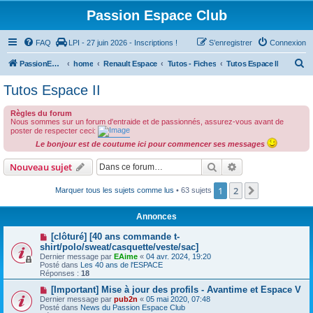
Passion Espace Club
FAQ
LPI - 27 juin 2026 - Inscriptions !
S’enregistrer
Connexion
R
PassionEspaceClub
home
Renault Espace
Tutos - Fiches
Tutos Espace II
e
Tutos Espace II
c
Règles du forum
h
Nous sommes sur un forum d'entraide et de passionnés, assurez-vous avant de
e
poster de respecter ceci:
Le bonjour est de coutume ici pour commencer ses messages
r
c
Rechercher
Recherche avanc
Nouveau sujet
h
1
2
Suivante
Marquer tous les sujets comme lus
• 63 sujets
e
r
Annonces
[clôturé] [40 ans commande t-
shirt/polo/sweat/casquette/veste/sac]
Dernier message par
EAime
«
04 avr. 2024, 19:20
Posté dans
Les 40 ans de l'ESPACE
Réponses :
18
[Important] Mise à jour des profils - Avantime et Espace V
Dernier message par
pub2n
«
05 mai 2020, 07:48
Posté dans
News du Passion Espace Club