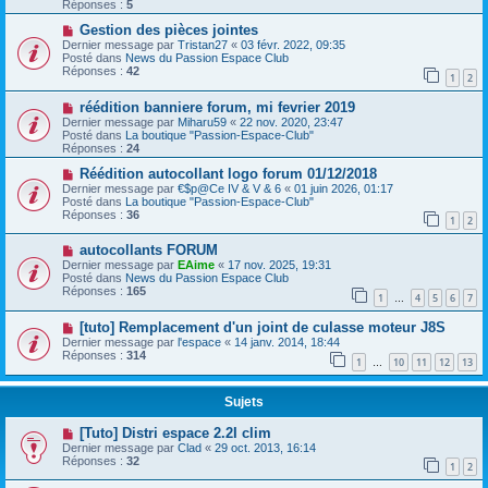
Réponses :
5
Gestion des pièces jointes
Dernier message par
Tristan27
«
03 févr. 2022, 09:35
Posté dans
News du Passion Espace Club
Réponses :
42
1
2
réédition banniere forum, mi fevrier 2019
Dernier message par
Miharu59
«
22 nov. 2020, 23:47
Posté dans
La boutique "Passion-Espace-Club"
Réponses :
24
Réédition autocollant logo forum 01/12/2018
Dernier message par
€$p@Ce IV & V & 6
«
01 juin 2026, 01:17
Posté dans
La boutique "Passion-Espace-Club"
Réponses :
36
1
2
autocollants FORUM
Dernier message par
EAime
«
17 nov. 2025, 19:31
Posté dans
News du Passion Espace Club
Réponses :
165
1
4
5
6
7
…
[tuto] Remplacement d'un joint de culasse moteur J8S
Dernier message par
l'espace
«
14 janv. 2014, 18:44
Réponses :
314
1
10
11
12
13
…
Sujets
[Tuto] Distri espace 2.2I clim
Dernier message par
Clad
«
29 oct. 2013, 16:14
Réponses :
32
1
2