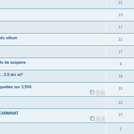
21
23
17
e du vélum
21
17
gle de suspens
8
, 2.0 dci et?
16
quettes sur 3,5V6
31
1
2
22
 CARMINAT
27
1
2
1