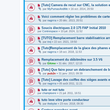
[Tuto] Camera de recul sur CNC, la solution
par
MyPumasAndMe
»
16 oct. 2014, 20:50
Voici comment régler les problèmes de carte
par
nagrrra
»
20 déc. 2013, 20:51
Soucis électriques 2.0 175 FAP Initial 2010
par
Contrespace
»
10 juil. 2024, 11:52
[TUTO] Remplacement barre stabilisatrice ar
par
trej
»
22 oct. 2021, 19:50
[Tuto]Remplacement de la glace des phares e
par
nagrrra
»
18 oct. 2018, 11:53
Remplacement du débitmètre sur 3.5 V6
par
EAime
»
31 déc. 2017, 12:15
[Tuto] Que faire pour un debranchement de ba
par
pub2n
»
31 janv. 2013, 09:39
[Tuto] Lavage des coiffes des sièges avants 
par
nagrrra
»
05 août 2011, 11:21
tuto or not tuto
par
champisere
»
21 juil. 2011, 16:51
tuto leve vitre porte conducteur
par
thebybe
»
23 nov. 2018, 09:30
Capteur parechoc avant