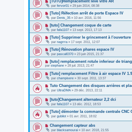
[TUTO]Remplacement lève vitre AR
par
fervor01
»
29 juin 2014, 08:38
[Tuto] Réfection arrêt de porte Espace IV
par
Denis_35
»
10 avr. 2016, 11:56
[tuto] Changement coque de carte
par
fafa1107
»
13 sept. 2013, 17:13
[Tuto] Supprimer le grincement à l'ouvertur
par
nagrrra
»
17 sept. 2011, 12:07
[Tuto] Rénovation phares espace IV
par
pascal0370
»
23 juin 2015, 21:37
[tuto] remplacement rotule inferieur de trian
par
stephane
»
28 juil. 2013, 21:47
[Tuto] remplacement Filtre à air espace IV 1.9 
par
champisere
»
30 sept. 2011, 13:37
Tuto Changement des disques arrières et pla
par
UltraDMA
»
29 déc. 2013, 22:11
[tuto]Changement alternateur 2,2 dci
par
fafa1107
»
13 déc. 2012, 18:53
[Tuto] démonter la commande centrale CNC
par
gubilot
»
01 avr. 2011, 18:02
Changement capteur abs
par
blacksamourai
»
10 avr. 2018, 21:55