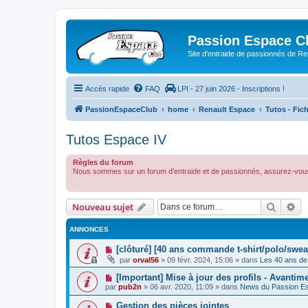
Passion Espace C
Site d'entraide de passionnés de R
Accès rapide
FAQ
LPI - 27 juin 2026 - Inscriptions !
PassionEspaceClub
home
Renault Espace
Tutos - Fic
Tutos Espace IV
Règles du forum
Nous sommes sur un forum d'entraide et de passionnés, assurez-vous
Recher
Re
Nouveau sujet
ANNONCES
[clôturé] [40 ans commande t-shirt/polo/swea
par
orval56
»
09 févr. 2024, 15:06
» dans
Les 40 ans de
[Important] Mise à jour des profils - Avantim
par
pub2n
»
06 avr. 2020, 11:09
» dans
News du Passion E
Gestion des pièces jointes