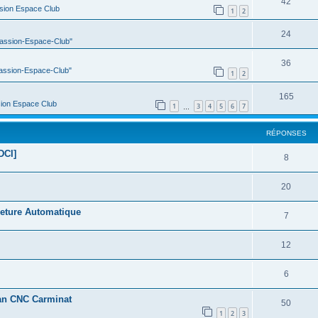
42
sion Espace Club
1
2
24
Passion-Espace-Club"
36
Passion-Espace-Club"
1
2
165
ion Espace Club
1
3
4
5
6
7
…
RÉPONSES
DCI]
8
20
meture Automatique
7
12
6
cran CNC Carminat
50
1
2
3