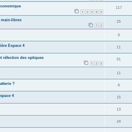
 economique
117
1
2
3
4
5
 main-libres
25
1
2
0
rière Espace 4
11
t réfection des optiques
51
1
2
3
11
tterie ?
6
espace 4
15
13
24