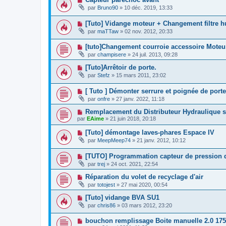
par
Bruno90
»
10 déc. 2019, 13:33
[Tuto] Vidange moteur + Changement filtre h
par
maTTaw
»
02 nov. 2012, 20:33
[tuto]Changement courroie accessoire Moteu
par
champisere
»
24 juil. 2013, 09:28
[Tuto]Arrêtoir de porte.
par
Stefz
»
15 mars 2011, 23:02
[ Tuto ] Démonter serrure et poignée de porte
par
onfre
»
27 janv. 2022, 11:18
Remplacement du Distributeur Hydraulique s
par
EAime
»
21 juin 2018, 20:18
[Tuto] démontage laves-phares Espace IV
par
MeepMeep74
»
21 janv. 2012, 10:12
[TUTO] Programmation capteur de pression 
par
trej
»
24 oct. 2021, 22:54
Réparation du volet de recyclage d'air
par
totojest
»
27 mai 2020, 00:54
[Tuto] vidange BVA SU1
par
chris86
»
03 mars 2012, 23:20
bouchon remplissage Boite manuelle 2.0 17