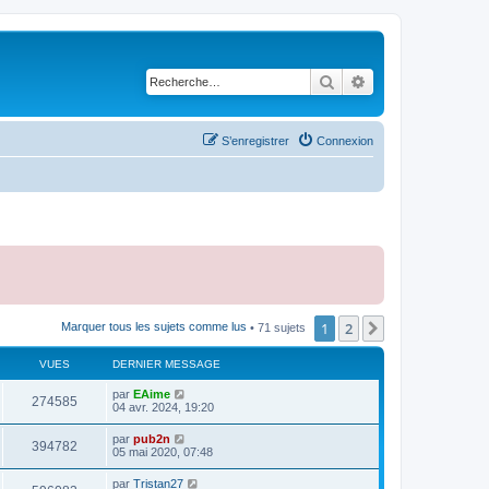
Rechercher
Recherche avancé
S’enregistrer
Connexion
1
2
Suivante
Marquer tous les sujets comme lus
• 71 sujets
VUES
DERNIER MESSAGE
par
EAime
274585
04 avr. 2024, 19:20
par
pub2n
394782
05 mai 2020, 07:48
par
Tristan27