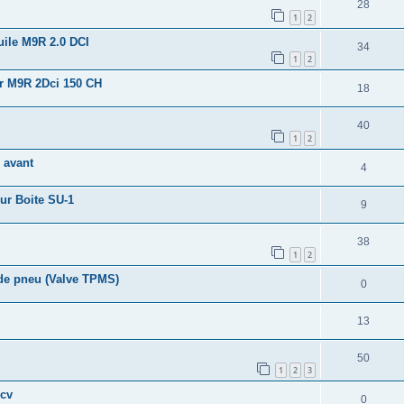
28
1
2
uile M9R 2.0 DCI
34
1
2
r M9R 2Dci 150 CH
18
40
1
2
 avant
4
ur Boite SU-1
9
38
1
2
de pneu (Valve TPMS)
0
13
50
1
2
3
5cv
0