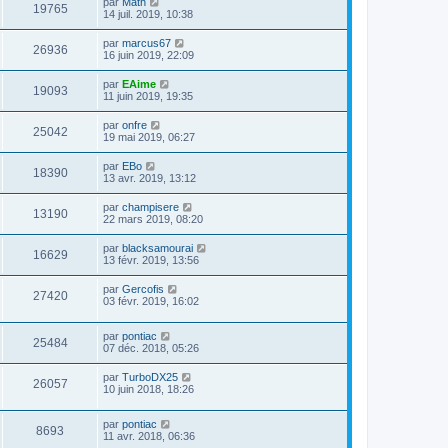
par
Math
19765
14 juil. 2019, 10:38
par
marcus67
26936
16 juin 2019, 22:09
par
EAime
19093
11 juin 2019, 19:35
par
onfre
25042
19 mai 2019, 06:27
par
EBo
18390
13 avr. 2019, 13:12
par
champisere
13190
22 mars 2019, 08:20
par
blacksamourai
16629
13 févr. 2019, 13:56
par
Gercofis
27420
03 févr. 2019, 16:02
par
pontiac
25484
07 déc. 2018, 05:26
par
TurboDX25
26057
10 juin 2018, 18:26
par
pontiac
8693
11 avr. 2018, 06:36