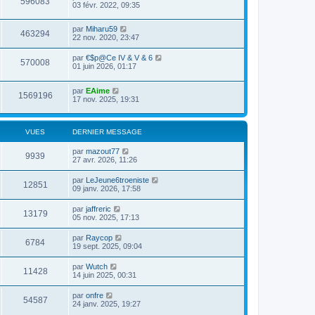
596083
03 févr. 2022, 09:35
par
Miharu59
463294
22 nov. 2020, 23:47
par
€$p@Ce IV & V & 6
570008
01 juin 2026, 01:17
par
EAime
1569196
17 nov. 2025, 19:31
VUES
DERNIER MESSAGE
par
mazout77
9939
27 avr. 2026, 11:26
par
LeJeune6troeniste
12851
09 janv. 2026, 17:58
par
jaffreric
13179
05 nov. 2025, 17:13
par
Raycop
6784
19 sept. 2025, 09:04
par
Wutch
11428
14 juin 2025, 00:31
par
onfre
54587
24 janv. 2025, 19:27