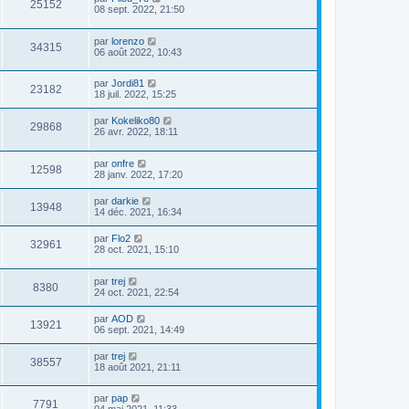
25152
08 sept. 2022, 21:50
par
lorenzo
34315
06 août 2022, 10:43
par
Jordi81
23182
18 juil. 2022, 15:25
par
Kokeliko80
29868
26 avr. 2022, 18:11
par
onfre
12598
28 janv. 2022, 17:20
par
darkie
13948
14 déc. 2021, 16:34
par
Flo2
32961
28 oct. 2021, 15:10
par
trej
8380
24 oct. 2021, 22:54
par
AOD
13921
06 sept. 2021, 14:49
par
trej
38557
18 août 2021, 21:11
par
pap
7791