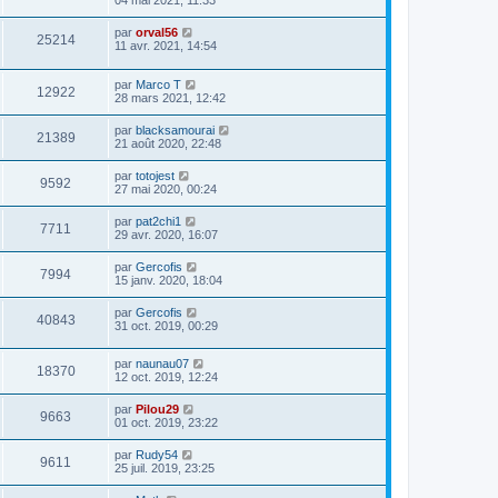
04 mai 2021, 11:33
par
orval56
25214
11 avr. 2021, 14:54
par
Marco T
12922
28 mars 2021, 12:42
par
blacksamourai
21389
21 août 2020, 22:48
par
totojest
9592
27 mai 2020, 00:24
par
pat2chi1
7711
29 avr. 2020, 16:07
par
Gercofis
7994
15 janv. 2020, 18:04
par
Gercofis
40843
31 oct. 2019, 00:29
par
naunau07
18370
12 oct. 2019, 12:24
par
Pilou29
9663
01 oct. 2019, 23:22
par
Rudy54
9611
25 juil. 2019, 23:25