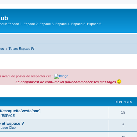
lub
enault Espace 1, Espace 2, Espace 3, Espace 4, Espace 5, Espace 6
hes
Tutos Espace IV
 avant de poster de respecter ceci:
Le bonjour est de coutume ici pour commencer ses messages
cher
cherche avancée
RÉPONSES
t/casquette/veste/sac]
18
 l'ESPACE
e et Espace V
5
space Club