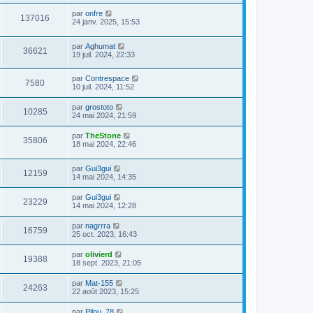
par
onfre
137016
24 janv. 2025, 15:53
par
Aghumat
36621
19 juil. 2024, 22:33
par
Contrespace
7580
10 juil. 2024, 11:52
par
grostoto
10285
24 mai 2024, 21:59
par
TheStone
35806
18 mai 2024, 22:46
par
Gui3gui
12159
14 mai 2024, 14:35
par
Gui3gui
23229
14 mai 2024, 12:28
par
nagrrra
16759
25 oct. 2023, 16:43
par
olivierd
19388
18 sept. 2023, 21:05
par
Mat-155
24263
22 août 2023, 15:25
par
Pilou_78