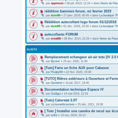
par
spproust
»
08 juil. 2019, 12:24
» dans
News du Pas
réédition banniere forum, mi fevrier 2019
par
dom89
»
27 janv. 2019, 00:45
» dans
La boutique "
Réédition autocollant logo forum 01/12/2018
par
dom89
»
01 déc. 2018, 10:32
» dans
La boutique "
autocollants FORUM
par
orval56
»
06 févr. 2014, 22:26
» dans
News du Pass
SUJETS
Remplacement echangeur air-air tuto [IV 2.0 
par
Bycker
»
25 avr. 2020, 11:46
[Tuto] Faire un fiche AUX pour Cabasse
par
Poulpy89
»
22 févr. 2020, 19:08
[TUTO] Rétros extérieurs à Ouverture et Fer
par
Davidrwt
»
16 juil. 2017, 19:45
Documentation technique Espace IV
par
Gui3gui
»
14 mai 2024, 12:19
[Tuto] Calorstat 2.0T
par
LeJeune6troeniste
»
25 déc. 2021, 19:38
[ Tuto ] Installer une caméra de recul sur é
par
onfre
»
14 nov. 2019, 16:13