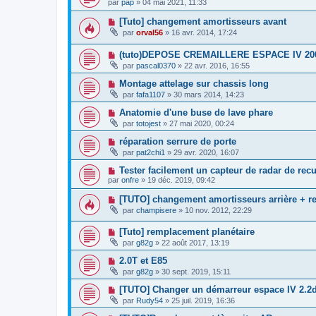
par
pap
»
04 mai 2021, 11:33
[Tuto] changement amortisseurs avant
par
orval56
»
16 avr. 2014, 17:24
(tuto)DEPOSE CREMAILLERE ESPACE IV 20
par
pascal0370
»
22 avr. 2016, 16:55
Montage attelage sur chassis long
par
fafa1107
»
30 mars 2014, 14:23
Anatomie d'une buse de lave phare
par
totojest
»
27 mai 2020, 00:24
réparation serrure de porte
par
pat2chi1
»
29 avr. 2020, 16:07
Tester facilement un capteur de radar de recu
par
onfre
»
19 déc. 2019, 09:42
[TUTO] changement amortisseurs arrière + r
par
champisere
»
10 nov. 2012, 22:29
[Tuto] remplacement planétaire
par
g82g
»
22 août 2017, 13:19
2.0T et E85
par
g82g
»
30 sept. 2019, 15:11
[TUTO] Changer un démarreur espace IV 2.2d
par
Rudy54
»
25 juil. 2019, 16:36