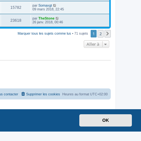
par
Somaxgt
15782
09 mars 2018, 22:45
par
TheStone
23618
26 janv. 2018, 00:46
1
2
Suivante
Marquer tous les sujets comme lus
• 71 sujets
Aller à
s contacter
Supprimer les cookies
Heures au format
UTC+02:00
OK