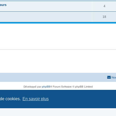
teurs
4
18
Nou
Développé par
phpBB
® Forum Software © phpBB Limited
Traduit par
phpBB-fr.com
Confidentialité
|
Conditions
 de cookies.
En savoir plus