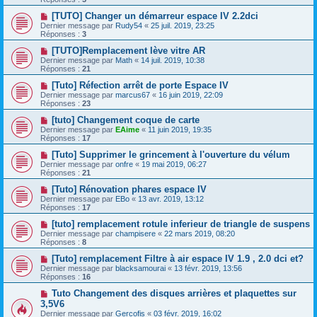
[TUTO] Changer un démarreur espace IV 2.2dci
Dernier message par
Rudy54
«
25 juil. 2019, 23:25
Réponses :
3
[TUTO]Remplacement lève vitre AR
Dernier message par
Math
«
14 juil. 2019, 10:38
Réponses :
21
[Tuto] Réfection arrêt de porte Espace IV
Dernier message par
marcus67
«
16 juin 2019, 22:09
Réponses :
23
[tuto] Changement coque de carte
Dernier message par
EAime
«
11 juin 2019, 19:35
Réponses :
17
[Tuto] Supprimer le grincement à l'ouverture du vélum
Dernier message par
onfre
«
19 mai 2019, 06:27
Réponses :
21
[Tuto] Rénovation phares espace IV
Dernier message par
EBo
«
13 avr. 2019, 13:12
Réponses :
17
[tuto] remplacement rotule inferieur de triangle de suspens
Dernier message par
champisere
«
22 mars 2019, 08:20
Réponses :
8
[Tuto] remplacement Filtre à air espace IV 1.9 , 2.0 dci et?
Dernier message par
blacksamourai
«
13 févr. 2019, 13:56
Réponses :
16
Tuto Changement des disques arrières et plaquettes sur
3,5V6
Dernier message par
Gercofis
«
03 févr. 2019, 16:02