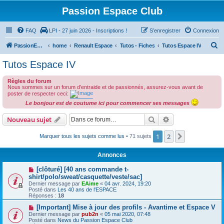
Passion Espace Club
FAQ
LPI - 27 juin 2026 - Inscriptions !
S’enregistrer
Connexion
R
PassionEspaceClub
home
Renault Espace
Tutos - Fiches
Tutos Espace IV
e
Tutos Espace IV
c
Règles du forum
h
Nous sommes sur un forum d'entraide et de passionnés, assurez-vous avant de
e
poster de respecter ceci:
Le bonjour est de coutume ici pour commencer ses messages
r
c
Rechercher
Recherche avanc
Nouveau sujet
h
1
2
Suivante
Marquer tous les sujets comme lus
• 71 sujets
e
r
Annonces
[clôturé] [40 ans commande t-
shirt/polo/sweat/casquette/veste/sac]
Dernier message par
EAime
«
04 avr. 2024, 19:20
Posté dans
Les 40 ans de l'ESPACE
Réponses :
18
[Important] Mise à jour des profils - Avantime et Espace V
Dernier message par
pub2n
«
05 mai 2020, 07:48
Posté dans
News du Passion Espace Club