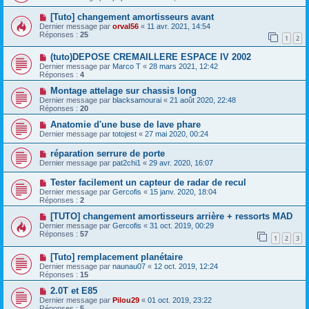
[Tuto] changement amortisseurs avant
Dernier message par
orval56
«
11 avr. 2021, 14:54
Réponses :
25
1
2
(tuto)DEPOSE CREMAILLERE ESPACE IV 2002
Dernier message par
Marco T
«
28 mars 2021, 12:42
Réponses :
4
Montage attelage sur chassis long
Dernier message par
blacksamourai
«
21 août 2020, 22:48
Réponses :
20
Anatomie d'une buse de lave phare
Dernier message par
totojest
«
27 mai 2020, 00:24
réparation serrure de porte
Dernier message par
pat2chi1
«
29 avr. 2020, 16:07
Tester facilement un capteur de radar de recul
Dernier message par
Gercofis
«
15 janv. 2020, 18:04
Réponses :
2
[TUTO] changement amortisseurs arrière + ressorts MAD
Dernier message par
Gercofis
«
31 oct. 2019, 00:29
Réponses :
57
1
2
3
[Tuto] remplacement planétaire
Dernier message par
naunau07
«
12 oct. 2019, 12:24
Réponses :
15
2.0T et E85
Dernier message par
Pilou29
«
01 oct. 2019, 23:22
Réponses :
5