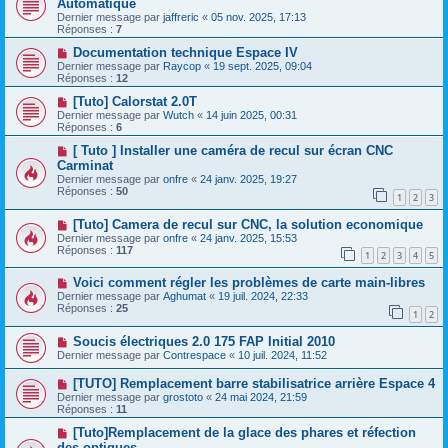
Automatique
Dernier message par
jaffreric
«
05 nov. 2025, 17:13
Réponses :
7
Documentation technique Espace IV
Dernier message par
Raycop
«
19 sept. 2025, 09:04
Réponses :
12
[Tuto] Calorstat 2.0T
Dernier message par
Wutch
«
14 juin 2025, 00:31
Réponses :
6
[ Tuto ] Installer une caméra de recul sur écran CNC
Carminat
Dernier message par
onfre
«
24 janv. 2025, 19:27
Réponses :
50
1
2
3
[Tuto] Camera de recul sur CNC, la solution economique
Dernier message par
onfre
«
24 janv. 2025, 15:53
Réponses :
117
1
2
3
4
5
Voici comment régler les problèmes de carte main-libres
Dernier message par
Aghumat
«
19 juil. 2024, 22:33
Réponses :
25
1
2
Soucis électriques 2.0 175 FAP Initial 2010
Dernier message par
Contrespace
«
10 juil. 2024, 11:52
[TUTO] Remplacement barre stabilisatrice arrière Espace 4
Dernier message par
grostoto
«
24 mai 2024, 21:59
Réponses :
11
[Tuto]Remplacement de la glace des phares et réfection
des optiques