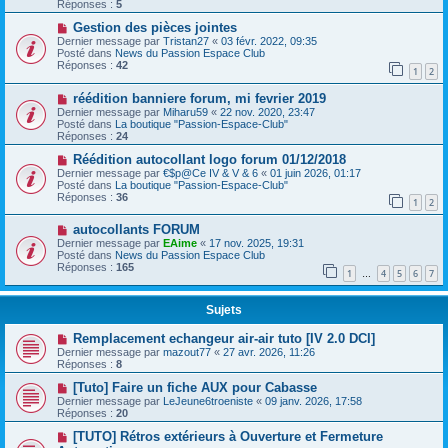
Réponses :
5
Gestion des pièces jointes
Dernier message par
Tristan27
«
03 févr. 2022, 09:35
Posté dans
News du Passion Espace Club
Réponses :
42
1
2
réédition banniere forum, mi fevrier 2019
Dernier message par
Miharu59
«
22 nov. 2020, 23:47
Posté dans
La boutique "Passion-Espace-Club"
Réponses :
24
Réédition autocollant logo forum 01/12/2018
Dernier message par
€$p@Ce IV & V & 6
«
01 juin 2026, 01:17
Posté dans
La boutique "Passion-Espace-Club"
Réponses :
36
1
2
autocollants FORUM
Dernier message par
EAime
«
17 nov. 2025, 19:31
Posté dans
News du Passion Espace Club
Réponses :
165
1
4
5
6
7
…
Sujets
Remplacement echangeur air-air tuto [IV 2.0 DCI]
Dernier message par
mazout77
«
27 avr. 2026, 11:26
Réponses :
8
[Tuto] Faire un fiche AUX pour Cabasse
Dernier message par
LeJeune6troeniste
«
09 janv. 2026, 17:58
Réponses :
20
[TUTO] Rétros extérieurs à Ouverture et Fermeture