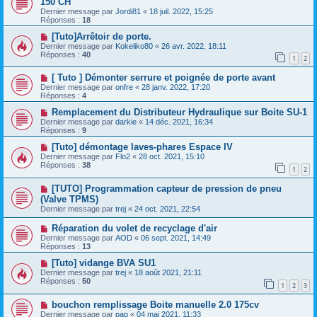
150 CH
Dernier message par
Jordi81
«
18 juil. 2022, 15:25
Réponses :
18
[Tuto]Arrêtoir de porte.
Dernier message par
Kokeliko80
«
26 avr. 2022, 18:11
Réponses :
40
1
2
[ Tuto ] Démonter serrure et poignée de porte avant
Dernier message par
onfre
«
28 janv. 2022, 17:20
Réponses :
4
Remplacement du Distributeur Hydraulique sur Boite SU-1
Dernier message par
darkie
«
14 déc. 2021, 16:34
Réponses :
9
[Tuto] démontage laves-phares Espace IV
Dernier message par
Flo2
«
28 oct. 2021, 15:10
Réponses :
38
1
2
[TUTO] Programmation capteur de pression de pneu
(Valve TPMS)
Dernier message par
trej
«
24 oct. 2021, 22:54
Réparation du volet de recyclage d'air
Dernier message par
AOD
«
06 sept. 2021, 14:49
Réponses :
13
[Tuto] vidange BVA SU1
Dernier message par
trej
«
18 août 2021, 21:11
Réponses :
50
1
2
3
bouchon remplissage Boite manuelle 2.0 175cv
Dernier message par
pap
«
04 mai 2021, 11:33