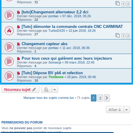
Réponses :
31
1
2
[tuto]Changement alternateur 2,2 dci
Dernier message par
pontiac
«
07 déc. 2018, 05:26
Réponses :
22
[Tuto] démonter la commande centrale CNC CARMINAT
Dernier message par
TurboDX25
«
10 juin 2018, 18:26
Réponses :
27
1
2
Changement capteur abs
Dernier message par
pontiac
«
11 avr. 2018, 06:36
Réponses :
1
Pour tous ceux qui galèrent avec leurs injecteurs
Dernier message par
Somaxgt
«
09 mars 2018, 22:45
Réponses :
4
[Tuto] Dépose BV pk6 et refection
Dernier message par
TheStone
«
26 janv. 2018, 00:46
Réponses :
18
Nouveau sujet
1
2
Suivante
Marquer tous les sujets comme lus
• 71 sujets
Aller à
PERMISSIONS DU FORUM
Vous
ne pouvez pas
poster de nouveaux sujets
Vous
ne pouvez pas
répondre aux sujets