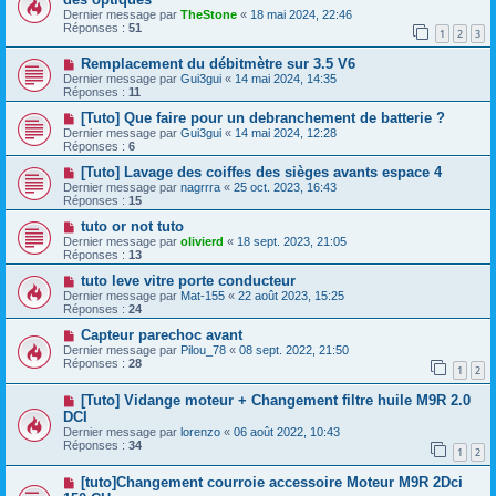
Dernier message par
TheStone
«
18 mai 2024, 22:46
Réponses :
51
1
2
3
Remplacement du débitmètre sur 3.5 V6
Dernier message par
Gui3gui
«
14 mai 2024, 14:35
Réponses :
11
[Tuto] Que faire pour un debranchement de batterie ?
Dernier message par
Gui3gui
«
14 mai 2024, 12:28
Réponses :
6
[Tuto] Lavage des coiffes des sièges avants espace 4
Dernier message par
nagrrra
«
25 oct. 2023, 16:43
Réponses :
15
tuto or not tuto
Dernier message par
olivierd
«
18 sept. 2023, 21:05
Réponses :
13
tuto leve vitre porte conducteur
Dernier message par
Mat-155
«
22 août 2023, 15:25
Réponses :
24
Capteur parechoc avant
Dernier message par
Pilou_78
«
08 sept. 2022, 21:50
Réponses :
28
1
2
[Tuto] Vidange moteur + Changement filtre huile M9R 2.0
DCI
Dernier message par
lorenzo
«
06 août 2022, 10:43
Réponses :
34
1
2
[tuto]Changement courroie accessoire Moteur M9R 2Dci