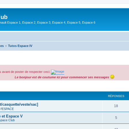
lub
enault Espace 1, Espace 2, Espace 3, Espace 4, Espace 5, Espace 6
hes
Tutos Espace IV
 avant de poster de respecter ceci:
Le bonjour est de coutume ici pour commencer ses messages
cher
cherche avancée
RÉPONSES
t/casquette/veste/sac]
18
 l'ESPACE
e et Espace V
5
space Club