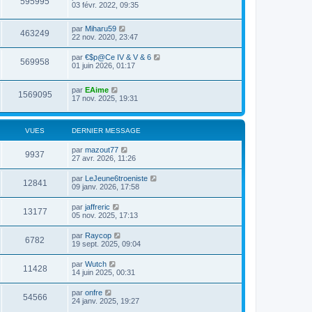
595995
03 févr. 2022, 09:35
par
Miharu59
463249
22 nov. 2020, 23:47
par
€$p@Ce IV & V & 6
569958
01 juin 2026, 01:17
par
EAime
1569095
17 nov. 2025, 19:31
VUES
DERNIER MESSAGE
par
mazout77
9937
27 avr. 2026, 11:26
par
LeJeune6troeniste
12841
09 janv. 2026, 17:58
par
jaffreric
13177
05 nov. 2025, 17:13
par
Raycop
6782
19 sept. 2025, 09:04
par
Wutch
11428
14 juin 2025, 00:31
par
onfre
54566
24 janv. 2025, 19:27