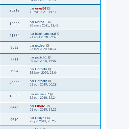
04 mai 2021, 11:33
par
orval56
25212
11 avr. 2021, 14:54
par
Marco T
12920
28 mars 2021, 12:42
par
blacksamourai
21384
21 août 2020, 22:48
par
totojest
9592
27 mai 2020, 00:24
par
pat2chi1
7711
29 avr. 2020, 16:07
par
Gercofis
7994
15 janv. 2020, 18:04
par
Gercofis
40839
31 oct. 2019, 00:29
par
naunau07
18368
12 oct. 2019, 12:24
par
Pilou29
9663
01 oct. 2019, 23:22
par
Rudy54
9610
25 juil. 2019, 23:25