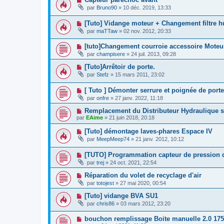
par
Bruno90
»
10 déc. 2019, 13:33
[Tuto] Vidange moteur + Changement filtre h
par
maTTaw
»
02 nov. 2012, 20:33
[tuto]Changement courroie accessoire Moteu
par
champisere
»
24 juil. 2013, 09:28
[Tuto]Arrêtoir de porte.
par
Stefz
»
15 mars 2011, 23:02
[ Tuto ] Démonter serrure et poignée de porte
par
onfre
»
27 janv. 2022, 11:18
Remplacement du Distributeur Hydraulique s
par
EAime
»
21 juin 2018, 20:18
[Tuto] démontage laves-phares Espace IV
par
MeepMeep74
»
21 janv. 2012, 10:12
[TUTO] Programmation capteur de pression 
par
trej
»
24 oct. 2021, 22:54
Réparation du volet de recyclage d'air
par
totojest
»
27 mai 2020, 00:54
[Tuto] vidange BVA SU1
par
chris86
»
03 mars 2012, 23:20
bouchon remplissage Boite manuelle 2.0 17