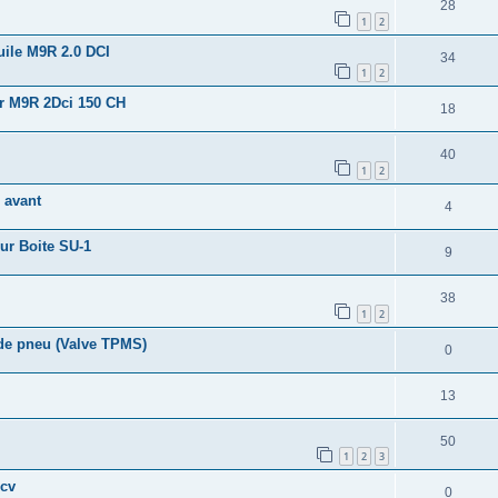
28
1
2
uile M9R 2.0 DCI
34
1
2
r M9R 2Dci 150 CH
18
40
1
2
 avant
4
ur Boite SU-1
9
38
1
2
de pneu (Valve TPMS)
0
13
50
1
2
3
5cv
0