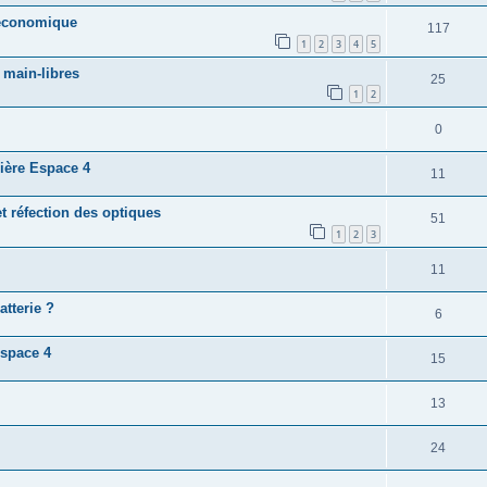
 economique
117
1
2
3
4
5
 main-libres
25
1
2
0
rière Espace 4
11
t réfection des optiques
51
1
2
3
11
tterie ?
6
espace 4
15
13
24