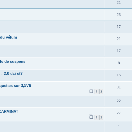
21
23
17
e du vélum
21
17
gle de suspens
8
, 2.0 dci et?
16
quettes sur 3,5V6
31
1
2
22
 CARMINAT
27
1
2
1