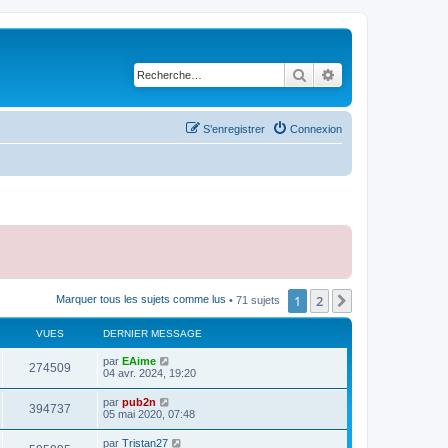
Rechercher
Recherche avancé
S’enregistrer
Connexion
1
2
Suivante
Marquer tous les sujets comme lus
• 71 sujets
VUES
DERNIER MESSAGE
par
EAime
274509
04 avr. 2024, 19:20
par
pub2n
394737
05 mai 2020, 07:48
par
Tristan27