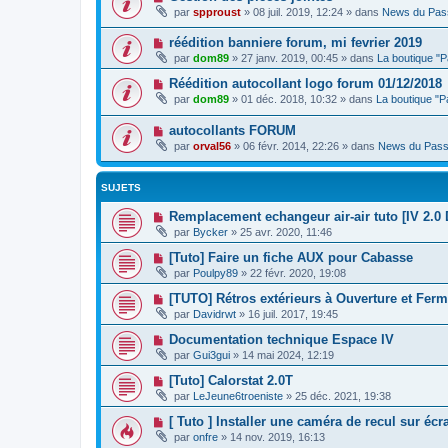
par
spproust
»
08 juil. 2019, 12:24
» dans
News du Pas
réédition banniere forum, mi fevrier 2019
par
dom89
»
27 janv. 2019, 00:45
» dans
La boutique "
Réédition autocollant logo forum 01/12/2018
par
dom89
»
01 déc. 2018, 10:32
» dans
La boutique "
autocollants FORUM
par
orval56
»
06 févr. 2014, 22:26
» dans
News du Pass
SUJETS
Remplacement echangeur air-air tuto [IV 2.0 
par
Bycker
»
25 avr. 2020, 11:46
[Tuto] Faire un fiche AUX pour Cabasse
par
Poulpy89
»
22 févr. 2020, 19:08
[TUTO] Rétros extérieurs à Ouverture et Fer
par
Davidrwt
»
16 juil. 2017, 19:45
Documentation technique Espace IV
par
Gui3gui
»
14 mai 2024, 12:19
[Tuto] Calorstat 2.0T
par
LeJeune6troeniste
»
25 déc. 2021, 19:38
[ Tuto ] Installer une caméra de recul sur é
par
onfre
»
14 nov. 2019, 16:13