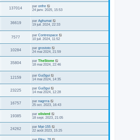
par
onfre
137014
24 janv. 2025, 15:53
par
Aghumat
36619
19 juil. 2024, 22:33
par
Contrespace
7577
10 juil. 2024, 11:52
par
grostoto
10284
24 mai 2024, 21:59
par
TheStone
35804
18 mai 2024, 22:46
par
Gui3gui
12159
14 mai 2024, 14:35
par
Gui3gui
23225
14 mai 2024, 12:28
par
nagrrra
16757
25 oct. 2023, 16:43
par
olivierd
19385
18 sept. 2023, 21:05
par
Mat-155
24262
22 août 2023, 15:25
par
Pilou_78