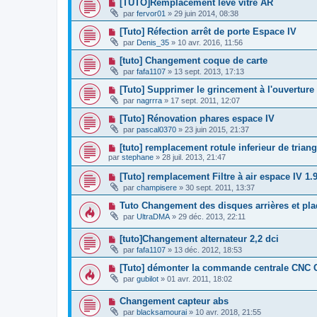
[TUTO]Remplacement lève vitre AR
par
fervor01
»
29 juin 2014, 08:38
[Tuto] Réfection arrêt de porte Espace IV
par
Denis_35
»
10 avr. 2016, 11:56
[tuto] Changement coque de carte
par
fafa1107
»
13 sept. 2013, 17:13
[Tuto] Supprimer le grincement à l'ouvertur
par
nagrrra
»
17 sept. 2011, 12:07
[Tuto] Rénovation phares espace IV
par
pascal0370
»
23 juin 2015, 21:37
[tuto] remplacement rotule inferieur de trian
par
stephane
»
28 juil. 2013, 21:47
[Tuto] remplacement Filtre à air espace IV 1.9 
par
champisere
»
30 sept. 2011, 13:37
Tuto Changement des disques arrières et pla
par
UltraDMA
»
29 déc. 2013, 22:11
[tuto]Changement alternateur 2,2 dci
par
fafa1107
»
13 déc. 2012, 18:53
[Tuto] démonter la commande centrale CNC
par
gubilot
»
01 avr. 2011, 18:02
Changement capteur abs
par
blacksamourai
»
10 avr. 2018, 21:55