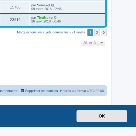
par
Somaxgt
15780
09 mars 2018, 22:45
par
TheStone
23616
26 janv. 2018, 00:46
1
2
Suivante
Marquer tous les sujets comme lus
• 71 sujets
Aller à
s contacter
Supprimer les cookies
Heures au format
UTC+02:00
OK