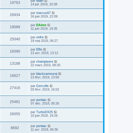
par
Math
19763
14 juil. 2019, 10:38
par
marcus67
26934
16 juin 2019, 22:09
par
EAime
19089
11 juin 2019, 19:35
par
onfre
25040
19 mai 2019, 06:27
par
EBo
18390
13 avr. 2019, 13:12
par
champisere
13188
22 mars 2019, 08:20
par
blacksamourai
16627
13 févr. 2019, 13:56
par
Gercofis
27416
03 févr. 2019, 16:02
par
pontiac
25481
07 déc. 2018, 05:26
par
TurboDX25
26055
10 juin 2018, 18:26
par
pontiac
8692
11 avr. 2018, 06:36