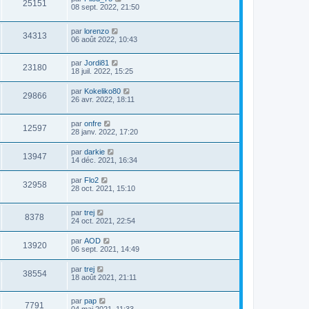
25151
08 sept. 2022, 21:50
par
lorenzo
34313
06 août 2022, 10:43
par
Jordi81
23180
18 juil. 2022, 15:25
par
Kokeliko80
29866
26 avr. 2022, 18:11
par
onfre
12597
28 janv. 2022, 17:20
par
darkie
13947
14 déc. 2021, 16:34
par
Flo2
32958
28 oct. 2021, 15:10
par
trej
8378
24 oct. 2021, 22:54
par
AOD
13920
06 sept. 2021, 14:49
par
trej
38554
18 août 2021, 21:11
par
pap
7791