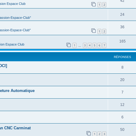
42
sion Espace Club
1
2
24
Passion-Espace-Club"
36
Passion-Espace-Club"
1
2
165
ion Espace Club
1
3
4
5
6
7
…
RÉPONSES
DCI]
8
20
meture Automatique
7
12
6
cran CNC Carminat
50
1
2
3