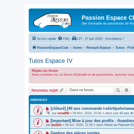
Passion Espace C
Site d'entraide de passionnés de R
Accès rapide
FAQ
LPI - 27 juin 2026 - Inscriptions !
PassionEspaceClub
home
Renault Espace
Tutos - Fic
Tutos Espace IV
Règles du forum
Nous sommes sur un forum d'entraide et de passionnés, assurez-vous
Recher
Re
Nouveau sujet
ANNONCES
[clôturé] [40 ans commande t-shirt/polo/swea
par
orval56
»
09 févr. 2024, 15:06
» dans
Les 40 ans de
[Important] Mise à jour des profils - Avantim
par
pub2n
»
06 avr. 2020, 11:09
» dans
News du Passion E
Gestion des pièces jointes