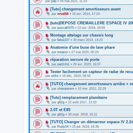
par
pap
»
04 mai 2021, 11:33
[Tuto] changement amortisseurs avant
par
orval56
»
16 avr. 2014, 17:24
(tuto)DEPOSE CREMAILLERE ESPACE IV 20
par
pascal0370
»
22 avr. 2016, 16:55
Montage attelage sur chassis long
par
fafa1107
»
30 mars 2014, 14:23
Anatomie d'une buse de lave phare
par
totojest
»
27 mai 2020, 00:24
réparation serrure de porte
par
pat2chi1
»
29 avr. 2020, 16:07
Tester facilement un capteur de radar de recu
par
onfre
»
19 déc. 2019, 09:42
[TUTO] changement amortisseurs arrière + r
par
champisere
»
10 nov. 2012, 22:29
[Tuto] remplacement planétaire
par
g82g
»
22 août 2017, 13:19
2.0T et E85
par
g82g
»
30 sept. 2019, 15:11
[TUTO] Changer un démarreur espace IV 2.2d
par
Rudy54
»
25 juil. 2019, 16:36