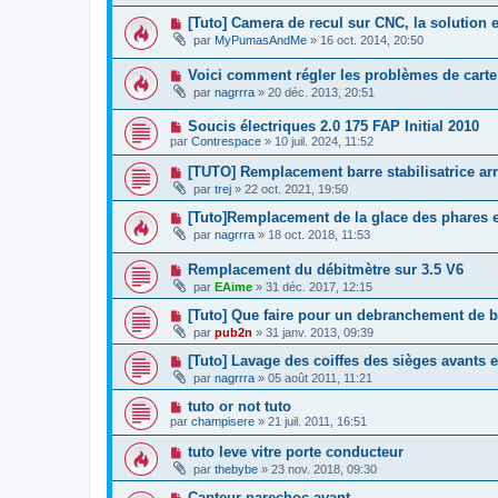
[Tuto] Camera de recul sur CNC, la solution
par
MyPumasAndMe
»
16 oct. 2014, 20:50
Voici comment régler les problèmes de carte
par
nagrrra
»
20 déc. 2013, 20:51
Soucis électriques 2.0 175 FAP Initial 2010
par
Contrespace
»
10 juil. 2024, 11:52
[TUTO] Remplacement barre stabilisatrice ar
par
trej
»
22 oct. 2021, 19:50
[Tuto]Remplacement de la glace des phares e
par
nagrrra
»
18 oct. 2018, 11:53
Remplacement du débitmètre sur 3.5 V6
par
EAime
»
31 déc. 2017, 12:15
[Tuto] Que faire pour un debranchement de ba
par
pub2n
»
31 janv. 2013, 09:39
[Tuto] Lavage des coiffes des sièges avants 
par
nagrrra
»
05 août 2011, 11:21
tuto or not tuto
par
champisere
»
21 juil. 2011, 16:51
tuto leve vitre porte conducteur
par
thebybe
»
23 nov. 2018, 09:30
Capteur parechoc avant