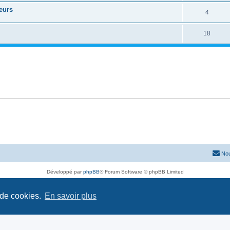
teurs
4
18
Nou
Développé par
phpBB
® Forum Software © phpBB Limited
Traduit par
phpBB-fr.com
Confidentialité
|
Conditions
 de cookies.
En savoir plus