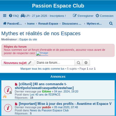
Passion Espace Club
FAQ
LPI - 27 juin 2026 - Inscriptions !
S’enregistrer
Connexion
R
PassionEspaceClub
home
Renault Espace
Discussions générales sur le Renault Espace
Mythes et réalités de nos Espaces
e
Mythes et réalités de nos Espaces
c
Modérateur :
Equipe du site
h
Règles du forum
e
Nous sommes sur un forum d'entraide et de passionnés, assurez-vous avant de
poster de respecter ceci:
r
c
Rechercher
Recherche avanc
Nouveau sujet
h
Marquer tous les sujets comme lus
• 5 sujets • Page
1
sur
1
e
Annonces
r
[clôturé] [40 ans commande t-
shirt/polo/sweat/casquette/veste/sac]
Dernier message par
EAime
«
04 avr. 2024, 19:20
Posté dans
Les 40 ans de l'ESPACE
Réponses :
18
[Important] Mise à jour des profils - Avantime et Espace V
Dernier message par
pub2n
«
05 mai 2020, 07:48
Posté dans
News du Passion Espace Club
Réponses :
5