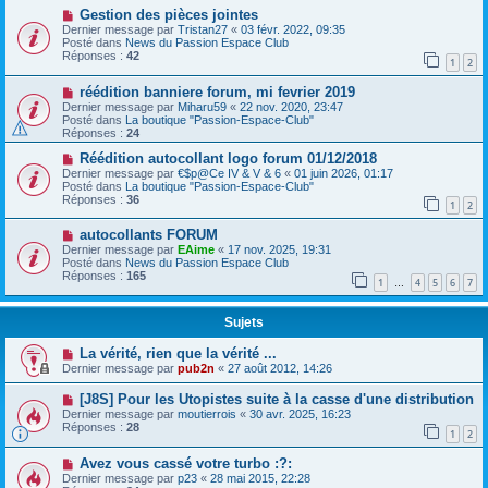
Gestion des pièces jointes
Dernier message par
Tristan27
«
03 févr. 2022, 09:35
Posté dans
News du Passion Espace Club
Réponses :
42
1
2
réédition banniere forum, mi fevrier 2019
Dernier message par
Miharu59
«
22 nov. 2020, 23:47
Posté dans
La boutique "Passion-Espace-Club"
Réponses :
24
Réédition autocollant logo forum 01/12/2018
Dernier message par
€$p@Ce IV & V & 6
«
01 juin 2026, 01:17
Posté dans
La boutique "Passion-Espace-Club"
Réponses :
36
1
2
autocollants FORUM
Dernier message par
EAime
«
17 nov. 2025, 19:31
Posté dans
News du Passion Espace Club
Réponses :
165
1
4
5
6
7
…
Sujets
La vérité, rien que la vérité ...
Dernier message par
pub2n
«
27 août 2012, 14:26
[J8S] Pour les Utopistes suite à la casse d'une distribution
Dernier message par
moutierrois
«
30 avr. 2025, 16:23
Réponses :
28
1
2
Avez vous cassé votre turbo :?:
Dernier message par
p23
«
28 mai 2015, 22:28