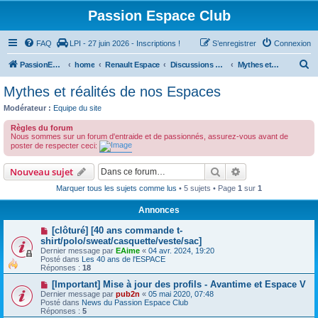
Passion Espace Club
FAQ
LPI - 27 juin 2026 - Inscriptions !
S’enregistrer
Connexion
R
PassionEspaceClub
home
Renault Espace
Discussions générales sur le Renault Espace
Mythes et réalités de nos Espaces
e
Mythes et réalités de nos Espaces
c
Modérateur :
Equipe du site
h
Règles du forum
e
Nous sommes sur un forum d'entraide et de passionnés, assurez-vous avant de
poster de respecter ceci:
r
c
Rechercher
Recherche avanc
Nouveau sujet
h
Marquer tous les sujets comme lus
• 5 sujets • Page
1
sur
1
e
Annonces
r
[clôturé] [40 ans commande t-
shirt/polo/sweat/casquette/veste/sac]
Dernier message par
EAime
«
04 avr. 2024, 19:20
Posté dans
Les 40 ans de l'ESPACE
Réponses :
18
[Important] Mise à jour des profils - Avantime et Espace V
Dernier message par
pub2n
«
05 mai 2020, 07:48
Posté dans
News du Passion Espace Club
Réponses :
5