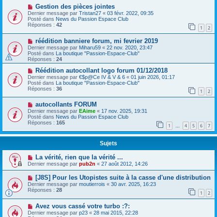
Gestion des pièces jointes
Dernier message par
Tristan27
«
03 févr. 2022, 09:35
Posté dans
News du Passion Espace Club
Réponses :
42
1
2
réédition banniere forum, mi fevrier 2019
Dernier message par
Miharu59
«
22 nov. 2020, 23:47
Posté dans
La boutique "Passion-Espace-Club"
Réponses :
24
Réédition autocollant logo forum 01/12/2018
Dernier message par
€$p@Ce IV & V & 6
«
01 juin 2026, 01:17
Posté dans
La boutique "Passion-Espace-Club"
Réponses :
36
1
2
autocollants FORUM
Dernier message par
EAime
«
17 nov. 2025, 19:31
Posté dans
News du Passion Espace Club
Réponses :
165
1
4
5
6
7
…
Sujets
La vérité, rien que la vérité ...
Dernier message par
pub2n
«
27 août 2012, 14:26
[J8S] Pour les Utopistes suite à la casse d'une distribution
Dernier message par
moutierrois
«
30 avr. 2025, 16:23
Réponses :
28
1
2
Avez vous cassé votre turbo :?:
Dernier message par
p23
«
28 mai 2015, 22:28