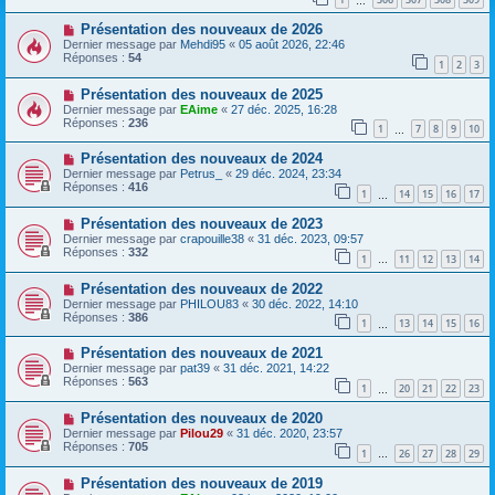
…
Présentation des nouveaux de 2026
Dernier message par
Mehdi95
«
05 août 2026, 22:46
Réponses :
54
1
2
3
Présentation des nouveaux de 2025
Dernier message par
EAime
«
27 déc. 2025, 16:28
Réponses :
236
1
7
8
9
10
…
Présentation des nouveaux de 2024
Dernier message par
Petrus_
«
29 déc. 2024, 23:34
Réponses :
416
1
14
15
16
17
…
Présentation des nouveaux de 2023
Dernier message par
crapouille38
«
31 déc. 2023, 09:57
Réponses :
332
1
11
12
13
14
…
Présentation des nouveaux de 2022
Dernier message par
PHILOU83
«
30 déc. 2022, 14:10
Réponses :
386
1
13
14
15
16
…
Présentation des nouveaux de 2021
Dernier message par
pat39
«
31 déc. 2021, 14:22
Réponses :
563
1
20
21
22
23
…
Présentation des nouveaux de 2020
Dernier message par
Pilou29
«
31 déc. 2020, 23:57
Réponses :
705
1
26
27
28
29
…
Présentation des nouveaux de 2019