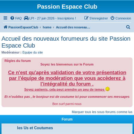
Passion Espace Club
FAQ
LPI - 27 juin 2026 - Inscriptions !
S’enregistrer
Connexion
R
PassionEspaceClub
home
Accueil des nouveaux forumeurs du site Passion Espace Club
e
Accueil des nouveaux forumeurs du site Passion
c
Espace Club
h
Modérateur :
Equipe du site
e
Règles du forum
r
Soyez les bienvenus sur le Forum
c
Ce n'est qu'après validation de votre présentation
par l'équipe de modération que vous accèderez à
h
l'intégralité du forum .
e
Soyez patients, cela peut prendre un peu de temps
r
Et n'oubliez pas , le bonjour est de coutume ici pour commencer ses messages
Bon surf parmi nous
Marquer tous les sous-forums comme lus
Forum
les Us et Coutumes