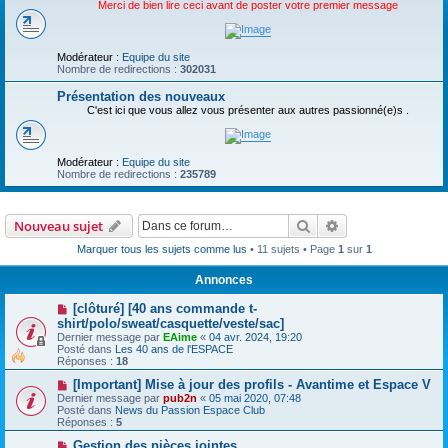
Merci de bien lire ceci avant de poster votre premier message
Modérateur :
Equipe du site
Nombre de redirections :
302031
Présentation des nouveaux
C'est ici que vous allez vous présenter aux autres passionné(e)s .
Modérateur :
Equipe du site
Nombre de redirections :
235789
Rechercher
Recherche avanc
Nouveau sujet
Marquer tous les sujets comme lus
• 11 sujets • Page
1
sur
1
Annonces
[clôturé] [40 ans commande t-
shirt/polo/sweat/casquette/veste/sac]
Dernier message par
EAime
«
04 avr. 2024, 19:20
Posté dans
Les 40 ans de l'ESPACE
Réponses :
18
[Important] Mise à jour des profils - Avantime et Espace V
Dernier message par
pub2n
«
05 mai 2020, 07:48
Posté dans
News du Passion Espace Club
Réponses :
5
Gestion des pièces jointes