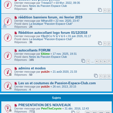
Dernier message par
Tristan27
«
03 févr. 2022, 09:35
Posté dans
News du Passion Espace Club
Réponses :
42
1
2
réédition banniere forum, mi fevrier 2019
Dernier message par
Miharu59
«
22 nov. 2020, 23:47
Posté dans
La boutique "Passion-Espace-Club"
Réponses :
24
Réédition autocollant logo forum 01/12/2018
Dernier message par
€$p@Ce IV & V & 6
«
01 juin 2026, 01:17
Posté dans
La boutique "Passion-Espace-Club"
Réponses :
36
1
2
autocollants FORUM
Dernier message par
EAime
«
17 nov. 2025, 19:31
Posté dans
News du Passion Espace Club
Réponses :
165
1
4
5
6
7
…
admins et modos
Dernier message par
pub2n
«
21 août 2020, 21:33
Réponses :
50
1
2
3
Les us et coutumes de Passion-Espace-Club.com
Dernier message par
pub2n
«
26 oct. 2013, 20:15
Réponses :
4
Sujets
PRESENTATION DES NOUVEAUX
Dernier message par
PeteTheCoyote
«
31 déc. 2016, 12:43
Réponses :
7711
1
306
307
308
309