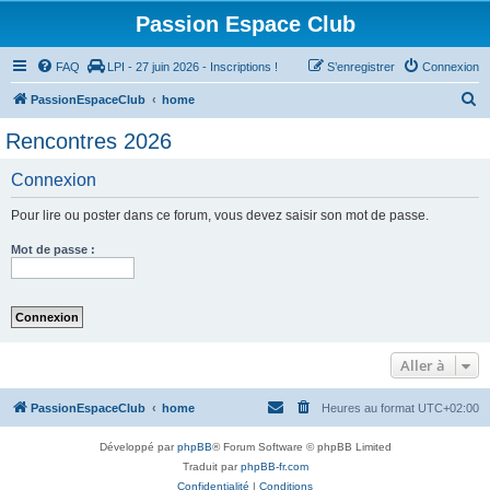
Passion Espace Club
FAQ
LPI - 27 juin 2026 - Inscriptions !
S’enregistrer
Connexion
R
PassionEspaceClub
home
e
Rencontres 2026
c
Connexion
h
e
Pour lire ou poster dans ce forum, vous devez saisir son mot de passe.
r
Mot de passe :
c
h
e
r
Aller à
PassionEspaceClub
home
Heures au format
UTC+02:00
Développé par
phpBB
® Forum Software © phpBB Limited
Traduit par
phpBB-fr.com
Confidentialité
|
Conditions