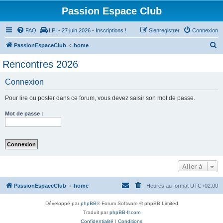
Passion Espace Club
FAQ
LPI - 27 juin 2026 - Inscriptions !
S’enregistrer
Connexion
R
PassionEspaceClub
home
e
Rencontres 2026
c
Connexion
h
e
Pour lire ou poster dans ce forum, vous devez saisir son mot de passe.
r
Mot de passe :
c
h
e
r
Aller à
PassionEspaceClub
home
Heures au format
UTC+02:00
Développé par
phpBB
® Forum Software © phpBB Limited
Traduit par
phpBB-fr.com
Confidentialité
|
Conditions