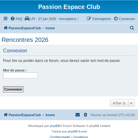
Passion Espace Club
FAQ
LPI - 27 juin 2026 - Inscriptions !
S’enregistrer
Connexion
R
PassionEspaceClub
home
e
Rencontres 2026
c
Connexion
h
e
Pour lire ou poster dans ce forum, vous devez saisir son mot de passe.
r
Mot de passe :
c
h
e
r
Aller à
PassionEspaceClub
home
Heures au format
UTC+02:00
Développé par
phpBB
® Forum Software © phpBB Limited
Traduit par
phpBB-fr.com
Confidentialité
|
Conditions