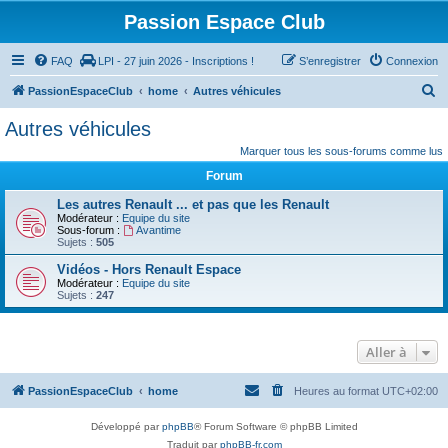
Passion Espace Club
FAQ
LPI - 27 juin 2026 - Inscriptions !
S’enregistrer
Connexion
R
PassionEspaceClub
home
Autres véhicules
e
Autres véhicules
c
Marquer tous les sous-forums comme lus
h
Forum
e
Les autres Renault ... et pas que les Renault
r
Modérateur :
Equipe du site
Sous-forum :
Avantime
c
Sujets :
505
h
Vidéos - Hors Renault Espace
e
Modérateur :
Equipe du site
Sujets :
247
r
Aller à
PassionEspaceClub
home
Heures au format
UTC+02:00
Développé par
phpBB
® Forum Software © phpBB Limited
Traduit par
phpBB-fr.com