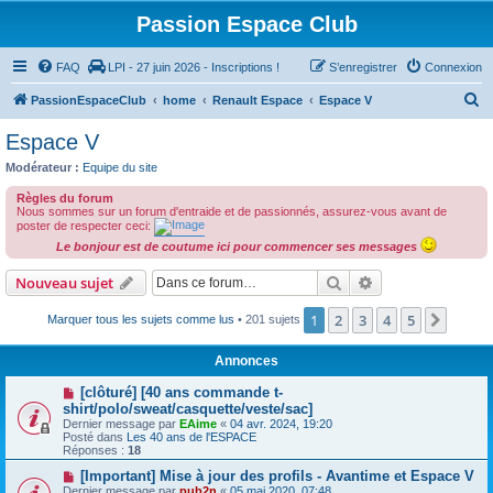
Passion Espace Club
FAQ
LPI - 27 juin 2026 - Inscriptions !
S’enregistrer
Connexion
R
PassionEspaceClub
home
Renault Espace
Espace V
e
Espace V
c
Modérateur :
Equipe du site
h
Règles du forum
e
Nous sommes sur un forum d'entraide et de passionnés, assurez-vous avant de
poster de respecter ceci:
r
Le bonjour est de coutume ici pour commencer ses messages
c
Rechercher
Recherche avanc
Nouveau sujet
h
e
1
2
3
4
5
Suiva
Marquer tous les sujets comme lus
• 201 sujets
r
Annonces
[clôturé] [40 ans commande t-
shirt/polo/sweat/casquette/veste/sac]
Dernier message par
EAime
«
04 avr. 2024, 19:20
Posté dans
Les 40 ans de l'ESPACE
Réponses :
18
[Important] Mise à jour des profils - Avantime et Espace V
Dernier message par
pub2n
«
05 mai 2020, 07:48