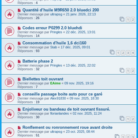
Réponses :
4
Quantité d’huile M9R650 2.0 bluedci 200
Dernier message par
ultrapsg
«
21 janv. 2026, 22:13
Réponses :
26
1
2
Codes erreur P0299 2.0 bluehdi
Dernier message par
Pringles
«
22 déc. 2025, 13:01
Réponses :
14
Consommation d'huile 1,6 dci160
Dernier message par
Stab
«
17 déc. 2025, 09:01
Réponses :
93
1
2
3
4
Batterie phase 2
Dernier message par
Pringles
«
13 déc. 2025, 22:02
Réponses :
32
1
2
Biellettes toit ouvrant
Dernier message par
EAime
«
09 nov. 2025, 19:16
Réponses :
7
conseille passage boite auto pour ce garé
Dernier message par
Alex91830
«
09 nov. 2025, 18:30
Réponses :
19
Enjoliveur ou bandeau de toit ouvrant fissuré.
Dernier message par
florianlandes
«
02 nov. 2025, 11:24
Réponses :
30
1
2
Ronflement ou ronronnement roue avant droite
Dernier message par
ultrapsg
«
23 oct. 2025, 08:44
Réponses :
51
1
2
3