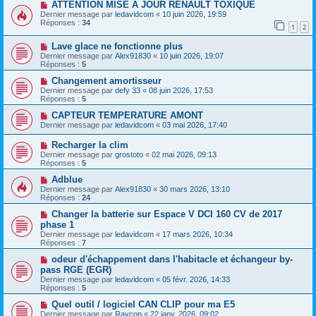
ATTENTION MISE A JOUR RENAULT TOXIQUE
Dernier message par
ledavidcom
«
10 juin 2026, 19:59
Réponses :
34
1
2
Lave glace ne fonctionne plus
Dernier message par
Alex91830
«
10 juin 2026, 19:07
Réponses :
5
Changement amortisseur
Dernier message par
defy 33
«
08 juin 2026, 17:53
Réponses :
5
CAPTEUR TEMPERATURE AMONT
Dernier message par
ledavidcom
«
03 mai 2026, 17:40
Recharger la clim
Dernier message par
grostoto
«
02 mai 2026, 09:13
Réponses :
5
Adblue
Dernier message par
Alex91830
«
30 mars 2026, 13:10
Réponses :
24
Changer la batterie sur Espace V DCI 160 CV de 2017
phase 1
Dernier message par
ledavidcom
«
17 mars 2026, 10:34
Réponses :
7
odeur d'échappement dans l'habitacle et échangeur by-
pass RGE (EGR)
Dernier message par
ledavidcom
«
05 févr. 2026, 14:33
Réponses :
5
Quel outil / logiciel CAN CLIP pour ma E5
Dernier message par
Raycop
«
22 janv. 2026, 09:02