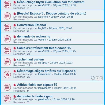
Débouchage tuyau évacuation eau toit ouvrant
Dernier message par
Alex91830
«
18 janv. 2025, 12:36
Réponses :
7
[Résolu] Espace 5 : Dépose ceinture de sécurité
Dernier message par
jossmho
«
09 janv. 2025, 19:35
Réponses :
2
Conversion Ethanol
Dernier message par
flo_601
«
03 janv. 2025, 23:40
Réponses :
3
demande de recherche
Dernier message par
Venom
«
03 janv. 2025, 18:45
Réponses :
1
Câble d’entraînement toit ouvrant HS
Dernier message par
Alex91830
«
02 janv. 2025, 18:45
Réponses :
23
cache haut parleur
Dernier message par
ultrapsg
«
29 déc. 2024, 19:23
Réponses :
13
Démontage sièges arrières sur Espace 5
Dernier message par
ledavidcom
«
15 déc. 2024, 20:47
Réponses :
25
1
2
Adblue fiable sur espace 5?
Dernier message par
ledavidcom
«
19 nov. 2024, 09:44
Réponses :
9
demonter la boite à gant
Dernier message par
petitlion64
«
18 nov. 2024, 21:26
Réponses :
7