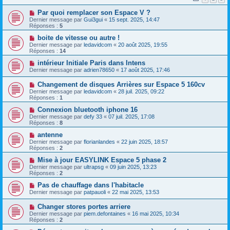
Par quoi remplacer son Espace V ?
Dernier message par
Gui3gui
«
15 sept. 2025, 14:47
Réponses :
5
boite de vitesse ou autre !
Dernier message par
ledavidcom
«
20 août 2025, 19:55
Réponses :
14
intérieur Initiale Paris dans Intens
Dernier message par
adrien78650
«
17 août 2025, 17:46
Changement de disques Arrières sur Espace 5 160cv
Dernier message par
ledavidcom
«
28 juil. 2025, 09:22
Réponses :
1
Connexion bluetooth iphone 16
Dernier message par
defy 33
«
07 juil. 2025, 17:08
Réponses :
8
antenne
Dernier message par
florianlandes
«
22 juin 2025, 18:57
Réponses :
2
Mise à jour EASYLINK Espace 5 phase 2
Dernier message par
ultrapsg
«
09 juin 2025, 13:23
Réponses :
2
Pas de chauffage dans l'habitacle
Dernier message par
patpauoli
«
22 mai 2025, 13:53
Changer stores portes arriere
Dernier message par
piem.defontaines
«
16 mai 2025, 10:34
Réponses :
2