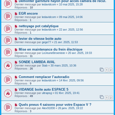
Démonter garniture hayon pour accès caméra de recul.
Dernier message par
ledavidcom
«
10 mai 2025, 15:28
Réponses :
10
EGR encore
Dernier message par
ledavidcom
«
09 mai 2025, 14:06
Réponses :
1
nettoyage pot catalytique
Dernier message par
ledavidcom
«
22 avr. 2025, 12:56
Réponses :
1
levier de vitesse boite auto
Dernier message par
gege77
«
21 avr. 2025, 11:53
Mise en maintenance du frein électrique
Dernier message par
LeJeune6troeniste
«
20 avr. 2025, 19:33
Réponses :
11
SONDE LAMBDA AVAL
Dernier message par
Stab
«
30 mars 2025, 10:36
Réponses :
26
1
2
Comment remplacer l’autoradio
Dernier message par
ledavidcom
«
14 févr. 2025, 09:56
Réponses :
9
VIDANGE boite auto ESPACE 5
Dernier message par
ultrapsg
«
01 févr. 2025, 19:41
Réponses :
49
1
2
Quels pneus 4 saisons pour votre Espace V ?
Dernier message par
Alex91830
«
26 janv. 2025, 19:22
Réponses :
3