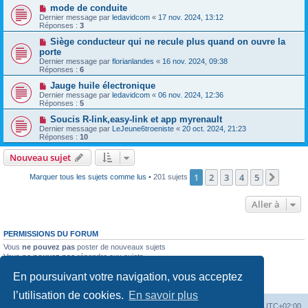
mode de conduite
Dernier message par
ledavidcom
«
17 nov. 2024, 13:12
Réponses :
3
Siège conducteur qui ne recule plus quand on ouvre la
porte
Dernier message par
florianlandes
«
16 nov. 2024, 09:38
Réponses :
6
Jauge huile électronique
Dernier message par
ledavidcom
«
06 nov. 2024, 12:36
Réponses :
5
Soucis R-link,easy-link et app myrenault
Dernier message par
LeJeune6troeniste
«
20 oct. 2024, 21:23
Réponses :
10
Nouveau sujet
1
2
3
4
5
Suiva
Marquer tous les sujets comme lus
• 201 sujets
Aller à
PERMISSIONS DU FORUM
Vous
ne pouvez pas
poster de nouveaux sujets
Vous
ne pouvez pas
répondre aux sujets
Vous
ne pouvez pas
modifier vos messages
En poursuivant votre navigation, vous acceptez
Vous
ne pouvez pas
supprimer vos messages
Vous
ne pouvez pas
joindre des fichiers
l’utilisation de cookies.
En savoir plus
PassionEspaceClub
home
Heures au format
UTC+02:00