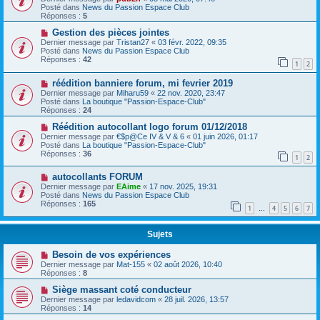
Posté dans
News du Passion Espace Club
Réponses :
5
Gestion des pièces jointes
Dernier message par
Tristan27
«
03 févr. 2022, 09:35
Posté dans
News du Passion Espace Club
Réponses :
42
1
2
réédition banniere forum, mi fevrier 2019
Dernier message par
Miharu59
«
22 nov. 2020, 23:47
Posté dans
La boutique "Passion-Espace-Club"
Réponses :
24
Réédition autocollant logo forum 01/12/2018
Dernier message par
€$p@Ce IV & V & 6
«
01 juin 2026, 01:17
Posté dans
La boutique "Passion-Espace-Club"
Réponses :
36
1
2
autocollants FORUM
Dernier message par
EAime
«
17 nov. 2025, 19:31
Posté dans
News du Passion Espace Club
Réponses :
165
1
4
5
6
7
…
Sujets
Besoin de vos expériences
Dernier message par
Mat-155
«
02 août 2026, 10:40
Réponses :
8
Siège massant coté conducteur
Dernier message par
ledavidcom
«
28 juil. 2026, 13:57
Réponses :
14