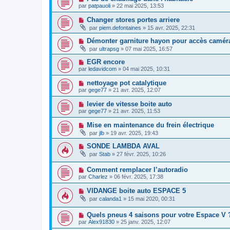
par
patpauoli
»
22 mai 2025, 13:53
Changer stores portes arriere
par
piem.defontaines
»
15 avr. 2025, 22:31
Démonter garniture hayon pour accès caméra
par
ultrapsg
»
07 mai 2025, 16:57
EGR encore
par
ledavidcom
»
04 mai 2025, 10:31
nettoyage pot catalytique
par
gege77
»
21 avr. 2025, 12:07
levier de vitesse boite auto
par
gege77
»
21 avr. 2025, 11:53
Mise en maintenance du frein électrique
par
jlb
»
19 avr. 2025, 19:43
SONDE LAMBDA AVAL
par
Stab
»
27 févr. 2025, 10:26
Comment remplacer l’autoradio
par
Charlez
»
06 févr. 2025, 17:38
VIDANGE boite auto ESPACE 5
par
calanda1
»
15 mai 2020, 00:31
Quels pneus 4 saisons pour votre Espace V 
par
Alex91830
»
25 janv. 2025, 12:07