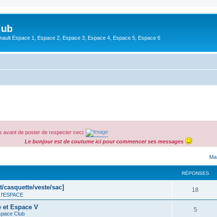
lub
enault Espace 1, Espace 2, Espace 3, Espace 4, Espace 5, Espace 6
 avant de poster de respecter ceci:
Le bonjour est de coutume ici pour commencer ses messages
cher
cherche avancée
Mar
RÉPONSES
t/casquette/veste/sac]
18
 l'ESPACE
e et Espace V
5
space Club