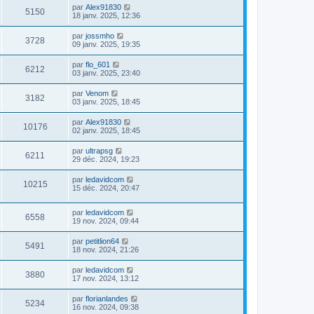
par
Alex91830
5150
18 janv. 2025, 12:36
par
jossmho
3728
09 janv. 2025, 19:35
par
flo_601
6212
03 janv. 2025, 23:40
par
Venom
3182
03 janv. 2025, 18:45
par
Alex91830
10176
02 janv. 2025, 18:45
par
ultrapsg
6211
29 déc. 2024, 19:23
par
ledavidcom
10215
15 déc. 2024, 20:47
par
ledavidcom
6558
19 nov. 2024, 09:44
par
petitlion64
5491
18 nov. 2024, 21:26
par
ledavidcom
3880
17 nov. 2024, 13:12
par
florianlandes
5234
16 nov. 2024, 09:38