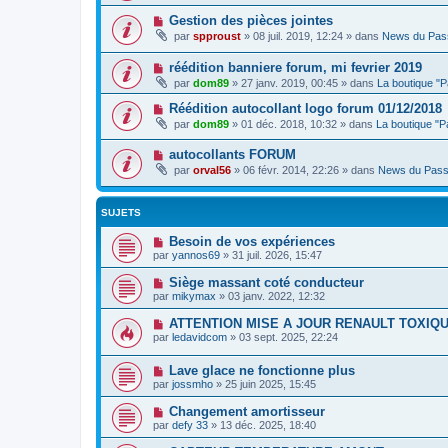
Gestion des pièces jointes
par
spproust
»
08 juil. 2019, 12:24
» dans
News du Pas
réédition banniere forum, mi fevrier 2019
par
dom89
»
27 janv. 2019, 00:45
» dans
La boutique "
Réédition autocollant logo forum 01/12/2018
par
dom89
»
01 déc. 2018, 10:32
» dans
La boutique "
autocollants FORUM
par
orval56
»
06 févr. 2014, 22:26
» dans
News du Pass
SUJETS
Besoin de vos expériences
par
yannos69
»
31 juil. 2026, 15:47
Siège massant coté conducteur
par
mikymax
»
03 janv. 2022, 12:32
ATTENTION MISE A JOUR RENAULT TOXIQ
par
ledavidcom
»
03 sept. 2025, 22:24
Lave glace ne fonctionne plus
par
jossmho
»
25 juin 2025, 15:45
Changement amortisseur
par
defy 33
»
13 déc. 2025, 18:40