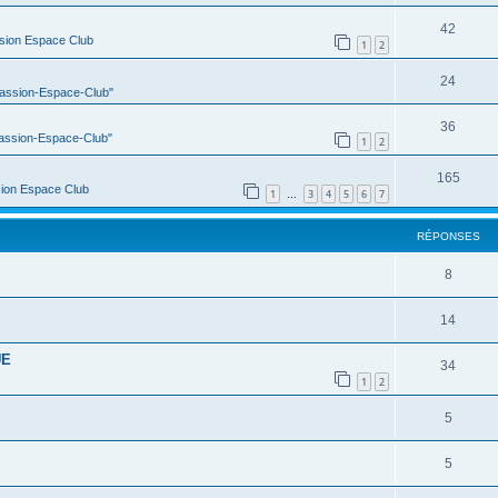
42
sion Espace Club
1
2
24
Passion-Espace-Club"
36
Passion-Espace-Club"
1
2
165
ion Espace Club
1
3
4
5
6
7
…
RÉPONSES
8
14
UE
34
1
2
5
5