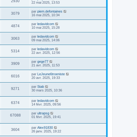
2930
22 mai 2025, 13:53
par
piem.defontaines
3079
16 mai 2025, 10:34
par
ledavidcom
4874
10 mai 2025, 15:28
par
ledavidcom
3063
09 mai 2025, 14:06
par
ledavidcom
5314
22 avr. 2025, 12:56
par
gege77
3909
21 avr. 2025, 11:53
par
LeJeune6troeniste
6016
20 avr. 2025, 19:33
par
Stab
9271
30 mars 2025, 10:36
par
ledavidcom
6374
14 févr. 2025, 09:56
par
ultrapsg
67088
01 févr. 2025, 19:41
par
Alex91830
3604
26 janv. 2025, 19:22