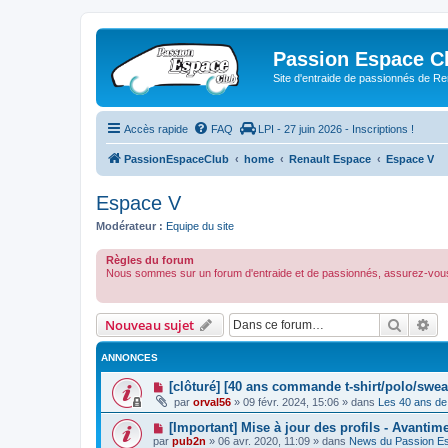
Passion Espace C
Site d'entraide de passionnés de R
Accès rapide
FAQ
LPI - 27 juin 2026 - Inscriptions !
PassionEspaceClub
home
Renault Espace
Espace V
Espace V
Modérateur :
Equipe du site
Règles du forum
Nous sommes sur un forum d'entraide et de passionnés, assurez-vous
Recher
Re
Nouveau sujet
ANNONCES
[clôturé] [40 ans commande t-shirt/polo/swea
par
orval56
»
09 févr. 2024, 15:06
» dans
Les 40 ans de
[Important] Mise à jour des profils - Avantim
par
pub2n
»
06 avr. 2020, 11:09
» dans
News du Passion E