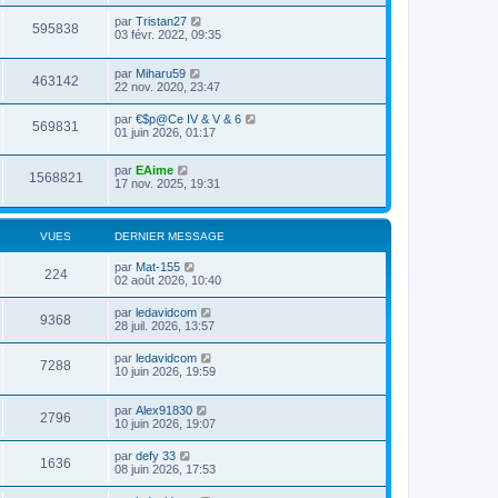
par
Tristan27
595838
03 févr. 2022, 09:35
par
Miharu59
463142
22 nov. 2020, 23:47
par
€$p@Ce IV & V & 6
569831
01 juin 2026, 01:17
par
EAime
1568821
17 nov. 2025, 19:31
VUES
DERNIER MESSAGE
par
Mat-155
224
02 août 2026, 10:40
par
ledavidcom
9368
28 juil. 2026, 13:57
par
ledavidcom
7288
10 juin 2026, 19:59
par
Alex91830
2796
10 juin 2026, 19:07
par
defy 33
1636
08 juin 2026, 17:53