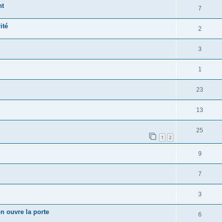
nt
7
ité
2
3
1
23
13
25
1
2
9
7
3
n ouvre la porte
6