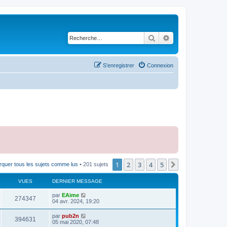
Rechercher
Recherche avancé
S’enregistrer
Connexion
1
2
3
4
5
Suivante
quer tous les sujets comme lus
• 201 sujets
VUES
DERNIER MESSAGE
par
EAime
274347
04 avr. 2024, 19:20
par
pub2n
394631
05 mai 2020, 07:48