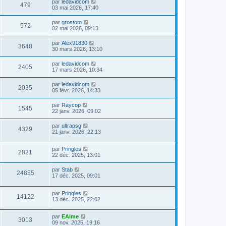
par
ledavidcom
479
03 mai 2026, 17:40
par
grostoto
572
02 mai 2026, 09:13
par
Alex91830
3648
30 mars 2026, 13:10
par
ledavidcom
2405
17 mars 2026, 10:34
par
ledavidcom
2035
05 févr. 2026, 14:33
par
Raycop
1545
22 janv. 2026, 09:02
par
ultrapsg
4329
21 janv. 2026, 22:13
par
Pringles
2821
22 déc. 2025, 13:01
par
Stab
24855
17 déc. 2025, 09:01
par
Pringles
14122
13 déc. 2025, 22:02
par
EAime
3013
09 nov. 2025, 19:16