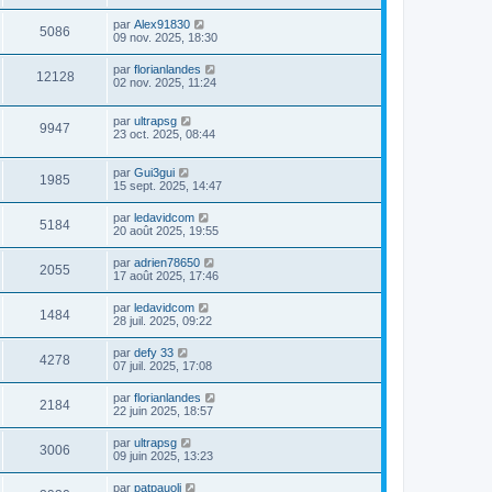
par
Alex91830
5086
09 nov. 2025, 18:30
par
florianlandes
12128
02 nov. 2025, 11:24
par
ultrapsg
9947
23 oct. 2025, 08:44
par
Gui3gui
1985
15 sept. 2025, 14:47
par
ledavidcom
5184
20 août 2025, 19:55
par
adrien78650
2055
17 août 2025, 17:46
par
ledavidcom
1484
28 juil. 2025, 09:22
par
defy 33
4278
07 juil. 2025, 17:08
par
florianlandes
2184
22 juin 2025, 18:57
par
ultrapsg
3006
09 juin 2025, 13:23
par
patpauoli