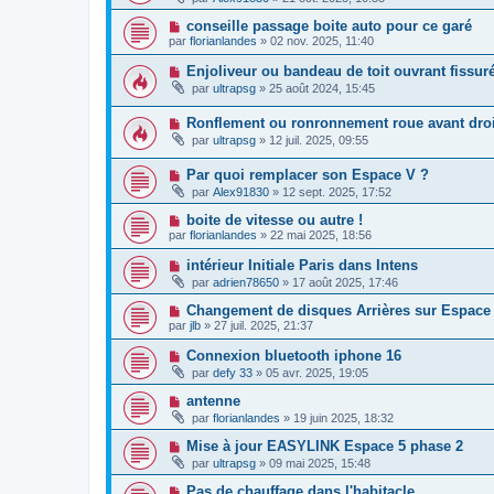
conseille passage boite auto pour ce garé
par
florianlandes
»
02 nov. 2025, 11:40
Enjoliveur ou bandeau de toit ouvrant fissuré
par
ultrapsg
»
25 août 2024, 15:45
Ronflement ou ronronnement roue avant droi
par
ultrapsg
»
12 juil. 2025, 09:55
Par quoi remplacer son Espace V ?
par
Alex91830
»
12 sept. 2025, 17:52
boite de vitesse ou autre !
par
florianlandes
»
22 mai 2025, 18:56
intérieur Initiale Paris dans Intens
par
adrien78650
»
17 août 2025, 17:46
Changement de disques Arrières sur Espace
par
jlb
»
27 juil. 2025, 21:37
Connexion bluetooth iphone 16
par
defy 33
»
05 avr. 2025, 19:05
antenne
par
florianlandes
»
19 juin 2025, 18:32
Mise à jour EASYLINK Espace 5 phase 2
par
ultrapsg
»
09 mai 2025, 15:48
Pas de chauffage dans l'habitacle