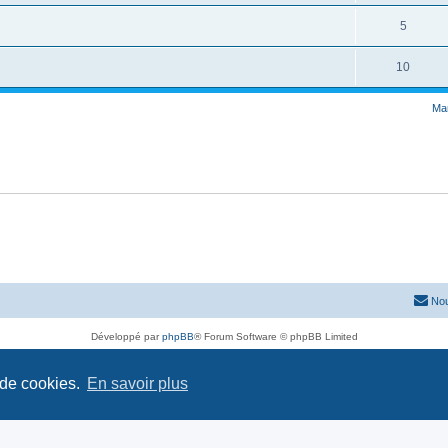
5
10
Mar
Nou
Développé par
phpBB
® Forum Software © phpBB Limited
Traduit par
phpBB-fr.com
Confidentialité
|
Conditions
 de cookies.
En savoir plus