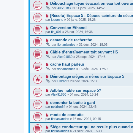
Débouchage tuyau évacuation eau toit ouvra
par
Alex91830
»
11 janv. 2025, 14:52
[Résolu] Espace 5 : Dépose ceinture de sécur
par
jossmho
»
09 janv. 2025, 15:26
Conversion Ethanol
par
flo_601
»
26 oct. 2024, 16:36
demande de recherche
par
florianlandes
»
31 déc. 2024, 18:03
Câble d’entraînement toit ouvrant HS
par
Alex91830
»
25 sept. 2024, 17:46
cache haut parleur
par
florianlandes
»
15 déc. 2024, 17:59
Démontage sièges arrières sur Espace 5
par
Eldrad
»
20 nov. 2024, 15:00
Adblue fiable sur espace 5?
par
Alex91830
»
04 nov. 2024, 15:24
demonter la boite à gant
par
petitlion64
»
04 oct. 2024, 22:46
mode de conduite
par
florianlandes
»
16 nov. 2024, 09:45
Siège conducteur qui ne recule plus quand o
par
florianlandes
»
21 sept. 2024, 15:41