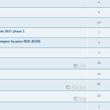
0
5
24
 de 2017 phase 1
7
hangeur by-pass RGE (EGR)
5
4
26
1
2
14
93
1
2
3
4
32
1
2
7