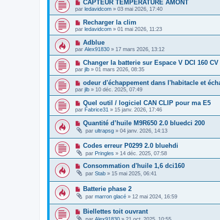
CAPTEUR TEMPERATURE AMONT
par
ledavidcom
»
03 mai 2026, 17:40
Recharger la clim
par
ledavidcom
»
01 mai 2026, 11:23
Adblue
par
Alex91830
»
17 mars 2026, 13:12
Changer la batterie sur Espace V DCI 160 CV
par
jlb
»
01 mars 2026, 08:35
odeur d'échappement dans l'habitacle et éc
par
jlb
»
10 déc. 2025, 07:49
Quel outil / logiciel CAN CLIP pour ma E5
par
Fabrice31
»
15 janv. 2026, 17:46
Quantité d’huile M9R650 2.0 bluedci 200
par
ultrapsg
»
04 janv. 2026, 14:13
Codes erreur P0299 2.0 bluehdi
par
Pringles
»
14 déc. 2025, 07:58
Consommation d'huile 1,6 dci160
par
Stab
»
15 mai 2025, 06:41
Batterie phase 2
par
marron glacé
»
12 mai 2024, 16:59
Biellettes toit ouvrant
par
Alex91830
»
21 oct. 2025, 10:55