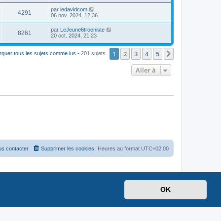
par
ledavidcom
4291
06 nov. 2024, 12:36
par
LeJeune6troeniste
8261
20 oct. 2024, 21:23
1
2
3
4
5
Suivante
quer tous les sujets comme lus
• 201 sujets
Aller à
s contacter
Supprimer les cookies
Heures au format
UTC+02:00
OK