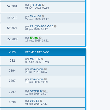
par
Tristan27
595961
03 févr. 2022, 09:35
par
Miharu59
463218
22 nov. 2020, 23:47
par
€$p@Ce IV & V & 6
569924
01 juin 2026, 01:17
par
EAime
1569035
17 nov. 2025, 19:31
VUES
DERNIER MESSAGE
par
Mat-155
232
02 août 2026, 10:40
par
ledavidcom
9394
28 juil. 2026, 13:57
par
ledavidcom
7297
10 juin 2026, 19:59
par
Alex91830
2797
10 juin 2026, 19:07
par
defy 33
1636
08 juin 2026, 17:53