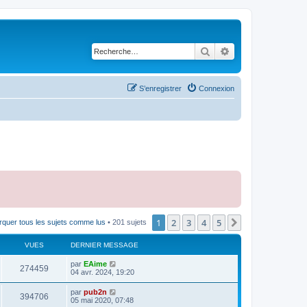
Rechercher
Recherche avancé
S’enregistrer
Connexion
1
2
3
4
5
Suivante
quer tous les sujets comme lus
• 201 sujets
VUES
DERNIER MESSAGE
par
EAime
274459
04 avr. 2024, 19:20
par
pub2n
394706
05 mai 2020, 07:48