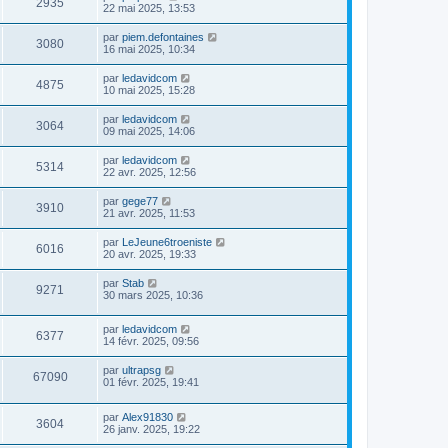
2935
22 mai 2025, 13:53
par
piem.defontaines
3080
16 mai 2025, 10:34
par
ledavidcom
4875
10 mai 2025, 15:28
par
ledavidcom
3064
09 mai 2025, 14:06
par
ledavidcom
5314
22 avr. 2025, 12:56
par
gege77
3910
21 avr. 2025, 11:53
par
LeJeune6troeniste
6016
20 avr. 2025, 19:33
par
Stab
9271
30 mars 2025, 10:36
par
ledavidcom
6377
14 févr. 2025, 09:56
par
ultrapsg
67090
01 févr. 2025, 19:41
par
Alex91830
3604
26 janv. 2025, 19:22