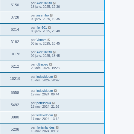
par
Alex91830
5150
18 janv. 2025, 12:36
par
jossmho
3728
09 janv. 2025, 19:35
par
flo_601
6214
03 janv. 2025, 23:40
par
Venom
3182
03 janv. 2025, 18:45
par
Alex91830
10178
02 janv. 2025, 18:45
par
ultrapsg
6212
29 déc. 2024, 19:23
par
ledavidcom
10219
15 déc. 2024, 20:47
par
ledavidcom
6558
19 nov. 2024, 09:44
par
petitlion64
5492
18 nov. 2024, 21:26
par
ledavidcom
3880
17 nov. 2024, 13:12
par
florianlandes
5236
16 nov. 2024, 09:38