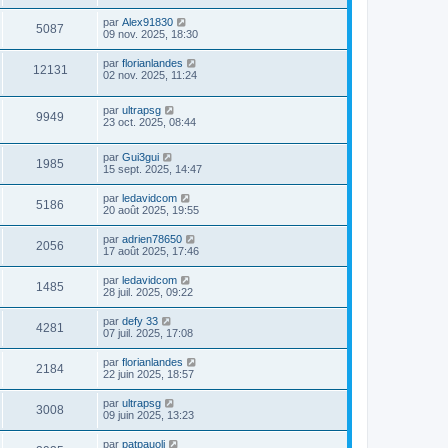
par
Alex91830
5087
09 nov. 2025, 18:30
par
florianlandes
12131
02 nov. 2025, 11:24
par
ultrapsg
9949
23 oct. 2025, 08:44
par
Gui3gui
1985
15 sept. 2025, 14:47
par
ledavidcom
5186
20 août 2025, 19:55
par
adrien78650
2056
17 août 2025, 17:46
par
ledavidcom
1485
28 juil. 2025, 09:22
par
defy 33
4281
07 juil. 2025, 17:08
par
florianlandes
2184
22 juin 2025, 18:57
par
ultrapsg
3008
09 juin 2025, 13:23
par
patpauoli