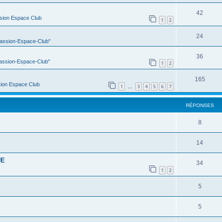
42
sion Espace Club
1
2
24
Passion-Espace-Club"
36
Passion-Espace-Club"
1
2
165
ion Espace Club
1
3
4
5
6
7
…
RÉPONSES
8
14
UE
34
1
2
5
5