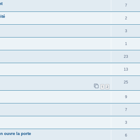
nt
7
ité
2
3
1
23
13
25
1
2
9
7
3
n ouvre la porte
6