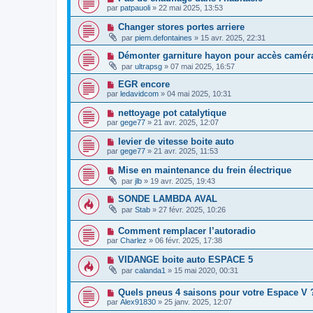
par
patpauoli
»
22 mai 2025, 13:53
Changer stores portes arriere
par
piem.defontaines
»
15 avr. 2025, 22:31
Démonter garniture hayon pour accès caméra
par
ultrapsg
»
07 mai 2025, 16:57
EGR encore
par
ledavidcom
»
04 mai 2025, 10:31
nettoyage pot catalytique
par
gege77
»
21 avr. 2025, 12:07
levier de vitesse boite auto
par
gege77
»
21 avr. 2025, 11:53
Mise en maintenance du frein électrique
par
jlb
»
19 avr. 2025, 19:43
SONDE LAMBDA AVAL
par
Stab
»
27 févr. 2025, 10:26
Comment remplacer l’autoradio
par
Charlez
»
06 févr. 2025, 17:38
VIDANGE boite auto ESPACE 5
par
calanda1
»
15 mai 2020, 00:31
Quels pneus 4 saisons pour votre Espace V 
par
Alex91830
»
25 janv. 2025, 12:07