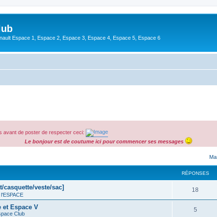
lub
enault Espace 1, Espace 2, Espace 3, Espace 4, Espace 5, Espace 6
 avant de poster de respecter ceci:
Le bonjour est de coutume ici pour commencer ses messages
cher
cherche avancée
Mar
RÉPONSES
t/casquette/veste/sac]
18
 l'ESPACE
e et Espace V
5
space Club