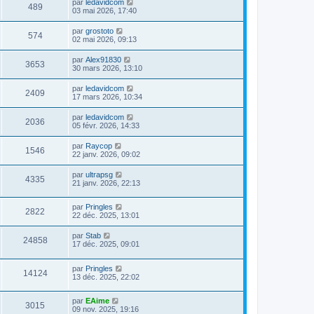
par
ledavidcom
489
03 mai 2026, 17:40
par
grostoto
574
02 mai 2026, 09:13
par
Alex91830
3653
30 mars 2026, 13:10
par
ledavidcom
2409
17 mars 2026, 10:34
par
ledavidcom
2036
05 févr. 2026, 14:33
par
Raycop
1546
22 janv. 2026, 09:02
par
ultrapsg
4335
21 janv. 2026, 22:13
par
Pringles
2822
22 déc. 2025, 13:01
par
Stab
24858
17 déc. 2025, 09:01
par
Pringles
14124
13 déc. 2025, 22:02
par
EAime
3015
09 nov. 2025, 19:16