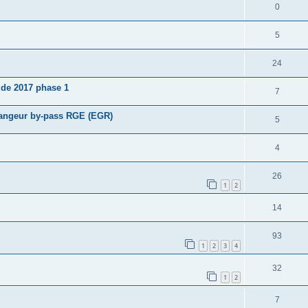
0
5
24
 de 2017 phase 1
7
hangeur by-pass RGE (EGR)
5
4
26
1
2
14
93
1
2
3
4
32
1
2
7