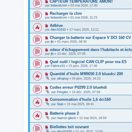
CAPTEUR TEMPERATURE AMONT
par
ledavidcom
»
03 mai 2026, 17:40
Recharger la clim
par
ledavidcom
»
01 mai 2026, 11:23
Adblue
par
Alex91830
»
17 mars 2026, 13:12
Changer la batterie sur Espace V DCI 160 CV
par
jlb
»
01 mars 2026, 08:35
odeur d'échappement dans l'habitacle et éc
par
jlb
»
10 déc. 2025, 07:49
Quel outil / logiciel CAN CLIP pour ma E5
par
Fabrice31
»
15 janv. 2026, 17:46
Quantité d’huile M9R650 2.0 bluedci 200
par
ultrapsg
»
04 janv. 2026, 14:13
Codes erreur P0299 2.0 bluehdi
par
Pringles
»
14 déc. 2025, 07:58
Consommation d'huile 1,6 dci160
par
Stab
»
15 mai 2025, 06:41
Batterie phase 2
par
marron glacé
»
12 mai 2024, 16:59
Biellettes toit ouvrant
par
Alex91830
»
21 oct. 2025, 10:55