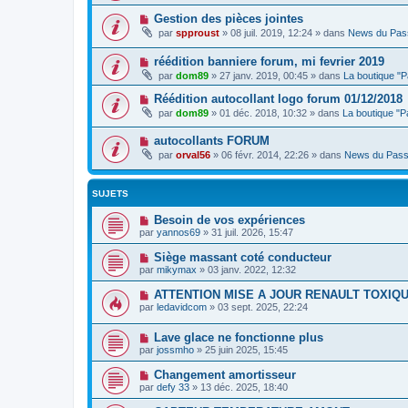
Gestion des pièces jointes
par
spproust
»
08 juil. 2019, 12:24
» dans
News du Pas
réédition banniere forum, mi fevrier 2019
par
dom89
»
27 janv. 2019, 00:45
» dans
La boutique "
Réédition autocollant logo forum 01/12/2018
par
dom89
»
01 déc. 2018, 10:32
» dans
La boutique "
autocollants FORUM
par
orval56
»
06 févr. 2014, 22:26
» dans
News du Pass
SUJETS
Besoin de vos expériences
par
yannos69
»
31 juil. 2026, 15:47
Siège massant coté conducteur
par
mikymax
»
03 janv. 2022, 12:32
ATTENTION MISE A JOUR RENAULT TOXIQ
par
ledavidcom
»
03 sept. 2025, 22:24
Lave glace ne fonctionne plus
par
jossmho
»
25 juin 2025, 15:45
Changement amortisseur
par
defy 33
»
13 déc. 2025, 18:40