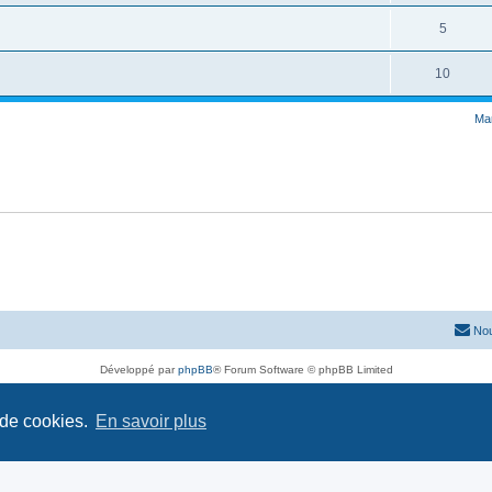
5
10
Mar
Nou
Développé par
phpBB
® Forum Software © phpBB Limited
Traduit par
phpBB-fr.com
Confidentialité
|
Conditions
 de cookies.
En savoir plus