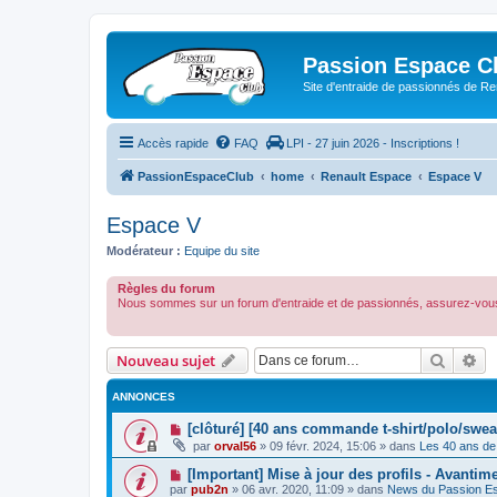
Passion Espace C
Site d'entraide de passionnés de R
Accès rapide
FAQ
LPI - 27 juin 2026 - Inscriptions !
PassionEspaceClub
home
Renault Espace
Espace V
Espace V
Modérateur :
Equipe du site
Règles du forum
Nous sommes sur un forum d'entraide et de passionnés, assurez-vous
Recher
Re
Nouveau sujet
ANNONCES
[clôturé] [40 ans commande t-shirt/polo/swea
par
orval56
»
09 févr. 2024, 15:06
» dans
Les 40 ans de
[Important] Mise à jour des profils - Avantim
par
pub2n
»
06 avr. 2020, 11:09
» dans
News du Passion E