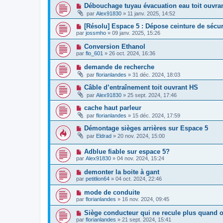
Débouchage tuyau évacuation eau toit ouvra
par
Alex91830
»
11 janv. 2025, 14:52
[Résolu] Espace 5 : Dépose ceinture de sécur
par
jossmho
»
09 janv. 2025, 15:26
Conversion Ethanol
par
flo_601
»
26 oct. 2024, 16:36
demande de recherche
par
florianlandes
»
31 déc. 2024, 18:03
Câble d’entraînement toit ouvrant HS
par
Alex91830
»
25 sept. 2024, 17:46
cache haut parleur
par
florianlandes
»
15 déc. 2024, 17:59
Démontage sièges arrières sur Espace 5
par
Eldrad
»
20 nov. 2024, 15:00
Adblue fiable sur espace 5?
par
Alex91830
»
04 nov. 2024, 15:24
demonter la boite à gant
par
petitlion64
»
04 oct. 2024, 22:46
mode de conduite
par
florianlandes
»
16 nov. 2024, 09:45
Siège conducteur qui ne recule plus quand o
par
florianlandes
»
21 sept. 2024, 15:41