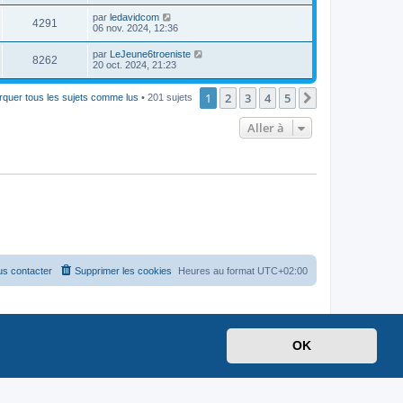
par
ledavidcom
4291
06 nov. 2024, 12:36
par
LeJeune6troeniste
8262
20 oct. 2024, 21:23
1
2
3
4
5
Suivante
quer tous les sujets comme lus
• 201 sujets
Aller à
s contacter
Supprimer les cookies
Heures au format
UTC+02:00
OK