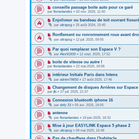
conseille passage boite auto pour ce garé
par
florianlandes
»
02 nov. 2025, 11:40
Enjoliveur ou bandeau de toit ouvrant fissuré
par
ultrapsg
»
25 août 2024, 15:45
Ronflement ou ronronnement roue avant droi
par
ultrapsg
»
12 juil. 2025, 09:55
Par quoi remplacer son Espace V ?
par
Alex91830
»
12 sept. 2025, 17:52
boite de vitesse ou autre !
par
florianlandes
»
22 mai 2025, 18:56
intérieur Initiale Paris dans Intens
par
adrien78650
»
17 août 2025, 17:46
Changement de disques Arrières sur Espace
par
jlb
»
27 juil. 2025, 21:37
Connexion bluetooth iphone 16
par
defy 33
»
05 avr. 2025, 19:05
antenne
par
florianlandes
»
19 juin 2025, 18:32
Mise à jour EASYLINK Espace 5 phase 2
par
ultrapsg
»
09 mai 2025, 15:48
Pas de chauffage dans l'habitacle