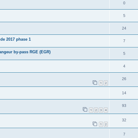
0
5
24
 de 2017 phase 1
7
hangeur by-pass RGE (EGR)
5
4
26
1
2
14
93
1
2
3
4
32
1
2
7