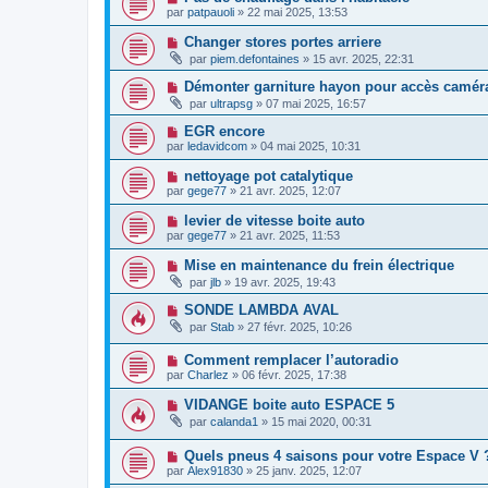
par
patpauoli
»
22 mai 2025, 13:53
Changer stores portes arriere
par
piem.defontaines
»
15 avr. 2025, 22:31
Démonter garniture hayon pour accès caméra
par
ultrapsg
»
07 mai 2025, 16:57
EGR encore
par
ledavidcom
»
04 mai 2025, 10:31
nettoyage pot catalytique
par
gege77
»
21 avr. 2025, 12:07
levier de vitesse boite auto
par
gege77
»
21 avr. 2025, 11:53
Mise en maintenance du frein électrique
par
jlb
»
19 avr. 2025, 19:43
SONDE LAMBDA AVAL
par
Stab
»
27 févr. 2025, 10:26
Comment remplacer l’autoradio
par
Charlez
»
06 févr. 2025, 17:38
VIDANGE boite auto ESPACE 5
par
calanda1
»
15 mai 2020, 00:31
Quels pneus 4 saisons pour votre Espace V 
par
Alex91830
»
25 janv. 2025, 12:07