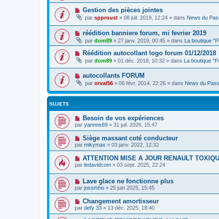
Gestion des pièces jointes
par
spproust
»
08 juil. 2019, 12:24
» dans
News du Pas
réédition banniere forum, mi fevrier 2019
par
dom89
»
27 janv. 2019, 00:45
» dans
La boutique "
Réédition autocollant logo forum 01/12/2018
par
dom89
»
01 déc. 2018, 10:32
» dans
La boutique "
autocollants FORUM
par
orval56
»
06 févr. 2014, 22:26
» dans
News du Pass
SUJETS
Besoin de vos expériences
par
yannos69
»
31 juil. 2026, 15:47
Siège massant coté conducteur
par
mikymax
»
03 janv. 2022, 12:32
ATTENTION MISE A JOUR RENAULT TOXIQ
par
ledavidcom
»
03 sept. 2025, 22:24
Lave glace ne fonctionne plus
par
jossmho
»
25 juin 2025, 15:45
Changement amortisseur
par
defy 33
»
13 déc. 2025, 18:40