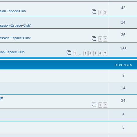
42
sion Espace Club
1
2
24
Passion-Espace-Club"
36
Passion-Espace-Club"
1
2
165
ion Espace Club
1
3
4
5
6
7
…
RÉPONSES
8
14
UE
34
1
2
5
5