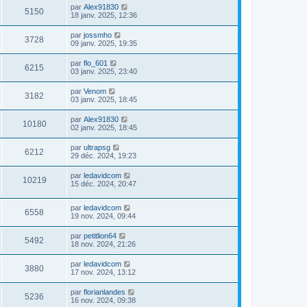
par
Alex91830
5150
18 janv. 2025, 12:36
par
jossmho
3728
09 janv. 2025, 19:35
par
flo_601
6215
03 janv. 2025, 23:40
par
Venom
3182
03 janv. 2025, 18:45
par
Alex91830
10180
02 janv. 2025, 18:45
par
ultrapsg
6212
29 déc. 2024, 19:23
par
ledavidcom
10219
15 déc. 2024, 20:47
par
ledavidcom
6558
19 nov. 2024, 09:44
par
petitlion64
5492
18 nov. 2024, 21:26
par
ledavidcom
3880
17 nov. 2024, 13:12
par
florianlandes
5236
16 nov. 2024, 09:38