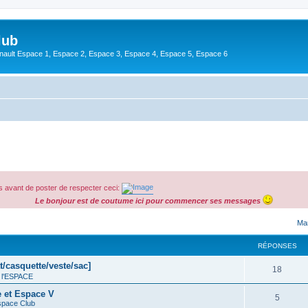
lub
enault Espace 1, Espace 2, Espace 3, Espace 4, Espace 5, Espace 6
 avant de poster de respecter ceci:
Le bonjour est de coutume ici pour commencer ses messages
cher
cherche avancée
Mar
RÉPONSES
t/casquette/veste/sac]
18
 l'ESPACE
e et Espace V
5
space Club