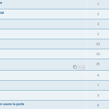
nt
7
ité
2
3
1
23
13
25
1
2
9
7
3
n ouvre la porte
6