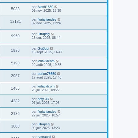
par
Alex91830
5088
09 nov. 2025, 18:30
par
florianlandes
12131
02 nov. 2025, 11:24
par
ultrapsg
9950
23 oct. 2025, 08:44
par
Gui3gui
1986
15 sept. 2025, 14:47
par
ledavidcom
5190
20 août 2025, 19:55
par
adrien78650
2057
17 août 2025, 17:46
par
ledavidcom
1486
28 juil. 2025, 09:22
par
defy 33
4282
07 juil. 2025, 17:08
par
florianlandes
2186
22 juin 2025, 18:57
par
ultrapsg
3008
09 juin 2025, 13:23
par
patpauoli