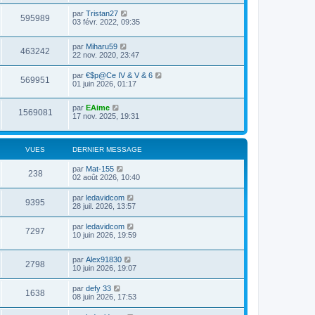
par
Tristan27
595989
03 févr. 2022, 09:35
par
Miharu59
463242
22 nov. 2020, 23:47
par
€$p@Ce IV & V & 6
569951
01 juin 2026, 01:17
par
EAime
1569081
17 nov. 2025, 19:31
VUES
DERNIER MESSAGE
par
Mat-155
238
02 août 2026, 10:40
par
ledavidcom
9395
28 juil. 2026, 13:57
par
ledavidcom
7297
10 juin 2026, 19:59
par
Alex91830
2798
10 juin 2026, 19:07
par
defy 33
1638
08 juin 2026, 17:53