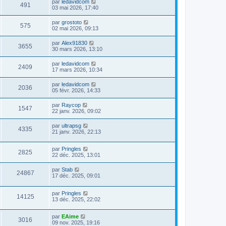
par
ledavidcom
491
03 mai 2026, 17:40
par
grostoto
575
02 mai 2026, 09:13
par
Alex91830
3655
30 mars 2026, 13:10
par
ledavidcom
2409
17 mars 2026, 10:34
par
ledavidcom
2036
05 févr. 2026, 14:33
par
Raycop
1547
22 janv. 2026, 09:02
par
ultrapsg
4335
21 janv. 2026, 22:13
par
Pringles
2825
22 déc. 2025, 13:01
par
Stab
24867
17 déc. 2025, 09:01
par
Pringles
14125
13 déc. 2025, 22:02
par
EAime
3016
09 nov. 2025, 19:16