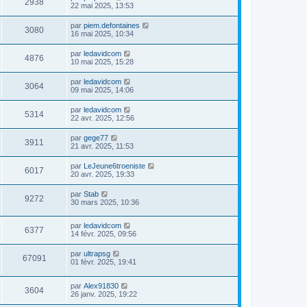
2938
22 mai 2025, 13:53
par
piem.defontaines
3080
16 mai 2025, 10:34
par
ledavidcom
4876
10 mai 2025, 15:28
par
ledavidcom
3064
09 mai 2025, 14:06
par
ledavidcom
5314
22 avr. 2025, 12:56
par
gege77
3911
21 avr. 2025, 11:53
par
LeJeune6troeniste
6017
20 avr. 2025, 19:33
par
Stab
9272
30 mars 2025, 10:36
par
ledavidcom
6377
14 févr. 2025, 09:56
par
ultrapsg
67091
01 févr. 2025, 19:41
par
Alex91830
3604
26 janv. 2025, 19:22