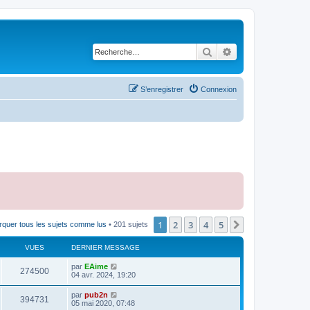
Rechercher
Recherche avancé
S’enregistrer
Connexion
1
2
3
4
5
Suivante
quer tous les sujets comme lus
• 201 sujets
VUES
DERNIER MESSAGE
par
EAime
274500
04 avr. 2024, 19:20
par
pub2n
394731
05 mai 2020, 07:48