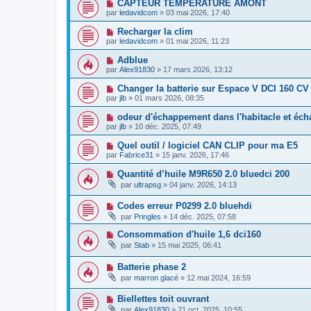
CAPTEUR TEMPERATURE AMONT
par
ledavidcom
»
03 mai 2026, 17:40
Recharger la clim
par
ledavidcom
»
01 mai 2026, 11:23
Adblue
par
Alex91830
»
17 mars 2026, 13:12
Changer la batterie sur Espace V DCI 160 CV
par
jlb
»
01 mars 2026, 08:35
odeur d'échappement dans l'habitacle et éc
par
jlb
»
10 déc. 2025, 07:49
Quel outil / logiciel CAN CLIP pour ma E5
par
Fabrice31
»
15 janv. 2026, 17:46
Quantité d’huile M9R650 2.0 bluedci 200
par
ultrapsg
»
04 janv. 2026, 14:13
Codes erreur P0299 2.0 bluehdi
par
Pringles
»
14 déc. 2025, 07:58
Consommation d'huile 1,6 dci160
par
Stab
»
15 mai 2025, 06:41
Batterie phase 2
par
marron glacé
»
12 mai 2024, 16:59
Biellettes toit ouvrant
par
Alex91830
»
21 oct. 2025, 10:55