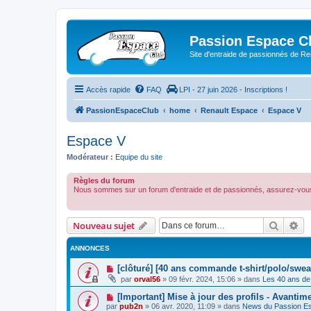
Passion Espace C
Site d'entraide de passionnés de R
Accès rapide
FAQ
LPI - 27 juin 2026 - Inscriptions !
PassionEspaceClub
home
Renault Espace
Espace V
Espace V
Modérateur :
Equipe du site
Règles du forum
Nous sommes sur un forum d'entraide et de passionnés, assurez-vous
Recher
Re
Nouveau sujet
ANNONCES
[clôturé] [40 ans commande t-shirt/polo/swea
par
orval56
»
09 févr. 2024, 15:06
» dans
Les 40 ans de
[Important] Mise à jour des profils - Avantim
par
pub2n
»
06 avr. 2020, 11:09
» dans
News du Passion E