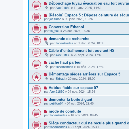
Débouchage tuyau évacuation eau toit ouvra
par
Alex91830
»
11 janv. 2025, 14:52
[Résolu] Espace 5 : Dépose ceinture de sécur
par
jossmho
»
09 janv. 2025, 15:26
Conversion Ethanol
par
flo_601
»
26 oct. 2024, 16:36
demande de recherche
par
florianlandes
»
31 déc. 2024, 18:03
Câble d’entraînement toit ouvrant HS
par
Alex91830
»
25 sept. 2024, 17:46
cache haut parleur
par
florianlandes
»
15 déc. 2024, 17:59
Démontage sièges arrières sur Espace 5
par
Eldrad
»
20 nov. 2024, 15:00
Adblue fiable sur espace 5?
par
Alex91830
»
04 nov. 2024, 15:24
demonter la boite à gant
par
petitlion64
»
04 oct. 2024, 22:46
mode de conduite
par
florianlandes
»
16 nov. 2024, 09:45
Siège conducteur qui ne recule plus quand o
par
florianlandes
»
21 sept. 2024, 15:41