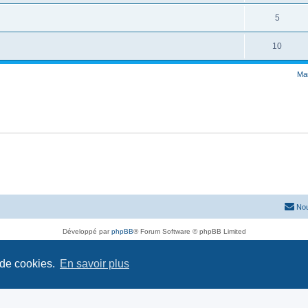
5
10
Mar
Nou
Développé par
phpBB
® Forum Software © phpBB Limited
Traduit par
phpBB-fr.com
Confidentialité
|
Conditions
 de cookies.
En savoir plus