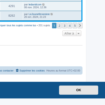
par
ledavidcom
4291
06 nov. 2024, 12:36
par
LeJeune6troeniste
8262
20 oct. 2024, 21:23
1
2
3
4
5
Suivante
quer tous les sujets comme lus
• 201 sujets
Aller à
s contacter
Supprimer les cookies
Heures au format
UTC+02:00
OK