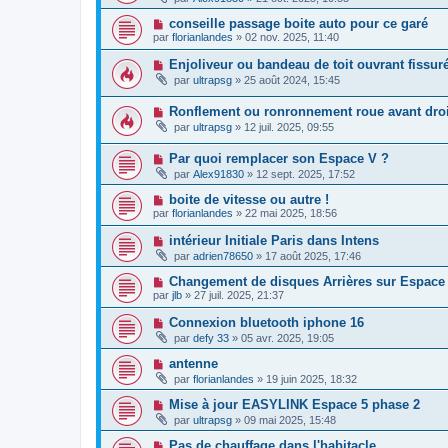
conseille passage boite auto pour ce garé
par
florianlandes
»
02 nov. 2025, 11:40
Enjoliveur ou bandeau de toit ouvrant fissuré
par
ultrapsg
»
25 août 2024, 15:45
Ronflement ou ronronnement roue avant droi
par
ultrapsg
»
12 juil. 2025, 09:55
Par quoi remplacer son Espace V ?
par
Alex91830
»
12 sept. 2025, 17:52
boite de vitesse ou autre !
par
florianlandes
»
22 mai 2025, 18:56
intérieur Initiale Paris dans Intens
par
adrien78650
»
17 août 2025, 17:46
Changement de disques Arrières sur Espace
par
jlb
»
27 juil. 2025, 21:37
Connexion bluetooth iphone 16
par
defy 33
»
05 avr. 2025, 19:05
antenne
par
florianlandes
»
19 juin 2025, 18:32
Mise à jour EASYLINK Espace 5 phase 2
par
ultrapsg
»
09 mai 2025, 15:48
Pas de chauffage dans l'habitacle