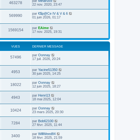
par
Miharu59
463278
22 nov. 2020, 23:47
par
€$p@Ce IV & V & 6
569990
01 juin 2026, 01:17
par
EAime
1569154
17 nov. 2025, 19:31
VUES
DERNIER MESSAGE
par
Oonnay
57496
17 juil. 2026, 20:24
par
Yacine51350
4953
30 juin 2025, 14:25
par
Oonnay
18022
12 juin 2025, 18:27
par
Henri13
4943
18 mai 2025, 12:04
par
Oonnay
10424
23 mars 2025, 20:30
par
Bob62100
7284
27 févr. 2025, 11:44
par
WillWeed84
3400
18 févr. 2025, 21:59