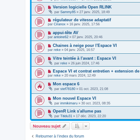
Version logicielle Open RLINK
par
Sammy85
»
27 janv. 2025, 18:49
régulateur de vitesse adaptatif
par
Ciranox
»
16 janv. 2025, 17:56
appui-tête AV
par
antoine62
»
07 janv. 2025, 20:46
Chaines à neige pour l'Espace VI
par
reke
»
04 janv. 2025, 16:57
Vitre teintée à l'avant : Espace VI
par
reke
»
26 juin 2024, 17:46
Espace VI et contrat entretien + extension de
par
reke
»
20 mars 2024, 12:49
Mon espace 6
par
stef78180
»
01 oct. 2023, 21:08
Mon nouvel Espace VI
par
immikimaru
»
30 oct. 2023, 08:35
OpenR Link s'allume pas
par
Titidu31
»
17 déc. 2023, 22:20
Nouveau sujet
Retourner à l’index du forum