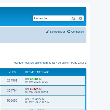
Rechercher
Recherche avancé
S’enregistrer
Connexion
Marquer tous les sujets comme lus
• 16 sujets • Page
1
sur
1
VUES
DERNIER MESSAGE
par
EAime
274561
04 avr. 2024, 19:20
par
pub2n
394764
05 mai 2020, 07:48
par
Tristan27
596059
03 févr. 2022, 09:35