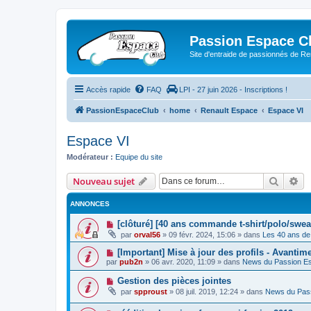
Passion Espace C
Site d'entraide de passionnés de R
Accès rapide
FAQ
LPI - 27 juin 2026 - Inscriptions !
PassionEspaceClub
home
Renault Espace
Espace VI
Espace VI
Modérateur :
Equipe du site
Recher
Re
Nouveau sujet
ANNONCES
[clôturé] [40 ans commande t-shirt/polo/swea
par
orval56
»
09 févr. 2024, 15:06
» dans
Les 40 ans de
[Important] Mise à jour des profils - Avantim
par
pub2n
»
06 avr. 2020, 11:09
» dans
News du Passion E
Gestion des pièces jointes
par
spproust
»
08 juil. 2019, 12:24
» dans
News du Pas