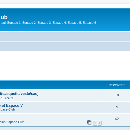
lub
enault Espace 1, Espace 2, Espace 3, Espace 4, Espace 5, Espace 6
cher
cherche avancée
RÉPONSES
t/casquette/veste/sac]
18
 l'ESPACE
e et Espace V
5
space Club
42
sion Espace Club
1
2