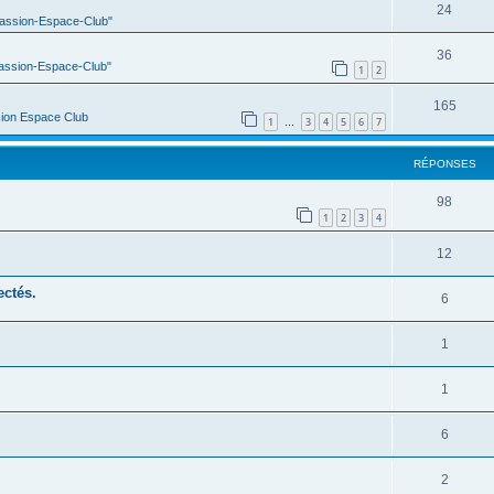
24
Passion-Espace-Club"
36
Passion-Espace-Club"
1
2
165
ion Espace Club
1
3
4
5
6
7
…
RÉPONSES
98
1
2
3
4
12
ectés.
6
1
1
6
2