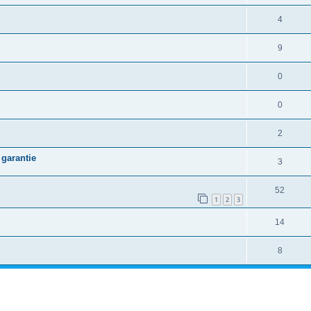
4
9
0
0
2
 garantie
3
52
1
2
3
14
8