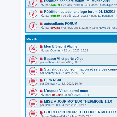
réédition banniere forum, mi fevrier 2019
par
dom89
»
27 janv. 2019, 00:45
» dans
La boutique "
Réédition autocollant logo forum 01/12/2018
par
dom89
»
01 déc. 2018, 10:32
» dans
La boutique "
autocollants FORUM
par
orval56
»
06 févr. 2014, 22:26
» dans
News du Pass
SUJETS
Mon E(6)sprit Alpine
par
Oonnay
»
22 oct. 2023, 13:22
Espace VI et porte-vélos
par
redben
»
26 juin 2025, 00:07
Statistique / consommation et services conn
par
Sammy85
»
27 janv. 2025, 18:29
Euro NCAP
par
Oonnay
»
14 juil. 2024, 10:49
L'espace VI est parmi nous
par
Pilou29
»
08 août 2023, 21:24
MISE A JOUR MOTEUR THERMIQUE 1.1.0
par
Bob62100
»
04 févr. 2025, 13:17
BOUCLER CEINTURE OU COUPER MOTEUR
par
WillWeed84
»
17 févr. 2025, 21:15