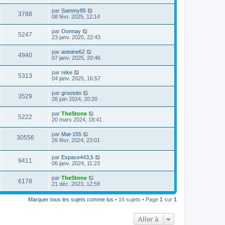
par
Sammy85
3788
08 févr. 2025, 12:14
par
Oonnay
5247
23 janv. 2025, 22:43
par
antoine62
4940
07 janv. 2025, 20:46
par
reke
5313
04 janv. 2025, 16:57
par
grostoto
3529
26 juin 2024, 20:20
par
TheStone
5222
20 mars 2024, 18:41
par
Mat-155
30556
26 févr. 2024, 23:01
par
Espace443,5
9411
06 janv. 2024, 11:23
par
TheStone
6178
21 déc. 2023, 12:59
Marquer tous les sujets comme lus
• 16 sujets • Page
1
sur
1
Aller à