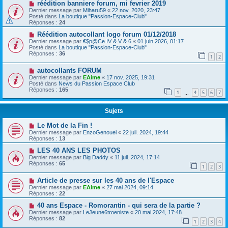
réédition banniere forum, mi fevrier 2019
Dernier message par
Miharu59
«
22 nov. 2020, 23:47
Posté dans
La boutique "Passion-Espace-Club"
Réponses :
24
Réédition autocollant logo forum 01/12/2018
Dernier message par
€$p@Ce IV & V & 6
«
01 juin 2026, 01:17
Posté dans
La boutique "Passion-Espace-Club"
Réponses :
36
1
2
autocollants FORUM
Dernier message par
EAime
«
17 nov. 2025, 19:31
Posté dans
News du Passion Espace Club
Réponses :
165
1
4
5
6
7
…
Sujets
Le Mot de la Fin !
Dernier message par
EnzoGenouel
«
22 juil. 2024, 19:44
Réponses :
13
LES 40 ANS LES PHOTOS
Dernier message par
Big Daddy
«
11 juil. 2024, 17:14
Réponses :
65
1
2
3
Article de presse sur les 40 ans de l'Espace
Dernier message par
EAime
«
27 mai 2024, 09:14
Réponses :
22
40 ans Espace - Romorantin - qui sera de la partie ?
Dernier message par
LeJeune6troeniste
«
20 mai 2024, 17:48
Réponses :
82
1
2
3
4