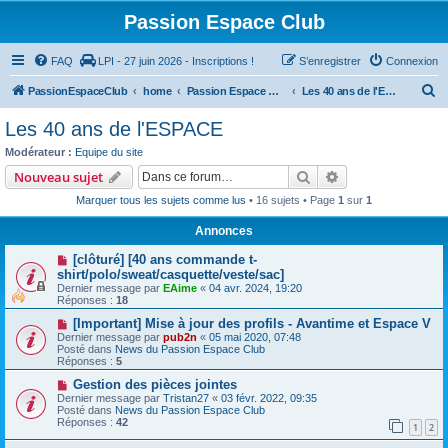
Passion Espace Club
FAQ
LPI - 27 juin 2026 - Inscriptions !
S’enregistrer
Connexion
R
PassionEspaceClub
home
Passion Espace Club
Les 40 ans de l'ESPACE
e
Les 40 ans de l'ESPACE
c
Modérateur :
Equipe du site
h
Rechercher
Recherche avanc
Nouveau sujet
e
Marquer tous les sujets comme lus
• 16 sujets • Page
1
sur
1
r
Annonces
c
[clôturé] [40 ans commande t-
h
shirt/polo/sweat/casquette/veste/sac]
e
Dernier message par
EAime
«
04 avr. 2024, 19:20
Réponses :
18
r
[Important] Mise à jour des profils - Avantime et Espace V
Dernier message par
pub2n
«
05 mai 2020, 07:48
Posté dans
News du Passion Espace Club
Réponses :
5
Gestion des pièces jointes
Dernier message par
Tristan27
«
03 févr. 2022, 09:35
Posté dans
News du Passion Espace Club
Réponses :
42
1
2