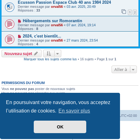
Ecusson Passion Espace Club 40 ans 1984 2024
Dernier message par
orval56
«
03 avr. 2025, 20:49
Réponses :
33
1
2
Hébergements sur Romorantin
Dernier message par
orval56
«
07 avr. 2024, 19:14
Réponses :
8
2024, c'est bientôt...
Dernier message par
orval56
«
27 mars 2024, 23:54
Réponses :
4
Nouveau sujet
Marquer tous les sujets comme lus
• 16 sujets • Page
1
sur
1
Aller à
PERMISSIONS DU FORUM
Vous
ne pouvez pas
poster de nouveaux sujets
Vous
ne pouvez pas
répondre aux sujets
Vous
ne pouvez pas
modifier vos messages
En poursuivant votre navigation, vous acceptez
Vous
ne pouvez pas
supprimer vos messages
Vous
ne pouvez pas
joindre des fichiers
l’utilisation de cookies.
En savoir plus
PassionEspaceClub
home
Heures au format
UTC+02:00
OK
Développé par
phpBB
® Forum Software © phpBB Limited
Traduit par
phpBB-fr.com
Confidentialité
|
Conditions