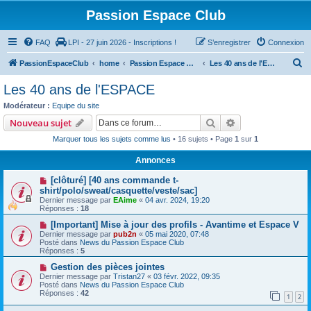
Passion Espace Club
FAQ
LPI - 27 juin 2026 - Inscriptions !
S’enregistrer
Connexion
R
PassionEspaceClub
home
Passion Espace Club
Les 40 ans de l'ESPACE
e
Les 40 ans de l'ESPACE
c
Modérateur :
Equipe du site
h
Rechercher
Recherche avanc
Nouveau sujet
e
Marquer tous les sujets comme lus
• 16 sujets • Page
1
sur
1
r
Annonces
c
[clôturé] [40 ans commande t-
h
shirt/polo/sweat/casquette/veste/sac]
e
Dernier message par
EAime
«
04 avr. 2024, 19:20
Réponses :
18
r
[Important] Mise à jour des profils - Avantime et Espace V
Dernier message par
pub2n
«
05 mai 2020, 07:48
Posté dans
News du Passion Espace Club
Réponses :
5
Gestion des pièces jointes
Dernier message par
Tristan27
«
03 févr. 2022, 09:35
Posté dans
News du Passion Espace Club
Réponses :
42
1
2