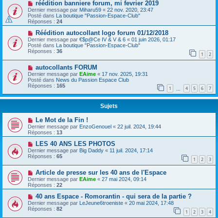
réédition banniere forum, mi fevrier 2019
Dernier message par
Miharu59
«
22 nov. 2020, 23:47
Posté dans
La boutique "Passion-Espace-Club"
Réponses :
24
Réédition autocollant logo forum 01/12/2018
Dernier message par
€$p@Ce IV & V & 6
«
01 juin 2026, 01:17
Posté dans
La boutique "Passion-Espace-Club"
Réponses :
36
1
2
autocollants FORUM
Dernier message par
EAime
«
17 nov. 2025, 19:31
Posté dans
News du Passion Espace Club
Réponses :
165
1
4
5
6
7
…
Sujets
Le Mot de la Fin !
Dernier message par
EnzoGenouel
«
22 juil. 2024, 19:44
Réponses :
13
LES 40 ANS LES PHOTOS
Dernier message par
Big Daddy
«
11 juil. 2024, 17:14
Réponses :
65
1
2
3
Article de presse sur les 40 ans de l'Espace
Dernier message par
EAime
«
27 mai 2024, 09:14
Réponses :
22
40 ans Espace - Romorantin - qui sera de la partie ?
Dernier message par
LeJeune6troeniste
«
20 mai 2024, 17:48
Réponses :
82
1
2
3
4