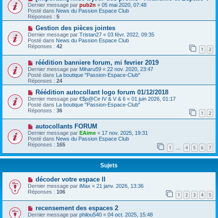
Dernier message par
pub2n
«
05 mai 2020, 07:48
Posté dans
News du Passion Espace Club
Réponses :
5
Gestion des pièces jointes
Dernier message par
Tristan27
«
03 févr. 2022, 09:35
Posté dans
News du Passion Espace Club
Réponses :
42
1
2
réédition banniere forum, mi fevrier 2019
Dernier message par
Miharu59
«
22 nov. 2020, 23:47
Posté dans
La boutique "Passion-Espace-Club"
Réponses :
24
Réédition autocollant logo forum 01/12/2018
Dernier message par
€$p@Ce IV & V & 6
«
01 juin 2026, 01:17
Posté dans
La boutique "Passion-Espace-Club"
Réponses :
36
1
2
autocollants FORUM
Dernier message par
EAime
«
17 nov. 2025, 19:31
Posté dans
News du Passion Espace Club
Réponses :
165
1
4
5
6
7
…
Sujets
décoder votre espace II
Dernier message par
iMax
«
21 janv. 2026, 13:36
Réponses :
106
1
2
3
4
5
recensement des espaces 2
Dernier message par
philou540
«
04 oct. 2025, 15:48