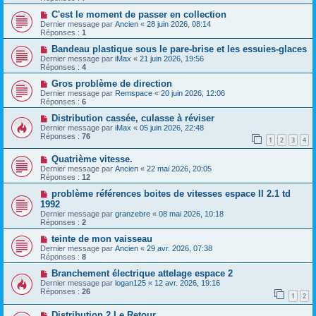
C'est le moment de passer en collection
Dernier message par
Ancien
«
28 juin 2026, 08:14
Réponses :
1
Bandeau plastique sous le pare-brise et les essuies-glaces
Dernier message par
iMax
«
21 juin 2026, 19:56
Réponses :
4
Gros problème de direction
Dernier message par
Remspace
«
20 juin 2026, 12:06
Réponses :
6
Distribution cassée, culasse à réviser
Dernier message par
iMax
«
05 juin 2026, 22:48
Réponses :
76
1
2
3
4
Quatrième vitesse.
Dernier message par
Ancien
«
22 mai 2026, 20:05
Réponses :
12
problème références boites de vitesses espace II 2.1 td
1992
Dernier message par
granzebre
«
08 mai 2026, 10:18
Réponses :
2
teinte de mon vaisseau
Dernier message par
Ancien
«
29 avr. 2026, 07:38
Réponses :
8
Branchement électrique attelage espace 2
Dernier message par
logan125
«
12 avr. 2026, 19:16
Réponses :
26
1
2
Distribution 2 Le Retour.